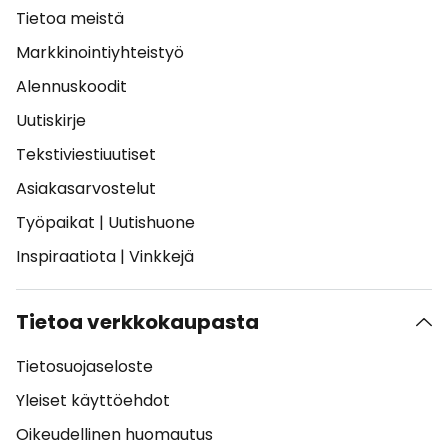
Tietoa meistä
Markkinointiyhteistyö
Alennuskoodit
Uutiskirje
Tekstiviestiuutiset
Asiakasarvostelut
Työpaikat
|
Uutishuone
Inspiraatiota
|
Vinkkejä
Tietoa verkkokaupasta
Tietosuojaseloste
Yleiset käyttöehdot
Oikeudellinen huomautus