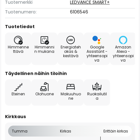
Tuotemerkki
LEDVANCE SMART+
Tuotenumero:
6106546
Tuotetiedot
Himmenne
Himmenni
Energiateh
Google
Amazon
ttävä
n mukana
okas &
Assistant -
Alexa -
kestävä
yhteensopi
yhteensopi
va
va
Täydellinen näihin tiloihin
Eteinen
Olohuone
Makuuhuo
Ruokailutil
ne
a
Kirkkaus
Tumma
Kirkas
Erittäin kirkas