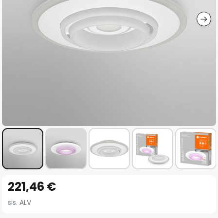
gallery
Skip
221,46 €
to
the
sis. ALV
beginning