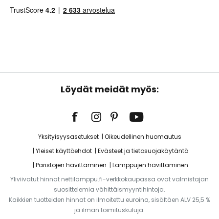
Löydät meidät myös:
Yksityisyysasetukset
Oikeudellinen huomautus
Yleiset käyttöehdot
Evästeet ja tietosuojakäytäntö
Paristojen hävittäminen
Lamppujen hävittäminen
Yliviivatut hinnat nettilamppu.fi-verkkokaupassa ovat valmistajan
suosittelemia vähittäismyyntihintoja.
Kaikkien tuotteiden hinnat on ilmoitettu euroina, sisältäen ALV 25,5 %
ja ilman toimituskuluja.