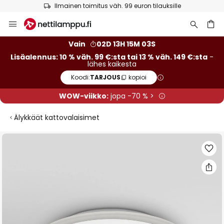
Ilmainen toimitus väh. 99 euron tilauksille
Skip
to
Content
Vain
02D 13H 15M 02S
Lisäalennus: 10 % väh. 99 €:sta tai 13 % väh. 149 €:sta
-
lähes kaikesta
Koodi:
TARJOUS
kopioi
WOW-viikko:
jopa -70 % >
Älykkäät kattovalaisimet
Skip
to
the
end
of
the
images