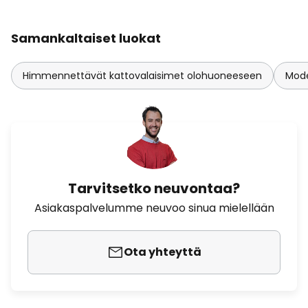
Samankaltaiset luokat
Himmennettävät kattovalaisimet olohuoneeseen
Mode
Tarvitsetko neuvontaa?
Asiakaspalvelumme neuvoo sinua mielellään
Ota yhteyttä