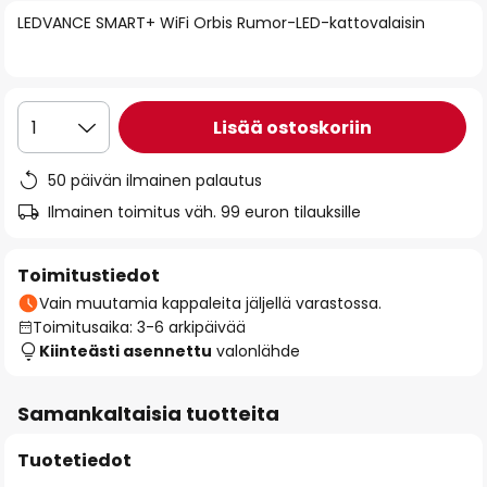
of
LEDVANCE SMART+ WiFi Orbis Rumor-LED-kattovalaisin
the
images
gallery
Lisää ostoskoriin
1
50 päivän ilmainen palautus
Ilmainen toimitus väh. 99 euron tilauksille
Toimitustiedot
Vain muutamia kappaleita jäljellä varastossa.
Toimitusaika: 3-6 arkipäivää
Kiinteästi asennettu
valonlähde
Samankaltaisia tuotteita
Tuotetiedot