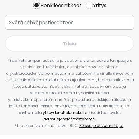
Henkilöasiakkaat
Yritys
Tilaa
Tilaa Nettilampun uutiskirje ja saat erilaisia tarjouksia lamppujen,
valaisinten, tuulettimien, aurinkokennovalaisinten ja
älykotituotteiden valikoimastamme. Lähetämme sinulle myös vain
uutiskirjetilaajille tarkoitetut erikoistarjouksemme, tuotesuosituksia ja
tietoa uutuuksista. Saat lisäksi mahdollisuuden arvioida ja
suositella tuotteita sekä hyödyllistä tietoa
yhteistyökumppaneiltamme. Voit peruuttaa uutiskirjeen tilauksen
koska tahansa linkistä, jonka löydät jokaisesta uutiskirjeestä, tai
käyttämällä
yhteydenottolomaketta
. Lisätietoa löydät
tietosuojaselosteestamme
.
*Tilauksen vähimmäisarvo 109 €.
Poissuljetut valmistajat
.