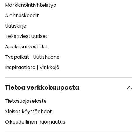
Markkinointiyhteistyö
Alennuskoodit
Uutiskirje
Tekstiviestiuutiset
Asiakasarvostelut
Työpaikat
|
Uutishuone
Inspiraatiota
|
Vinkkejä
Tietoa verkkokaupasta
Tietosuojaseloste
Yleiset käyttöehdot
Oikeudellinen huomautus