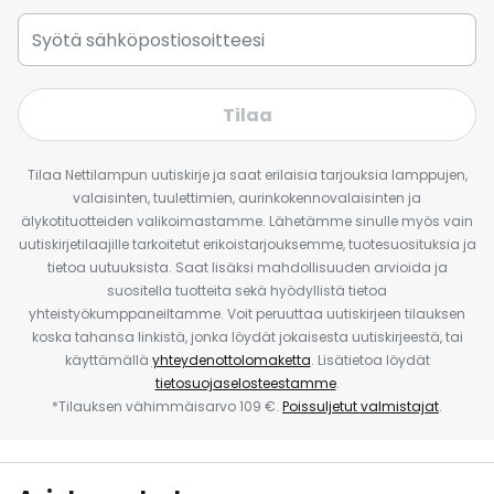
Tilaa
Tilaa Nettilampun uutiskirje ja saat erilaisia tarjouksia lamppujen,
valaisinten, tuulettimien, aurinkokennovalaisinten ja
älykotituotteiden valikoimastamme. Lähetämme sinulle myös vain
uutiskirjetilaajille tarkoitetut erikoistarjouksemme, tuotesuosituksia ja
tietoa uutuuksista. Saat lisäksi mahdollisuuden arvioida ja
suositella tuotteita sekä hyödyllistä tietoa
yhteistyökumppaneiltamme. Voit peruuttaa uutiskirjeen tilauksen
koska tahansa linkistä, jonka löydät jokaisesta uutiskirjeestä, tai
käyttämällä
yhteydenottolomaketta
. Lisätietoa löydät
tietosuojaselosteestamme
.
*Tilauksen vähimmäisarvo 109 €.
Poissuljetut valmistajat
.