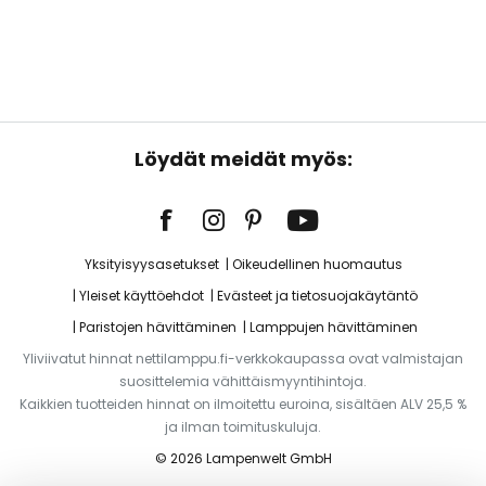
Löydät meidät myös:
Yksityisyysasetukset
Oikeudellinen huomautus
Yleiset käyttöehdot
Evästeet ja tietosuojakäytäntö
Paristojen hävittäminen
Lamppujen hävittäminen
Yliviivatut hinnat nettilamppu.fi-verkkokaupassa ovat valmistajan
suosittelemia vähittäismyyntihintoja.
Kaikkien tuotteiden hinnat on ilmoitettu euroina, sisältäen ALV 25,5 %
ja ilman toimituskuluja.
© 2026 Lampenwelt GmbH