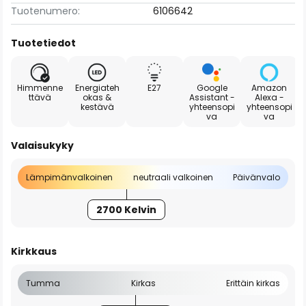
Tuotenumero:
6106642
Tuotetiedot
Himmenne
Energiateh
E27
Google
Amazon
ttävä
okas &
Assistant -
Alexa -
kestävä
yhteensopi
yhteensopi
va
va
Valaisukyky
Lämpimänvalkoinen
neutraali valkoinen
Päivänvalo
2700 Kelvin
Kirkkaus
Tumma
Kirkas
Erittäin kirkas