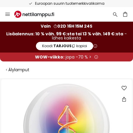
Euroopan suurin tuotemerkkivalikoima
Skip
to
Content
Vain
02D 16H 15M 23S
Lisäalennus: 10 % väh. 99 €:sta tai 13 % väh. 149 €:sta
-
lähes kaikesta
Koodi:
TARJOUS
kopioi
WOW-viikko:
jopa -70 % >
Älylamput
Skip
to
the
end
of
the
images