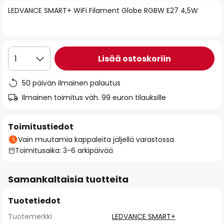
of
LEDVANCE SMART+ WiFi Filament Globe RGBW E27 4,5W
the
images
gallery
Lisää ostoskoriin
1
50 päivän ilmainen palautus
Ilmainen toimitus väh. 99 euron tilauksille
Toimitustiedot
Vain muutamia kappaleita jäljellä varastossa.
Toimitusaika: 3-6 arkipäivää
Samankaltaisia tuotteita
Tuotetiedot
Tuotemerkki
LEDVANCE SMART+