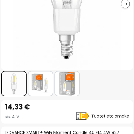
Skip
14,33 €
to
the
Tuotetietolomake
sis. ALV
beginning
of
LEDVANCE SMART+ WiFi Filament Candle 40 E14 4W 827