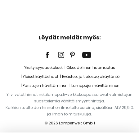
Löydät meidät myös:
Yksityisyysasetukset
Oikeudellinen huomautus
Yleiset käyttöehdot
Evästeet ja tietosuojakäytäntö
Paristojen hävittäminen
Lamppujen hävittäminen
Yliviivatut hinnat nettilamppu.fi-verkkokaupassa ovat valmistajan
suosittelemia vähittäismyyntihintoja.
Kaikkien tuotteiden hinnat on ilmoitettu euroina, sisältäen ALV 25,5 %
ja ilman toimituskuluja.
© 2026 Lampenwelt GmbH