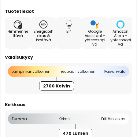
Tuotetiedot
Himmenne
Energiateh
E14
Google
Amazon
ttävä
okas &
Assistant -
Alexa -
kestävä
yhteensopi
yhteensopi
va
va
Valaisukyky
Lämpimänvalkoinen
neutraali valkoinen
Päivänvalo
2700 Kelvin
Kirkkaus
Tumma
Kirkas
Erittäin kirkas
470 Lumen