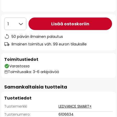
the
images
gallery
Lisää ostoskoriin
1
50 päivän ilmainen palautus
Ilmainen toimitus väh. 99 euron tilauksille
Toimitustiedot
Varastossa
Toimitusaika: 3-6 arkipäivää
Samankaltaisia tuotteita
Tuotetiedot
Tuotemerkki
LEDVANCE SMART+
Tuotenumero:
6106634