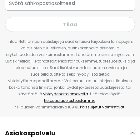
Tilaa
Tilaa Nettilampun uutiskirje ja saat erilaisia tarjouksia lamppujen,
valaisinten, tuulettimien, aurinkokennovalaisinten ja
älykotituotteiden valikoimastamme. Lähetämme sinulle myös vain
uutiskirjetilaajille tarkoitetut erikoistarjouksemme, tuotesuosituksia ja
tietoa uutuuksista. Saat lisäksi mahdollisuuden arvioida ja
suositella tuotteita sekä hyödyllistä tietoa
yhteistyökumppaneiltamme. Voit peruuttaa uutiskirjeen tilauksen
koska tahansa linkistä, jonka löydät jokaisesta uutiskirjeestä, tai
käyttämällä
yhteydenottolomaketta
. Lisätietoa löydät
tietosuojaselosteestamme
.
*Tilauksen vähimmäisarvo 109 €.
Poissuljetut valmistajat
.
Asiakaspalvelu