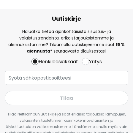
Uutiskirje
Haluatko tietoa ajankohtaisista sisustus- ja
valaistustrendeistä, erikoistarjouksistamme ja
alennuksistamme? Tilaamalla uutiskirjeemme saat
15 %
alennusta*
seuraavasta tilauksestasi.
Henkilöasiakkaat
Yritys
Tilaa
Tilaa Nettilampun uutiskirje ja saat erilaisia tarjouksia lamppujen,
valaisinten, tuulettimien, aurinkokennovalaisinten ja
älykotituotteiden valikoimastamme. Lähetämme sinulle myös vain
uutiskirjetilaajille tarkoitetut erikoistarjouksemme, tuotesuosituksia ja