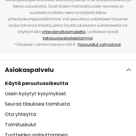
tietoa uutuuksista. Saat lisäksi mahdollisuuden arvioida ja
suositella tuotteita sekä hyödyllistä tietoa
yhteistyökumppaneiltamme. Voit peruuttaa uutiskirjeen tilauksen
koska tahansa linkistä, jonka löydät jokaisesta uutiskirjeestä, tai
käyttämällä
yhteydenottolomaketta
. Lisätietoa löydät
tietosuojaselosteestamme
.
*Tilauksen vähimmäisarvo 109 €.
Poissuljetut valmistajat
.
Asiakaspalvelu
Käytä peruutusoikeutta
Usein kysytyt kysymykset
Seuraa tilauksesi toimitusta
Ota yhteyttä
Toimituskulut
Tuotteiden palauttaminen