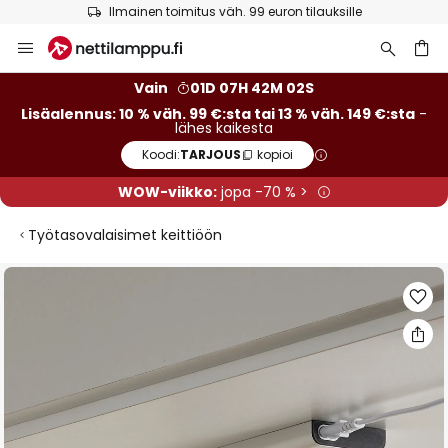
Ilmainen toimitus väh. 99 euron tilauksille
Skip
to
Content
Vain
01D 07H 42M 02S
Lisäalennus: 10 % väh. 99 €:sta tai 13 % väh. 149 €:sta
-
lähes kaikesta
Koodi:
TARJOUS
kopioi
WOW-viikko:
jopa -70 % >
Työtasovalaisimet keittiöön
Skip
to
the
end
of
the
images