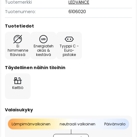
Tuotemerkki
LEDVANCE
Tuotenumero:
6106020
Tuotetiedot
Ei
Energiateh
Tyyppi C -
himmenne
okas &
Euro-
ttävissä
kestävä
pistoke
Täydellinen näihin tiloihin
Keittiö
Valaisukyky
Lämpimänvalkoinen
neutraali valkoinen
Päivänvalo