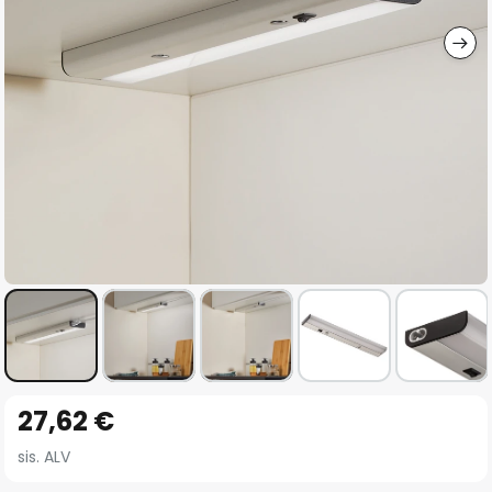
gallery
Skip
27,62 €
to
the
sis. ALV
beginning