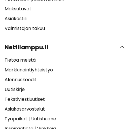
Maksutavat
Asiakastili
Valmistajan takuu
Nettilamppu.fi
Tietoa meistä
Markkinointiyhteistyö
Alennuskoodit
Uutiskirje
Tekstiviestiuutiset
Asiakasarvostelut
Työpaikat
|
Uutishuone
Inspiraatiota
|
Vinkkejä