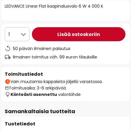
of
LEDVANCE Linear Flat kaapinalusvalo 6 W 4 000 K
the
images
gallery
Lisää ostoskoriin
1
50 päivän ilmainen palautus
Ilmainen toimitus väh. 99 euron tilauksille
Toimitustiedot
Vain muutamia kappaleita jäljellä varastossa.
Toimitusaika: 3-6 arkipäivää
Kiinteästi asennettu
valonlähde
Samankaltaisia tuotteita
Tuotetiedot