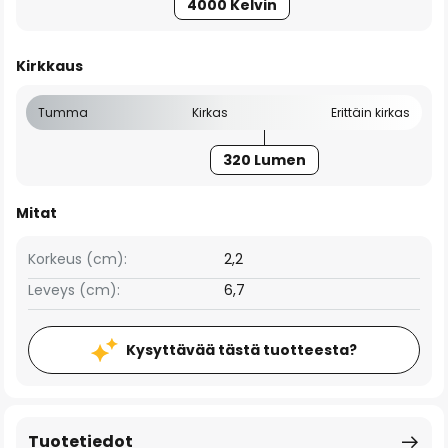
4000 Kelvin
Kirkkaus
Tumma
Kirkas
Erittäin kirkas
320 Lumen
Mitat
Korkeus (cm):
2,2
Leveys (cm):
6,7
Kysyttävää tästä tuotteesta?
Tuotetiedot