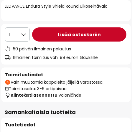
of
LEDVANCE Endura Style Shield Round ulkoseinävalo
the
images
gallery
Lisää ostoskoriin
1
50 päivän ilmainen palautus
Ilmainen toimitus väh. 99 euron tilauksille
Toimitustiedot
Vain muutamia kappaleita jäljellä varastossa.
Toimitusaika: 3-6 arkipäivää
Kiinteästi asennettu
valonlähde
Samankaltaisia tuotteita
Tuotetiedot