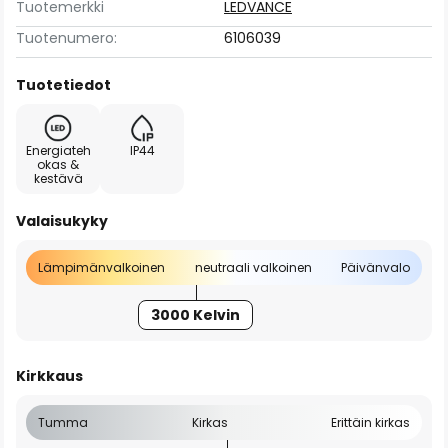
Tuotemerkki
LEDVANCE
Tuotenumero:
6106039
Tuotetiedot
Energiateh
IP44
okas &
kestävä
Valaisukyky
Lämpimänvalkoinen
neutraali valkoinen
Päivänvalo
3000 Kelvin
Kirkkaus
Tumma
Kirkas
Erittäin kirkas