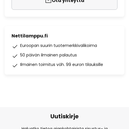
Ota yhteyttä
Nettilamppu.fi
Euroopan suurin tuotemerkkivalikoima
50 päivän ilmainen palautus
Ilmainen toimitus väh. 99 euron tilauksille
Uutiskirje
Haluatko tietoa ajankohtaisista sisustus- ja