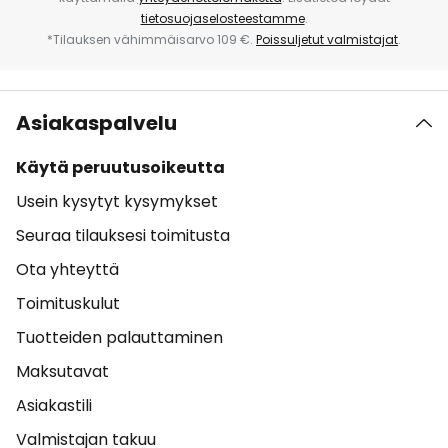
tietosuojaselosteestamme
.
*Tilauksen vähimmäisarvo 109 €.
Poissuljetut valmistajat
.
Asiakaspalvelu
Käytä peruutusoikeutta
Usein kysytyt kysymykset
Seuraa tilauksesi toimitusta
Ota yhteyttä
Toimituskulut
Tuotteiden palauttaminen
Maksutavat
Asiakastili
Valmistajan takuu