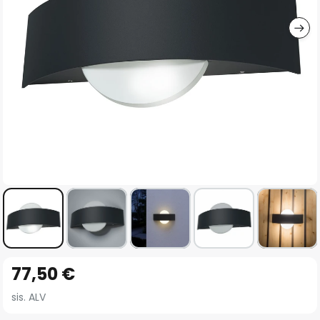
gallery
Skip
77,50 €
to
the
sis. ALV
beginning