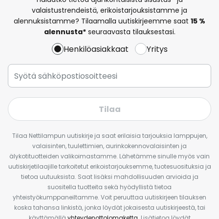
valaistustrendeistä, erikoistarjouksistamme ja
alennuksistamme? Tilaamalla uutiskirjeemme saat
15 %
alennusta*
seuraavasta tilauksestasi.
Henkilöasiakkaat
Yritys
Tilaa
Tilaa Nettilampun uutiskirje ja saat erilaisia tarjouksia lamppujen,
valaisinten, tuulettimien, aurinkokennovalaisinten ja
älykotituotteiden valikoimastamme. Lähetämme sinulle myös vain
uutiskirjetilaajille tarkoitetut erikoistarjouksemme, tuotesuosituksia ja
tietoa uutuuksista. Saat lisäksi mahdollisuuden arvioida ja
suositella tuotteita sekä hyödyllistä tietoa
yhteistyökumppaneiltamme. Voit peruuttaa uutiskirjeen tilauksen
koska tahansa linkistä, jonka löydät jokaisesta uutiskirjeestä, tai
käyttämällä
yhteydenottolomaketta
. Lisätietoa löydät