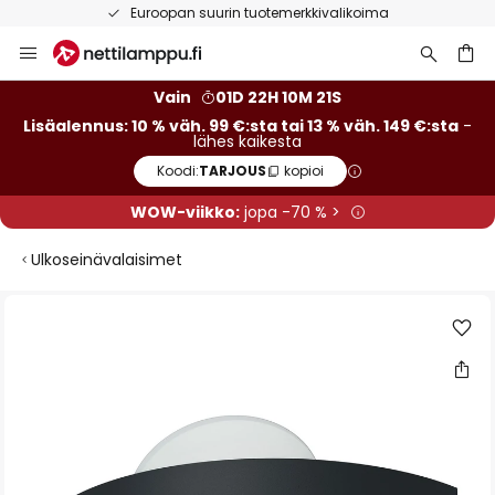
Euroopan suurin tuotemerkkivalikoima
Skip
to
Content
Vain
01D 22H 10M 20S
Lisäalennus: 10 % väh. 99 €:sta tai 13 % väh. 149 €:sta
-
lähes kaikesta
Koodi:
TARJOUS
kopioi
WOW-viikko:
jopa -70 % >
Ulkoseinävalaisimet
Skip
to
the
end
of
the
images