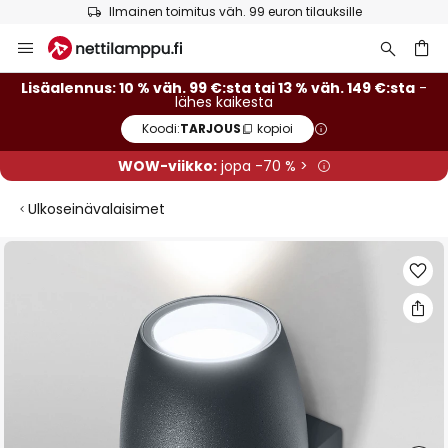
Ilmainen toimitus väh. 99 euron tilauksille
Skip
to
Content
Lisäalennus: 10 % väh. 99 €:sta tai 13 % väh. 149 €:sta
-
lähes kaikesta
Koodi:
TARJOUS
kopioi
WOW-viikko:
jopa -70 % >
Ulkoseinävalaisimet
Skip
to
the
end
of
the
images
gallery