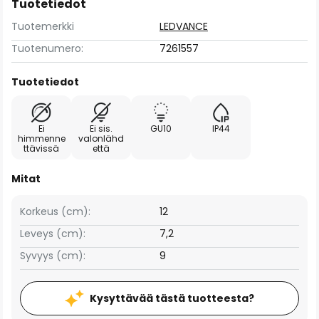
Tuotetiedot
Tuotemerkki
LEDVANCE
Tuotenumero:
7261557
Tuotetiedot
Ei
Ei sis.
GU10
IP44
himmenne
valonlähd
ttävissä
että
Mitat
Korkeus (cm):
12
Leveys (cm):
7,2
Syvyys (cm):
9
Kysyttävää tästä tuotteesta?