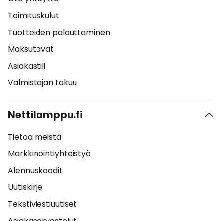
Toimituskulut
Tuotteiden palauttaminen
Maksutavat
Asiakastili
Valmistajan takuu
Nettilamppu.fi
Tietoa meistä
Markkinointiyhteistyö
Alennuskoodit
Uutiskirje
Tekstiviestiuutiset
Asiakasarvostelut