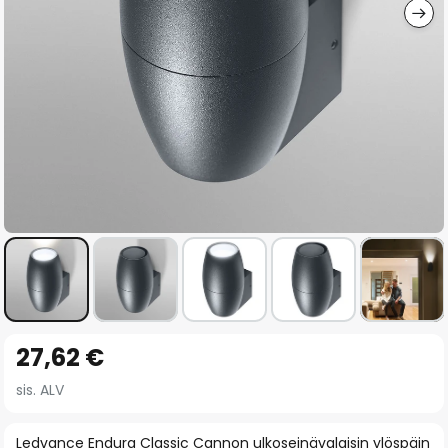
Skip
27,62 €
to
the
sis. ALV
beginning
of
Ledvance Endura Classic Cannon ulkoseinävalaisin ylöspäin