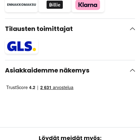
Tilausten toimittajat
Asiakkaidemme näkemys
Löydät meidät myös: