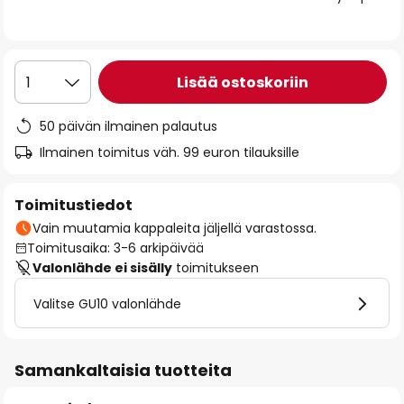
the
images
gallery
Lisää ostoskoriin
1
50 päivän ilmainen palautus
Ilmainen toimitus väh. 99 euron tilauksille
Toimitustiedot
Vain muutamia kappaleita jäljellä varastossa.
Toimitusaika: 3-6 arkipäivää
Valonlähde ei sisälly
toimitukseen
Valitse GU10 valonlähde
Samankaltaisia tuotteita