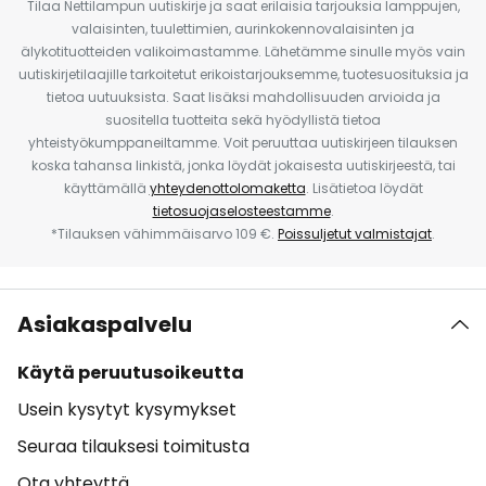
Tilaa Nettilampun uutiskirje ja saat erilaisia tarjouksia lamppujen,
valaisinten, tuulettimien, aurinkokennovalaisinten ja
älykotituotteiden valikoimastamme. Lähetämme sinulle myös vain
uutiskirjetilaajille tarkoitetut erikoistarjouksemme, tuotesuosituksia ja
tietoa uutuuksista. Saat lisäksi mahdollisuuden arvioida ja
suositella tuotteita sekä hyödyllistä tietoa
yhteistyökumppaneiltamme. Voit peruuttaa uutiskirjeen tilauksen
koska tahansa linkistä, jonka löydät jokaisesta uutiskirjeestä, tai
käyttämällä
yhteydenottolomaketta
. Lisätietoa löydät
tietosuojaselosteestamme
.
*Tilauksen vähimmäisarvo 109 €.
Poissuljetut valmistajat
.
Asiakaspalvelu
Käytä peruutusoikeutta
Usein kysytyt kysymykset
Seuraa tilauksesi toimitusta
Ota yhteyttä