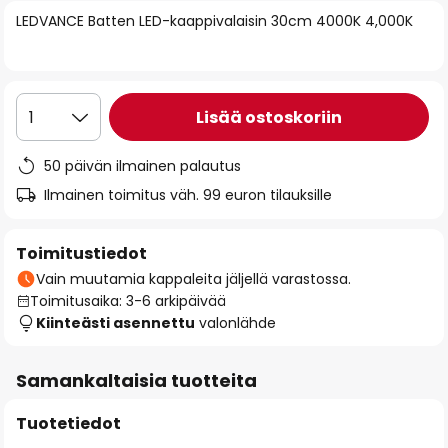
of
LEDVANCE Batten LED-kaappivalaisin 30cm 4000K 4,000K
the
images
gallery
Lisää ostoskoriin
1
50 päivän ilmainen palautus
Ilmainen toimitus väh. 99 euron tilauksille
Toimitustiedot
Vain muutamia kappaleita jäljellä varastossa.
Toimitusaika: 3-6 arkipäivää
Kiinteästi asennettu
valonlähde
Samankaltaisia tuotteita
Tuotetiedot