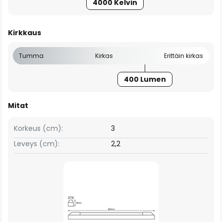
4000 Kelvin
Kirkkaus
Tumma
Kirkas
Erittäin kirkas
400 Lumen
Mitat
Korkeus (cm):
3
Leveys (cm):
2,2