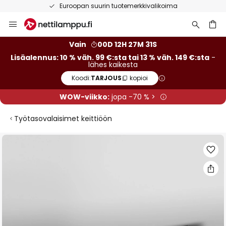
Euroopan suurin tuotemerkkivalikoima
Skip
to
Content
Vain
00D 12H 27M 31S
Lisäalennus: 10 % väh. 99 €:sta tai 13 % väh. 149 €:sta
-
lähes kaikesta
Koodi:
TARJOUS
kopioi
WOW-viikko:
jopa -70 % >
Työtasovalaisimet keittiöön
Skip
to
the
end
of
the
images