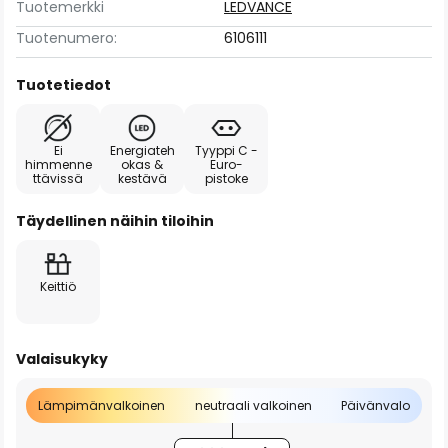
Tuotemerkki
LEDVANCE
Tuotenumero:
6106111
Tuotetiedot
Ei
Energiateh
Tyyppi C -
himmenne
okas &
Euro-
ttävissä
kestävä
pistoke
Täydellinen näihin tiloihin
Keittiö
Valaisukyky
Lämpimänvalkoinen
neutraali valkoinen
Päivänvalo