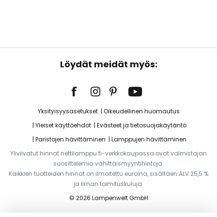
Löydät meidät myös:
Yksityisyysasetukset
Oikeudellinen huomautus
Yleiset käyttöehdot
Evästeet ja tietosuojakäytäntö
Paristojen hävittäminen
Lamppujen hävittäminen
Yliviivatut hinnat nettilamppu.fi-verkkokaupassa ovat valmistajan
suosittelemia vähittäismyyntihintoja.
Kaikkien tuotteiden hinnat on ilmoitettu euroina, sisältäen ALV 25,5 %
ja ilman toimituskuluja.
© 2026 Lampenwelt GmbH