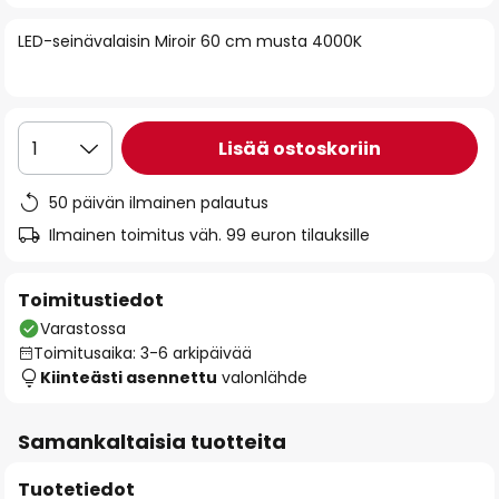
of
LED-seinävalaisin Miroir 60 cm musta 4000K
the
images
gallery
Lisää ostoskoriin
1
50 päivän ilmainen palautus
Ilmainen toimitus väh. 99 euron tilauksille
Toimitustiedot
Varastossa
Toimitusaika: 3-6 arkipäivää
Kiinteästi asennettu
valonlähde
Samankaltaisia tuotteita
Tuotetiedot