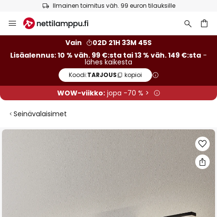
Ilmainen toimitus väh. 99 euron tilauksille
Skip
to
Content
Vain
02D 21H 33M 44S
Lisäalennus: 10 % väh. 99 €:sta tai 13 % väh. 149 €:sta
-
lähes kaikesta
Koodi:
TARJOUS
kopioi
WOW-viikko:
jopa -70 % >
Seinävalaisimet
Skip
to
the
end
of
the
images