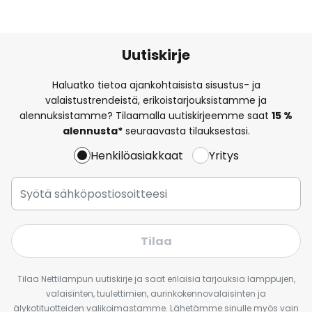
Uutiskirje
Haluatko tietoa ajankohtaisista sisustus- ja
valaistustrendeistä, erikoistarjouksistamme ja
alennuksistamme? Tilaamalla uutiskirjeemme saat
15 %
alennusta*
seuraavasta tilauksestasi.
Henkilöasiakkaat
Yritys
Tilaa
Tilaa Nettilampun uutiskirje ja saat erilaisia tarjouksia lamppujen,
valaisinten, tuulettimien, aurinkokennovalaisinten ja
älykotituotteiden valikoimastamme. Lähetämme sinulle myös vain