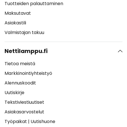
Tuotteiden palauttaminen
Maksutavat
Asiakastili
Valmistajan takuu
Nettilamppu.fi
Tietoa meistä
Markkinointiyhteistyö
Alennuskoodit
Uutiskirje
Tekstiviestiuutiset
Asiakasarvostelut
Työpaikat
|
Uutishuone