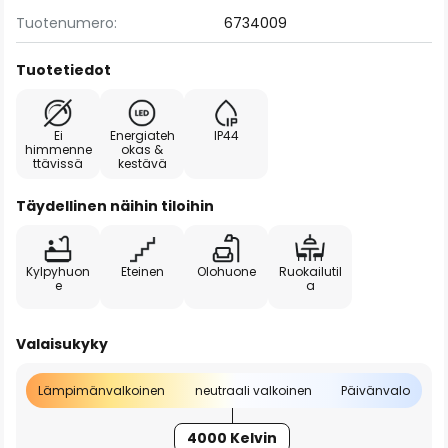
Tuotenumero:
6734009
Tuotetiedot
Ei
Energiateh
IP44
himmenne
okas &
ttävissä
kestävä
Täydellinen näihin tiloihin
Kylpyhuon
Eteinen
Olohuone
Ruokailutil
e
a
Valaisukyky
Lämpimänvalkoinen
neutraali valkoinen
Päivänvalo
4000 Kelvin