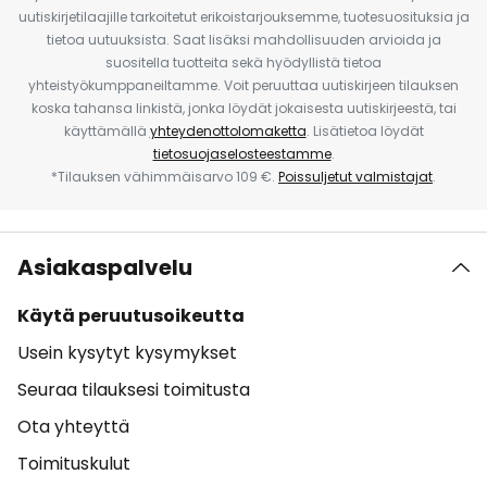
uutiskirjetilaajille tarkoitetut erikoistarjouksemme, tuotesuosituksia ja
tietoa uutuuksista. Saat lisäksi mahdollisuuden arvioida ja
suositella tuotteita sekä hyödyllistä tietoa
yhteistyökumppaneiltamme. Voit peruuttaa uutiskirjeen tilauksen
koska tahansa linkistä, jonka löydät jokaisesta uutiskirjeestä, tai
käyttämällä
yhteydenottolomaketta
. Lisätietoa löydät
tietosuojaselosteestamme
.
*Tilauksen vähimmäisarvo 109 €.
Poissuljetut valmistajat
.
Asiakaspalvelu
Käytä peruutusoikeutta
Usein kysytyt kysymykset
Seuraa tilauksesi toimitusta
Ota yhteyttä
Toimituskulut