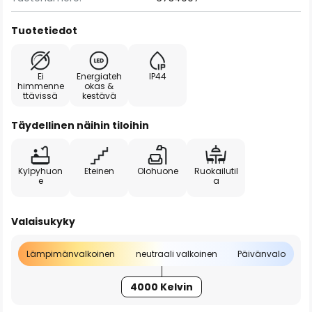
Tuotetiedot
Ei
Energiateh
IP44
himmenne
okas &
ttävissä
kestävä
Täydellinen näihin tiloihin
Kylpyhuon
Eteinen
Olohuone
Ruokailutil
e
a
Valaisukyky
Lämpimänvalkoinen
neutraali valkoinen
Päivänvalo
4000 Kelvin