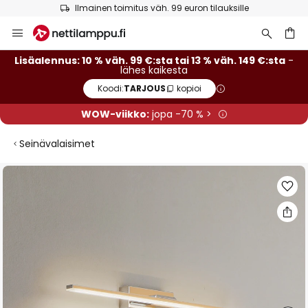
Ilmainen toimitus väh. 99 euron tilauksille
Skip
to
Content
Lisäalennus: 10 % väh. 99 €:sta tai 13 % väh. 149 €:sta
-
lähes kaikesta
Koodi:
TARJOUS
kopioi
WOW-viikko:
jopa -70 % >
Seinävalaisimet
Skip
to
the
end
of
the
images
gallery