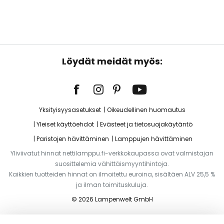
Löydät meidät myös:
Yksityisyysasetukset
Oikeudellinen huomautus
Yleiset käyttöehdot
Evästeet ja tietosuojakäytäntö
Paristojen hävittäminen
Lamppujen hävittäminen
Yliviivatut hinnat nettilamppu.fi-verkkokaupassa ovat valmistajan
suosittelemia vähittäismyyntihintoja.
Kaikkien tuotteiden hinnat on ilmoitettu euroina, sisältäen ALV 25,5 %
ja ilman toimituskuluja.
© 2026 Lampenwelt GmbH