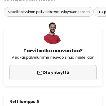
Metallinsävyinen peilivalaisimet kylpyhuoneeseen
LED 
Tarvitsetko neuvontaa?
Asiakaspalvelumme neuvoo sinua mielellään
Ota yhteyttä
Nettilamppu.fi