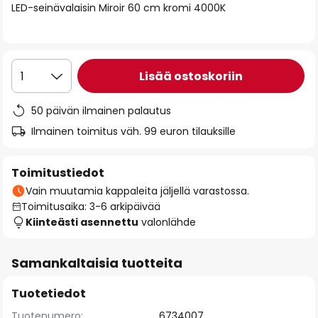
LED-seinävalaisin Miroir 60 cm kromi 4000K
the
images
gallery
Lisää ostoskoriin
1
50 päivän ilmainen palautus
Ilmainen toimitus väh. 99 euron tilauksille
Toimitustiedot
Vain muutamia kappaleita jäljellä varastossa.
Toimitusaika: 3-6 arkipäivää
Kiinteästi asennettu
valonlähde
Samankaltaisia tuotteita
Tuotetiedot
Tuotenumero:
6734007