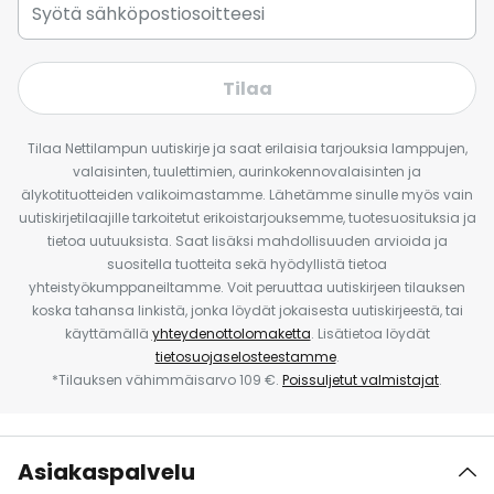
Tilaa
Tilaa Nettilampun uutiskirje ja saat erilaisia tarjouksia lamppujen,
valaisinten, tuulettimien, aurinkokennovalaisinten ja
älykotituotteiden valikoimastamme. Lähetämme sinulle myös vain
uutiskirjetilaajille tarkoitetut erikoistarjouksemme, tuotesuosituksia ja
tietoa uutuuksista. Saat lisäksi mahdollisuuden arvioida ja
suositella tuotteita sekä hyödyllistä tietoa
yhteistyökumppaneiltamme. Voit peruuttaa uutiskirjeen tilauksen
koska tahansa linkistä, jonka löydät jokaisesta uutiskirjeestä, tai
käyttämällä
yhteydenottolomaketta
. Lisätietoa löydät
tietosuojaselosteestamme
.
*Tilauksen vähimmäisarvo 109 €.
Poissuljetut valmistajat
.
Asiakaspalvelu