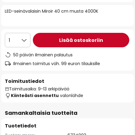
of
LED-seinävalaisin Miroir 40 cm musta 4000K
the
images
gallery
Lisää ostoskoriin
1
50 päivän ilmainen palautus
Ilmainen toimitus väh. 99 euron tilauksille
Toimitustiedot
Toimitusaika: 9-13 arkipäivää
Kiinteästi asennettu
valonlähde
Samankaltaisia tuotteita
Tuotetiedot