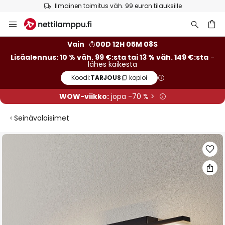
Ilmainen toimitus väh. 99 euron tilauksille
Skip
to
Content
Vain
00D 12H 05M 08S
Lisäalennus: 10 % väh. 99 €:sta tai 13 % väh. 149 €:sta
-
lähes kaikesta
Koodi:
TARJOUS
kopioi
WOW-viikko:
jopa -70 % >
Seinävalaisimet
Skip
to
the
end
of
the
images