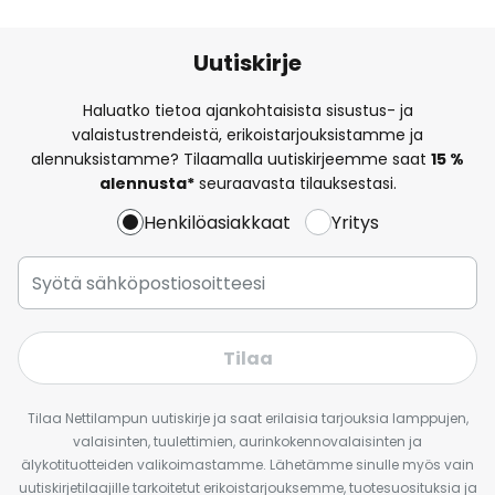
Uutiskirje
Haluatko tietoa ajankohtaisista sisustus- ja
valaistustrendeistä, erikoistarjouksistamme ja
alennuksistamme? Tilaamalla uutiskirjeemme saat
15 %
alennusta*
seuraavasta tilauksestasi.
Henkilöasiakkaat
Yritys
Tilaa
Tilaa Nettilampun uutiskirje ja saat erilaisia tarjouksia lamppujen,
valaisinten, tuulettimien, aurinkokennovalaisinten ja
älykotituotteiden valikoimastamme. Lähetämme sinulle myös vain
uutiskirjetilaajille tarkoitetut erikoistarjouksemme, tuotesuosituksia ja