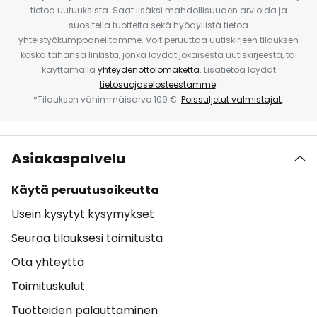
tietoa uutuuksista. Saat lisäksi mahdollisuuden arvioida ja
suositella tuotteita sekä hyödyllistä tietoa
yhteistyökumppaneiltamme. Voit peruuttaa uutiskirjeen tilauksen
koska tahansa linkistä, jonka löydät jokaisesta uutiskirjeestä, tai
käyttämällä
yhteydenottolomaketta
. Lisätietoa löydät
tietosuojaselosteestamme
.
*Tilauksen vähimmäisarvo 109 €.
Poissuljetut valmistajat
.
Asiakaspalvelu
Käytä peruutusoikeutta
Usein kysytyt kysymykset
Seuraa tilauksesi toimitusta
Ota yhteyttä
Toimituskulut
Tuotteiden palauttaminen