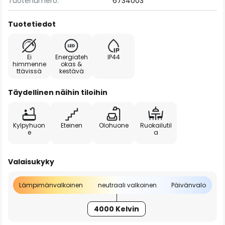
Tuotenumero:
6734003
Tuotetiedot
Ei
Energiateh
IP44
himmenne
okas &
ttävissä
kestävä
Täydellinen näihin tiloihin
Kylpyhuon
Eteinen
Olohuone
Ruokailutil
e
a
Valaisukyky
Lämpimänvalkoinen
neutraali valkoinen
Päivänvalo
4000 Kelvin