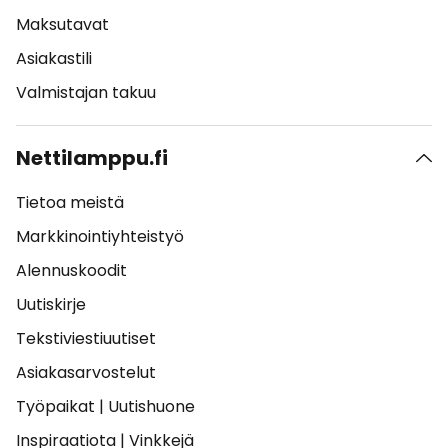
Maksutavat
Asiakastili
Valmistajan takuu
Nettilamppu.fi
Tietoa meistä
Markkinointiyhteistyö
Alennuskoodit
Uutiskirje
Tekstiviestiuutiset
Asiakasarvostelut
Työpaikat
|
Uutishuone
Inspiraatiota
|
Vinkkejä