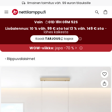
Ilmainen toimitus väh. 99 euron tilauksille
Skip
to
Content
Vain
01D 18H 08M 52S
Lisäalennus: 10 % väh. 99 €:sta tai 13 % väh. 149 €:sta
-
lähes kaikesta
Koodi:
TARJOUS
kopioi
WOW-viikko:
jopa -70 % >
Riippuvalaisimet
Skip
to
the
end
of
the
images