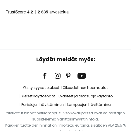
Löydät meidät myös:
Yksityisyysasetukset
Oikeudellinen huomautus
Yleiset käyttöehdot
Evästeet ja tietosuojakäytäntö
Paristojen hävittäminen
Lamppujen hävittäminen
Yliviivatut hinnat nettilamppu.fi-verkkokaupassa ovat valmistajan
suosittelemia vähittäismyyntihintoja.
Kaikkien tuotteiden hinnat on ilmoitettu euroina, sisältäen ALV 25,5 %