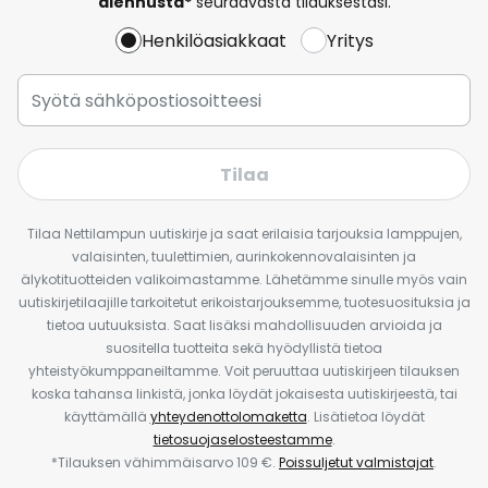
alennusta*
seuraavasta tilauksestasi.
Henkilöasiakkaat
Yritys
Tilaa
Tilaa Nettilampun uutiskirje ja saat erilaisia tarjouksia lamppujen,
valaisinten, tuulettimien, aurinkokennovalaisinten ja
älykotituotteiden valikoimastamme. Lähetämme sinulle myös vain
uutiskirjetilaajille tarkoitetut erikoistarjouksemme, tuotesuosituksia ja
tietoa uutuuksista. Saat lisäksi mahdollisuuden arvioida ja
suositella tuotteita sekä hyödyllistä tietoa
yhteistyökumppaneiltamme. Voit peruuttaa uutiskirjeen tilauksen
koska tahansa linkistä, jonka löydät jokaisesta uutiskirjeestä, tai
käyttämällä
yhteydenottolomaketta
. Lisätietoa löydät
tietosuojaselosteestamme
.
*Tilauksen vähimmäisarvo 109 €.
Poissuljetut valmistajat
.