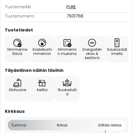
Tuotemerkki
PURE
Tuotenumero:
7501766
Tuotetiedot
Himmenne
Kosketushi
Himmenni
Energiateh
Kaukosäät
ttävä
mmennin
n mukana
okas &
imellä
kestävä
Täydellinen näihin tiloihin
Olohuone
Keittiö
Ruokailutil
a
Kirkkaus
Tumma
Kirkas
Erittäin kirkas