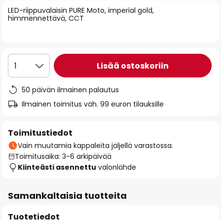
of
LED-riippuvalaisin PURE Moto, imperial gold,
himmennettävä, CCT
the
images
gallery
Lisää ostoskoriin
1
50 päivän ilmainen palautus
Ilmainen toimitus väh. 99 euron tilauksille
Toimitustiedot
Vain muutamia kappaleita jäljellä varastossa.
Toimitusaika: 3-6 arkipäivää
Kiinteästi asennettu
valonlähde
Samankaltaisia tuotteita
Tuotetiedot