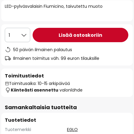
of
LED-pylväsvalaisin Fiumicino, taivutettu muoto
the
images
gallery
Lisää ostoskoriin
1
50 päivän ilmainen palautus
Ilmainen toimitus väh. 99 euron tilauksille
Toimitustiedot
Toimitusaika: 10-15 arkipäivää
Kiinteästi asennettu
valonlähde
Samankaltaisia tuotteita
Tuotetiedot
Tuotemerkki
EGLO