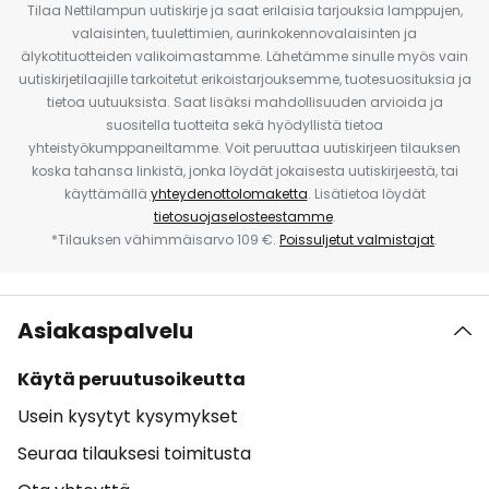
Tilaa Nettilampun uutiskirje ja saat erilaisia tarjouksia lamppujen,
valaisinten, tuulettimien, aurinkokennovalaisinten ja
älykotituotteiden valikoimastamme. Lähetämme sinulle myös vain
uutiskirjetilaajille tarkoitetut erikoistarjouksemme, tuotesuosituksia ja
tietoa uutuuksista. Saat lisäksi mahdollisuuden arvioida ja
suositella tuotteita sekä hyödyllistä tietoa
yhteistyökumppaneiltamme. Voit peruuttaa uutiskirjeen tilauksen
koska tahansa linkistä, jonka löydät jokaisesta uutiskirjeestä, tai
käyttämällä
yhteydenottolomaketta
. Lisätietoa löydät
tietosuojaselosteestamme
.
*Tilauksen vähimmäisarvo 109 €.
Poissuljetut valmistajat
.
Asiakaspalvelu
Käytä peruutusoikeutta
Usein kysytyt kysymykset
Seuraa tilauksesi toimitusta