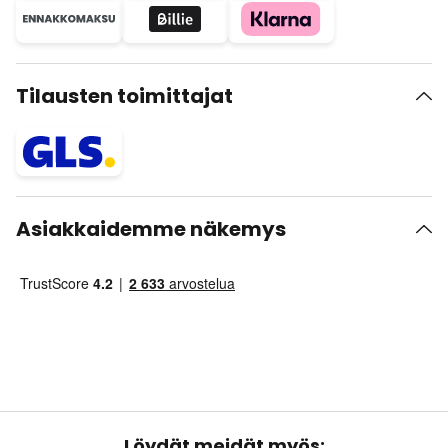
Tilausten toimittajat
Asiakkaidemme näkemys
Löydät meidät myös: