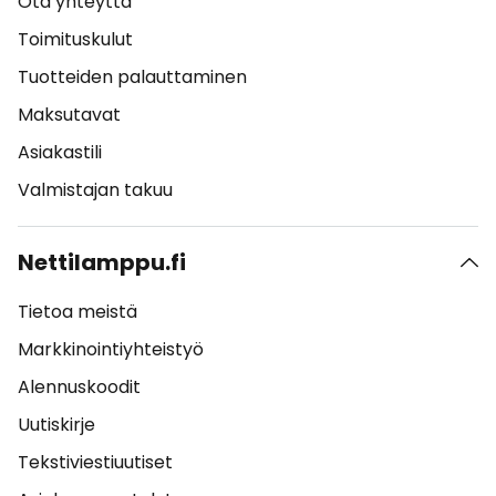
Ota yhteyttä
Toimituskulut
Tuotteiden palauttaminen
Maksutavat
Asiakastili
Valmistajan takuu
Nettilamppu.fi
Tietoa meistä
Markkinointiyhteistyö
Alennuskoodit
Uutiskirje
Tekstiviestiuutiset