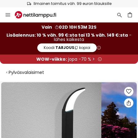
Ilmainen toimitus väh. 99 euron tilauksille
Skip
to
Content
Vain
02D 10H 53M 31S
Lisäalennus: 10 % väh. 99 €:sta tai 13 % väh. 149 €:sta
-
lähes kaikesta
Koodi:
TARJOUS
kopioi
WOW-viikko:
jopa -70 % >
Pylväsvalaisimet
Skip
to
the
end
of
the
images