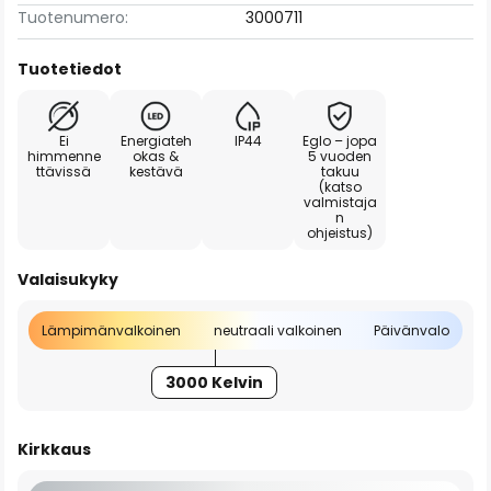
Tuotenumero:
3000711
Tuotetiedot
Ei
Energiateh
IP44
Eglo – jopa
himmenne
okas &
5 vuoden
ttävissä
kestävä
takuu
(katso
valmistaja
n
ohjeistus)
Valaisukyky
Lämpimänvalkoinen
neutraali valkoinen
Päivänvalo
3000 Kelvin
Kirkkaus