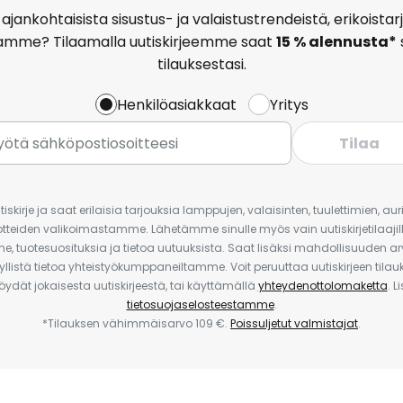
ajankohtaisista sisustus- ja valaistustrendeistä, erikoist
amme? Tilaamalla uutiskirjeemme saat
15 % alennusta*
tilauksestasi.
Henkilöasiakkaat
Yritys
Tilaa
iskirje ja saat erilaisia tarjouksia lamppujen, valaisinten, tuulettimien, a
uotteiden valikoimastamme. Lähetämme sinulle myös vain uutiskirjetilaajille
e, tuotesuosituksia ja tietoa uutuuksista. Saat lisäksi mahdollisuuden arv
yllistä tietoa yhteistyökumppaneiltamme. Voit peruuttaa uutiskirjeen til
 löydät jokaisesta uutiskirjeestä, tai käyttämällä
yhteydenottolomaketta
. L
tietosuojaselosteestamme
.
*Tilauksen vähimmäisarvo 109 €.
Poissuljetut valmistajat
.