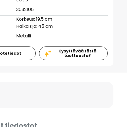
3032105
Korkeus: 19.5 cm
Halkaisija: 45 cm
Metalli
Kysyttävää tästä
uotetiedot
tuotteesta?
t tiedostot