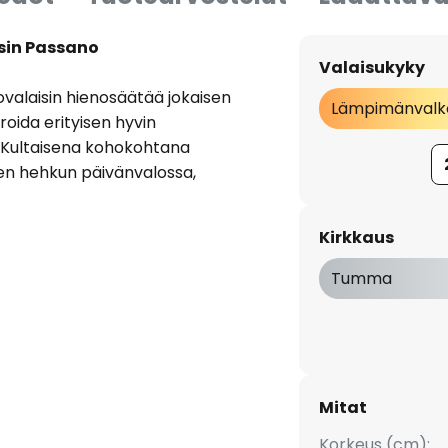
sin Passano
Valaisukyky
alaisin hienosäätää jokaisen
Lämpimänvalk
roida erityisen hyvin
lä. Kultaisena kohokohtana
n hehkun päivänvalossa,
taisessa hohteessaan.
Kirkkaus
laistuselementin valo heijastuu
mppujen kannattimet hohtavat
Tumma
a erityisen lämpimään
i makuuhuoneessa. Lamppua
n teräselementti, jolle hiukan
Tyylikäs kattovalaisin loistaa
aurinko päiväsaikaan.
Mitat
Korkeus (cm):