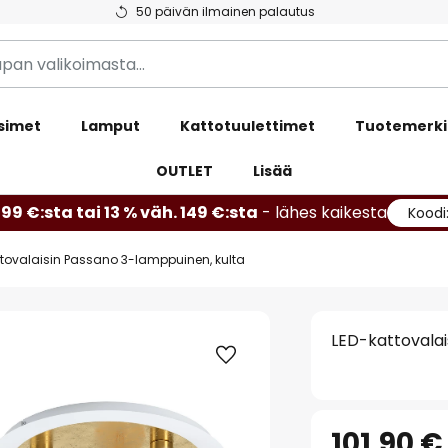
50 päivän ilmainen palautus
simet
Lamput
Kattotuulettimet
Tuotemerki
OUTLET
Lisää
99 €:sta tai 13 % väh. 149 €:sta
- lähes kaikesta
Koodi
ttovalaisin Passano 3-lamppuinen, kulta
LED-kattovalai
101,90 €