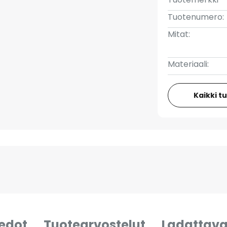
Tuotenumero:
Mitat:
Materiaali:
Kaikki t
iedot
Tuotearvostelut
Ladattava