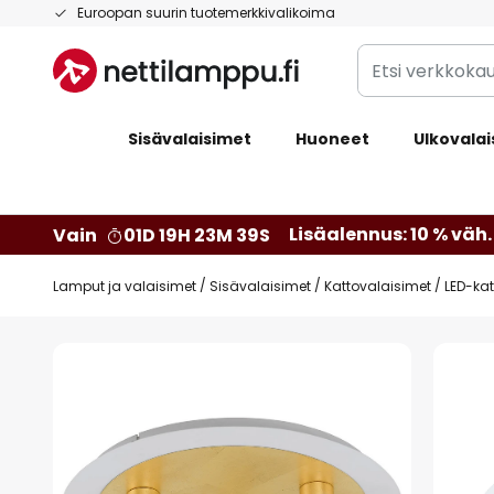
Skip
Euroopan suurin tuotemerkkivalikoima
to
Etsi
Content
verkkokaupan
valikoimasta...
Sisävalaisimet
Huoneet
Ulkovalai
Lisäalennus: 10 % väh. 
Vain
01D 19H 23M 39S
Lamput ja valaisimet
Sisävalaisimet
Kattovalaisimet
LED-ka
Skip
to
the
end
of
the