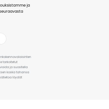
arjouksistamme ja
seuraavasta
urinkokennovalaisinten
 tarkoitetut
ioida ja suositella
auksen koska tahansa
isätietoa löydät