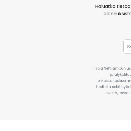
Haluatko tietoa 
alennuksist
Tilaa Nettilampun uut
ja älykotit
erikoistarjouksemm
tuotteita sekä hyöd
linkistä, jonka