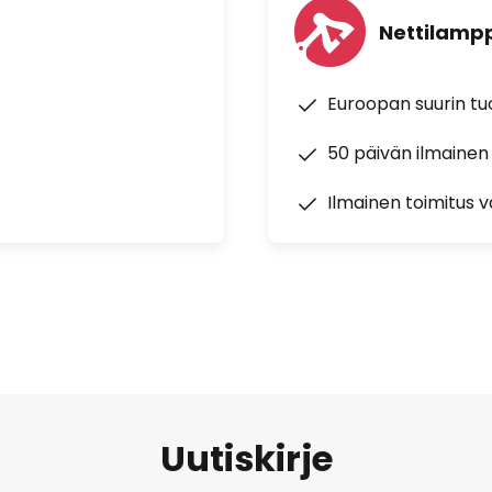
Nettilampp
Euroopan suurin t
50 päivän ilmainen
Ilmainen toimitus vä
Uutiskirje