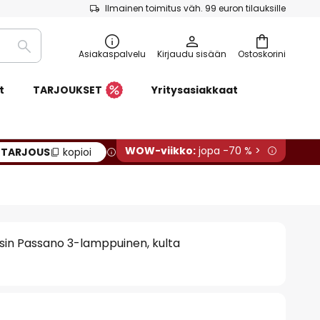
Ilmainen toimitus väh. 99 euron tilauksille
Etsi
Asiakaspalvelu
Kirjaudu sisään
Ostoskorini
t
TARJOUKSET
Yritysasiakkaat
WOW-viikko:
jopa -70 % >
:
TARJOUS
kopioi
sin Passano 3-lamppuinen, kulta