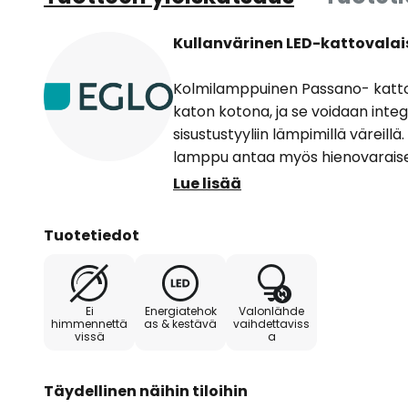
Kullanvärinen LED-kattovalai
Kolmilamppuinen Passano- kattov
katon kotona, ja se voidaan integ
sisustustyyliin lämpimillä väreil
lamppu antaa myös hienovaraise
kylväen ympäröivän huoneen kul
Lue lisää
Kolmen alaspäin suuntautuvan va
Tuotetiedot
kullanvärisellä teräslevyllä. La
myös kullanvärisenä, mikä johta
valaistukseen olohuoneessa ta
Ei
Energiatehok
Valonlähde
pitää paikallaan katossa valkoine
himmennettä
as & kestävä
vaihdettaviss
vissä
a
pienempi kultainen kiekko lepää. 
melkein yhtä kauniisti yöllä kuin 
Täydellinen näihin tiloihin