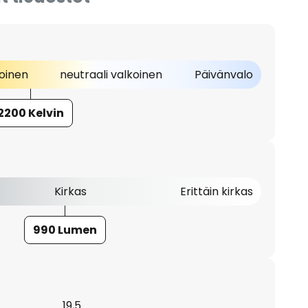
oinen
neutraali valkoinen
Päivänvalo
2200 Kelvin
Kirkas
Erittäin kirkas
990 Lumen
19,5