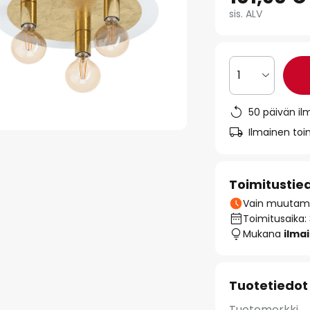
sis. ALV
1
50 päivän il
Ilmainen toim
Toimitustie
Vain muutamia
Toimitusaika:
Mukana
ilma
Tuotetiedot
Tuotemerkki