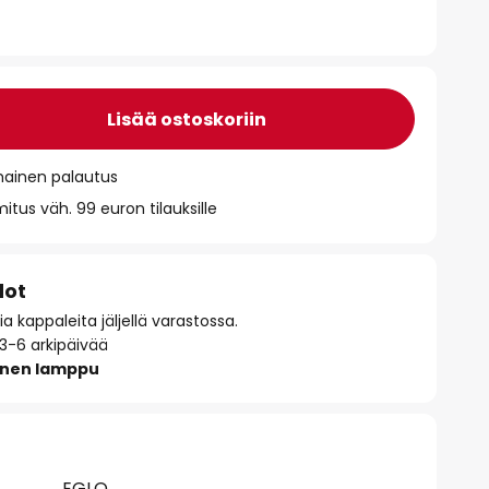
Lisää ostoskoriin
mainen palautus
itus väh. 99 euron tilauksille
dot
 kappaleita jäljellä varastossa.
 3-6 arkipäivää
inen lamppu
EGLO