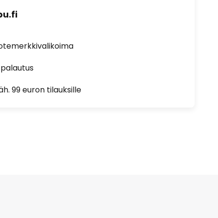
u.fi
uotemerkkivalikoima
 palautus
h. 99 euron tilauksille