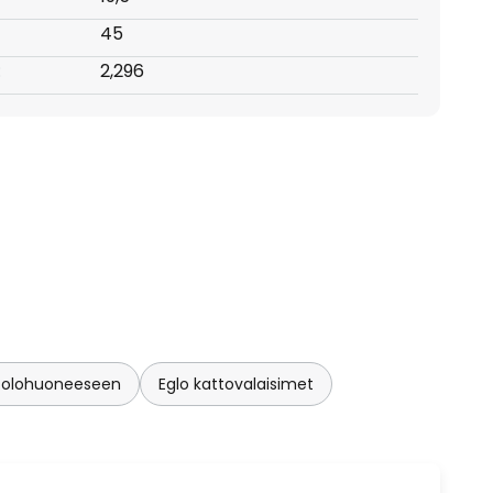
45
:
2,296
t olohuoneeseen
Eglo kattovalaisimet