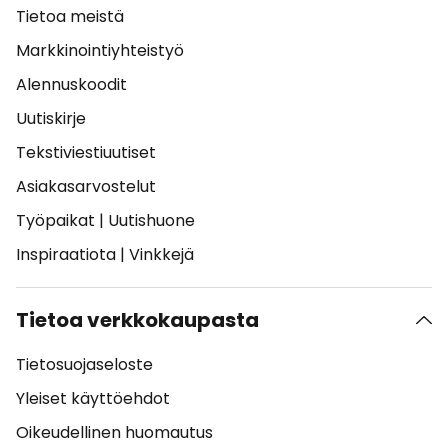
Tietoa meistä
Markkinointiyhteistyö
Alennuskoodit
Uutiskirje
Tekstiviestiuutiset
Asiakasarvostelut
Työpaikat
|
Uutishuone
Inspiraatiota
|
Vinkkejä
Tietoa verkkokaupasta
Tietosuojaseloste
Yleiset käyttöehdot
Oikeudellinen huomautus