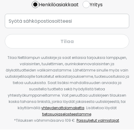
Henkilöasiakkaat
Yritys
Tilaa
Tilaa Nettilampun uutiskirje ja saat erilaisia tarjouksia lamppujen,
valaisinten, tuulettimien, aurinkokennovalaisinten ja
älykotituotteiden valikoimastamme. Lähetämme sinulle myös vain
uutiskirjetilaajille tarkoitetut erikoistarjouksemme, tuotesuosituksia ja
tietoa uutuuksista. Saat lisäksi mahdollisuuden arvioida ja
suositella tuotteita sekä hyödyllistä tietoa
yhteistyökumppaneiltamme. Voit peruuttaa uutiskirjeen tilauksen
koska tahansa linkistä, jonka löydät jokaisesta uutiskirjeestä, tai
käyttämällä
yhteydenottolomaketta
. Lisätietoa löydät
tietosuojaselosteestamme
.
*Tilauksen vähimmäisarvo 109 €.
Poissuljetut valmistajat
.