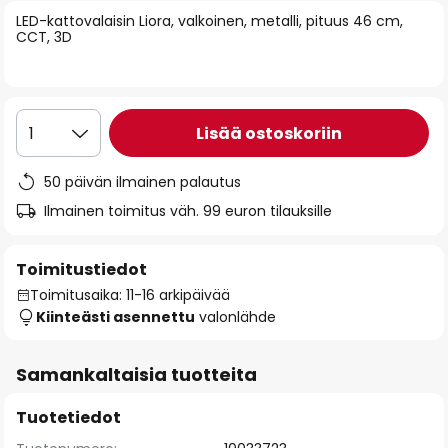
of
LED-kattovalaisin Liora, valkoinen, metalli, pituus 46 cm,
CCT, 3D
the
images
gallery
Lisää ostoskoriin
1
50 päivän ilmainen palautus
Ilmainen toimitus väh. 99 euron tilauksille
Toimitustiedot
Toimitusaika: 11-16 arkipäivää
Kiinteästi asennettu
valonlähde
Samankaltaisia tuotteita
Tuotetiedot