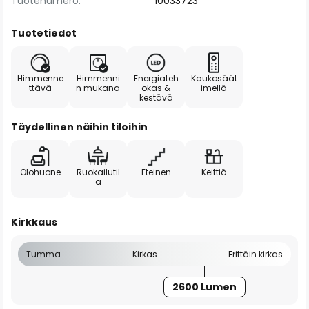
Tuotenumero:
10033723
Tuotetiedot
Himmenne
Himmenni
Energiateh
Kaukosäät
ttävä
n mukana
okas &
imellä
kestävä
Täydellinen näihin tiloihin
Olohuone
Ruokailutil
Eteinen
Keittiö
a
Kirkkaus
Tumma
Kirkas
Erittäin kirkas
2600 Lumen