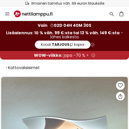
Ilmainen toimitus väh. 99 euron tilauksille
Skip
to
Content
Vain
02D 04H 40M 30S
Lisäalennus: 10 % väh. 99 €:sta tai 13 % väh. 149 €:sta
-
lähes kaikesta
Koodi:
TARJOUS
kopioi
WOW-viikko:
jopa -70 % >
Kattovalaisimet
Skip
to
the
end
of
the
images