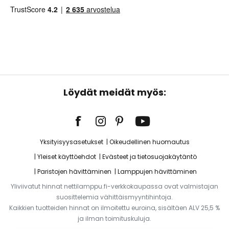
Löydät meidät myös:
Yksityisyysasetukset
Oikeudellinen huomautus
Yleiset käyttöehdot
Evästeet ja tietosuojakäytäntö
Paristojen hävittäminen
Lamppujen hävittäminen
Yliviivatut hinnat nettilamppu.fi-verkkokaupassa ovat valmistajan
suosittelemia vähittäismyyntihintoja.
Kaikkien tuotteiden hinnat on ilmoitettu euroina, sisältäen ALV 25,5 %
ja ilman toimituskuluja.