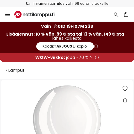
Ilmainen toimitus väh. 99 euron tilauksille
Skip
to
Content
Vain
01D 19H 07M 22S
Lisäalennus: 10 % väh. 99 €:sta tai 13 % väh. 149 €:sta
-
lähes kaikesta
Koodi:
TARJOUS
kopioi
WOW-viikko:
jopa -70 % >
Lamput
Skip
to
the
end
of
the
images