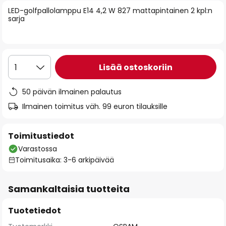
of
LED-golfpallolamppu E14 4,2 W 827 mattapintainen 2 kpl:n
sarja
the
images
gallery
Lisää ostoskoriin
1
50 päivän ilmainen palautus
Ilmainen toimitus väh. 99 euron tilauksille
Toimitustiedot
Varastossa
Toimitusaika: 3-6 arkipäivää
Samankaltaisia tuotteita
Tuotetiedot