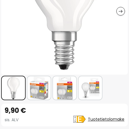
gallery
Skip
9,90 €
to
the
Tuotetietolomake
sis. ALV
beginning