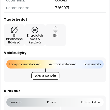
Tuotemerkki
OSRAM
Tuotenumero:
7260971
Tuotetiedot
Ei
Energiateh
E14
himmenne
okas &
ttävissä
kestävä
Valaisukyky
Lämpimänvalkoinen
neutraali valkoinen
Päivänvalo
2700 Kelvin
Kirkkaus
Tumma
Kirkas
Erittäin kirkas