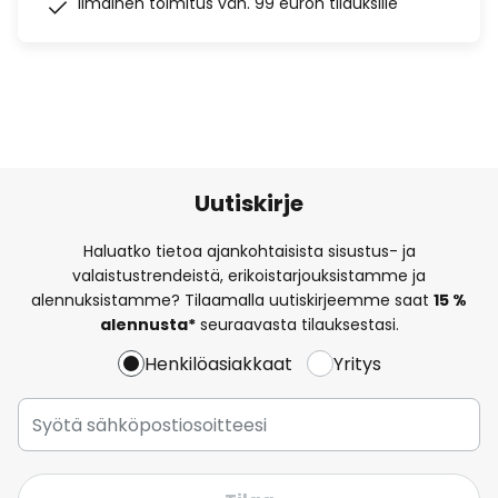
Ilmainen toimitus väh. 99 euron tilauksille
Uutiskirje
Haluatko tietoa ajankohtaisista sisustus- ja
valaistustrendeistä, erikoistarjouksistamme ja
alennuksistamme? Tilaamalla uutiskirjeemme saat
15 %
alennusta*
seuraavasta tilauksestasi.
Henkilöasiakkaat
Yritys