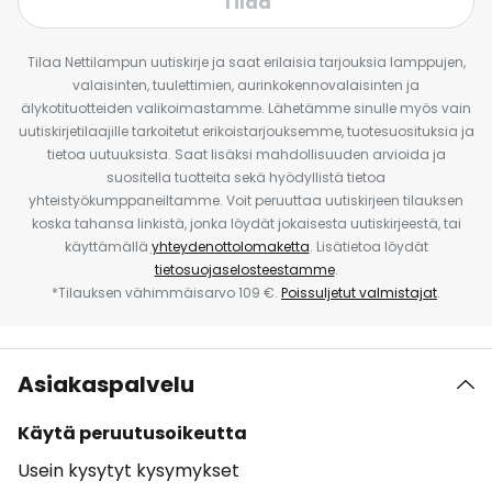
Tilaa
Tilaa Nettilampun uutiskirje ja saat erilaisia tarjouksia lamppujen,
valaisinten, tuulettimien, aurinkokennovalaisinten ja
älykotituotteiden valikoimastamme. Lähetämme sinulle myös vain
uutiskirjetilaajille tarkoitetut erikoistarjouksemme, tuotesuosituksia ja
tietoa uutuuksista. Saat lisäksi mahdollisuuden arvioida ja
suositella tuotteita sekä hyödyllistä tietoa
yhteistyökumppaneiltamme. Voit peruuttaa uutiskirjeen tilauksen
koska tahansa linkistä, jonka löydät jokaisesta uutiskirjeestä, tai
käyttämällä
yhteydenottolomaketta
. Lisätietoa löydät
tietosuojaselosteestamme
.
*Tilauksen vähimmäisarvo 109 €.
Poissuljetut valmistajat
.
Asiakaspalvelu
Käytä peruutusoikeutta
Usein kysytyt kysymykset