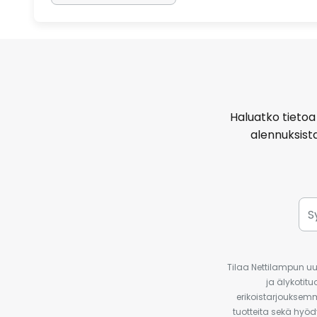
Haluatko tietoa 
alennuksist
Tilaa Nettilampun uut
ja älykotit
erikoistarjouksemm
tuotteita sekä hyöd