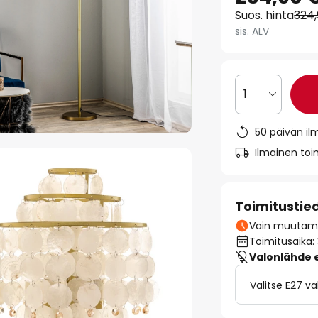
Suos. hinta
324
sis. ALV
1
50 päivän il
Ilmainen toim
Toimitustie
Vain muutamia
Toimitusaika:
Valonlähde ei
Valitse E27 v