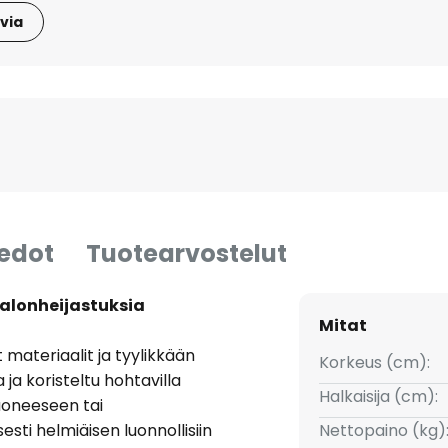
via
iedot
Tuotearvostelut
valonheijastuksia
Mitat
 materiaalit ja tyylikkään
Korkeus (cm):
ja koristeltu hohtavilla
Halkaisija (cm):
huoneeseen tai
esti helmiäisen luonnollisiin
Nettopaino (kg)