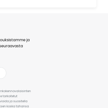
arjouksistamme ja
seuraavasta
urinkokennovalaisinten
 tarkoitetut
ioida ja suositella
auksen koska tahansa