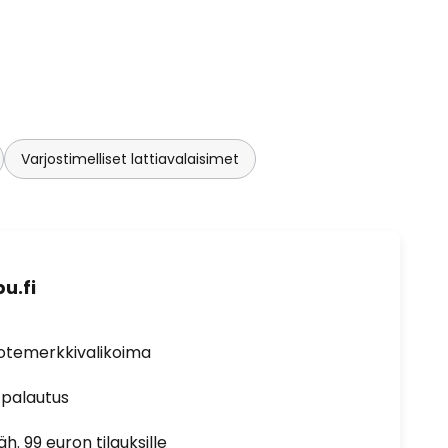
Varjostimelliset lattiavalaisimet
u.fi
uotemerkkivalikoima
 palautus
h. 99 euron tilauksille