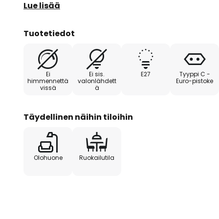
sävyihin ja luovat lämpimän, kutsuvan tunnelman.
Lue lisää
Huolellisesti suunnitellun rakenteensa ansiosta Rube
Tuotetiedot
esteettisiä etuja myös toiminnallista joustavuutta. 
ainutlaatuisella tavalla ja luovat kiehtovia valokuv
tunnelmallisen valaistuksen. Ihanteellinen kaikille, 
Ei
Ei sis.
E27
Tyyppi C -
valaistusta ja poikkeuksellista muotoilua.
himmennettä
valonlähdett
Euro-pistoke
vissä
ä
Täydellinen näihin tiloihin
Olohuone
Ruokailutila