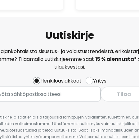
Uutiskirje
ajankohtaisista sisustus- ja valaistustrendeistä, erikoist
amme? Tilaamalla uutiskirjeemme saat
15 % alennusta*
tilauksestasi.
Henkilöasiakkaat
Yritys
Tilaa
iskirje ja saat erilaisia tarjouksia lamppujen, valaisinten, tuulettimien, a
uotteiden valikoimastamme. Lähetämme sinulle myös vain uutiskirjetilaajille
e, tuotesuosituksia ja tietoa uutuuksista. Saat lisäksi mahdollisuuden arv
yllistä tietoa yhteistyökumppaneiltamme. Voit peruuttaa uutiskirjeen til