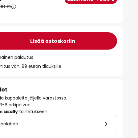
,90 €
Lisää ostoskoriin
mainen palautus
itus väh. 99 euron tilauksille
dot
 kappaleita jäljellä varastossa.
 3-6 arkipäivää
 sisälly
toimitukseen
alonlähde