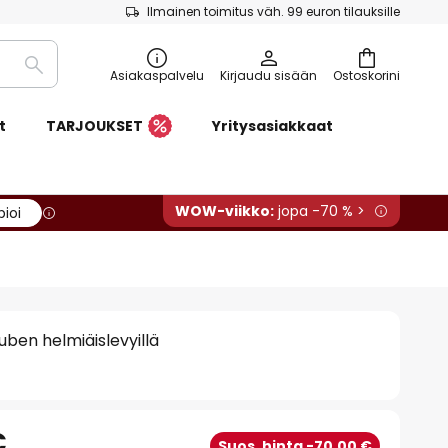
Ilmainen toimitus väh. 99 euron tilauksille
Etsi
Asiakaspalvelu
Kirjaudu sisään
Ostoskorini
t
TARJOUKSET
Yritysasiakkaat
WOW-viikko:
jopa -70 % >
pioi
Ruben helmiäislevyillä
€
Suos. hinta -70,00 €