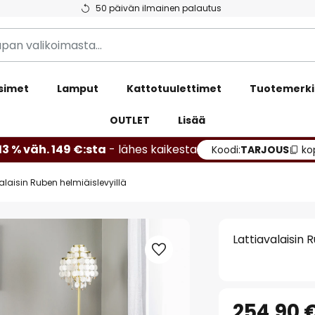
50 päivän ilmainen palautus
simet
Lamput
Kattotuulettimet
Tuotemerki
OUTLET
Lisää
13 % väh. 149 €:sta
- lähes kaikesta
Koodi:
TARJOUS
ko
alaisin Ruben helmiäislevyillä
Lattiavalaisin 
254,90 