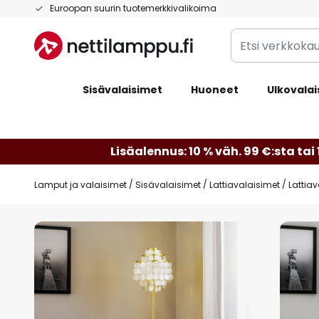
Skip
Euroopan suurin tuotemerkkivalikoima
to
Etsi
Content
verkkokaupan
valikoimasta...
Sisävalaisimet
Huoneet
Ulkovalai
Lisäalennus: 10 % väh. 99 €:sta tai 
Lamput ja valaisimet
Sisävalaisimet
Lattiavalaisimet
Lattiav
Skip
to
the
end
of
the