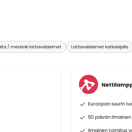
lta / messinki lattiavalaisimet
Lattiavalaisimet katkaisijalla
Nettilampp
Euroopan suurin t
50 päivän ilmainen
Ilmainen toimitus vä