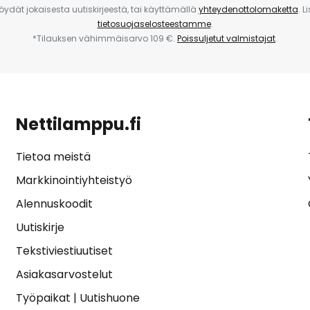
 löydät jokaisesta uutiskirjeestä, tai käyttämällä
yhteydenottolomaketta
. L
tietosuojaselosteestamme
.
*Tilauksen vähimmäisarvo 109 €.
Poissuljetut valmistajat
.
Nettilamppu.fi
Tietoa meistä
Markkinointiyhteistyö
Alennuskoodit
Uutiskirje
Tekstiviestiuutiset
Asiakasarvostelut
Työpaikat
|
Uutishuone