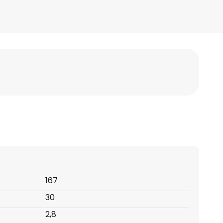
167
30
:
2,8