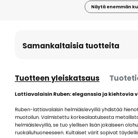
Näytä enemmän ku
Skip
to
the
beginning
Samankaltaisia tuotteita
of
the
images
gallery
Tuotteen yleiskatsaus
Tuotet
Lattiavalaisin Ruben: eleganssia ja kiehtovia 
Ruben-lattiavalaisin helmiäislevyillä yhdistää hienot
muotoilun. Valmistettu korkealaatuisesta metallista 
helmiäislevyillä, se tuo ylellisen lisän jokaiseen olo
ruokailuhuoneeseen. Kultaiset värit sopivat täydellis