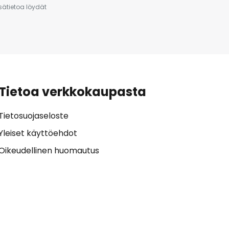
isätietoa löydät
Tietoa verkkokaupasta
Tietosuojaseloste
Yleiset käyttöehdot
Oikeudellinen huomautus