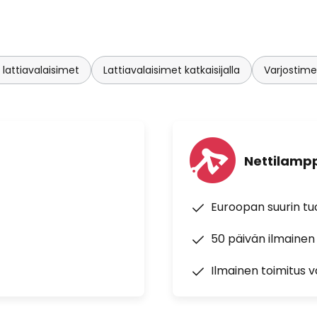
 lattiavalaisimet
Lattiavalaisimet katkaisijalla
Varjostimel
Nettilampp
Euroopan suurin t
50 päivän ilmainen
Ilmainen toimitus vä