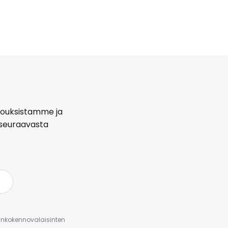
arjouksistamme ja
seuraavasta
urinkokennovalaisinten