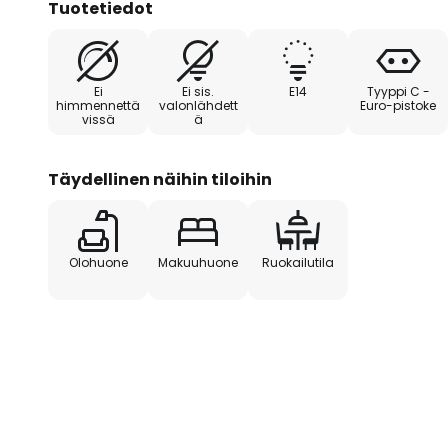
Tuotetiedot
Lattiavalaisimen Marilena erityispiirre on sen euro
laadun ja perinteen. Huolellinen valmistus Euroop
Ei
Ei sis.
E14
Tyyppi C -
eksklusiivisuutta ja pitkäikäisyyttä. Florentinalaisell
himmennettä
valonlähdett
Euro-pistoke
vissä
ä
saumattomasti klassisiin ja tyylikkäisiin sisustuskon
sisustuksen kohokohta.
Täydellinen näihin tiloihin
Olohuone
Makuuhuone
Ruokailutila