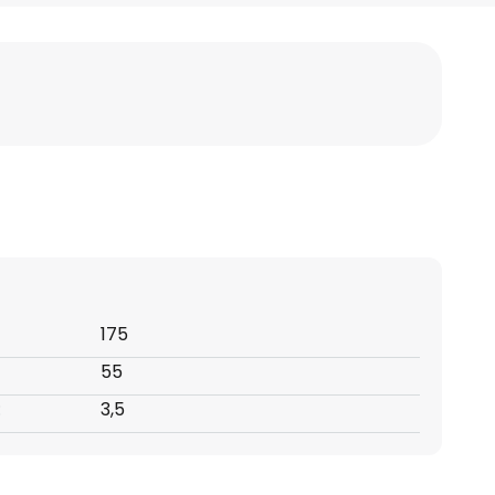
175
55
:
3,5