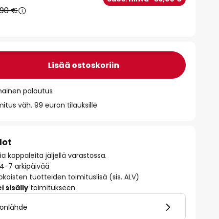
,90 €
Lisää ostoskoriin
mainen palautus
itus väh. 99 euron tilauksille
dot
 kappaleita jäljellä varastossa.
 4-7 arkipäivää
okoisten tuotteiden toimituslisä (sis. ALV)
 sisälly
toimitukseen
alonlähde