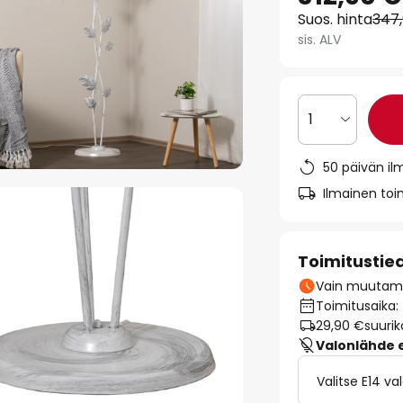
Suos. hinta
347
sis. ALV
1
50 päivän il
Ilmainen toim
Toimitustie
Vain muutamia
Toimitusaika:
29,90 €
suurik
Valonlähde ei
Valitse E14 v