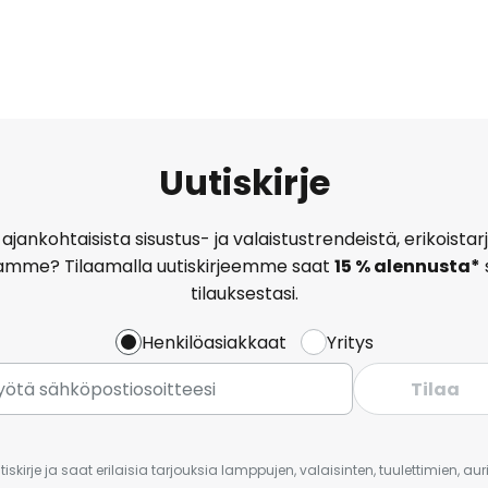
Uutiskirje
ajankohtaisista sisustus- ja valaistustrendeistä, erikoist
amme? Tilaamalla uutiskirjeemme saat
15 % alennusta*
tilauksestasi.
Henkilöasiakkaat
Yritys
Tilaa
iskirje ja saat erilaisia tarjouksia lamppujen, valaisinten, tuulettimien, a