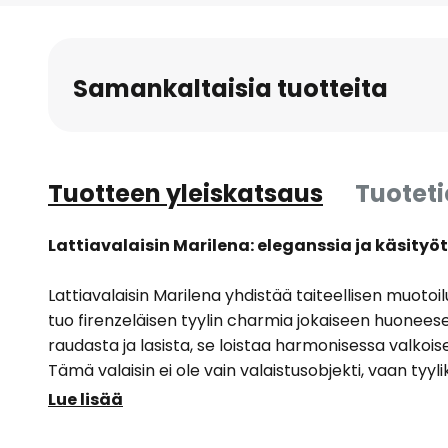
to
the
beginning
Samankaltaisia tuotteita
of
the
images
gallery
Tuotteen yleiskatsaus
Tuotet
Lattiavalaisin Marilena: eleganssia ja käsityöt
Lattiavalaisin Marilena yhdistää taiteellisen muotoi
tuo firenzeläisen tyylin charmia jokaiseen huonee
raudasta ja lasista, se loistaa harmonisessa valkoi
Tämä valaisin ei ole vain valaistusobjekti, vaan tyy
Sen 3-lamppuinen malli takaa tasaisen ja miellyttäv
Lue lisää
kodikkaan tunnelman niin olohuoneeseen, makuuh
ruokailuhuoneeseen.