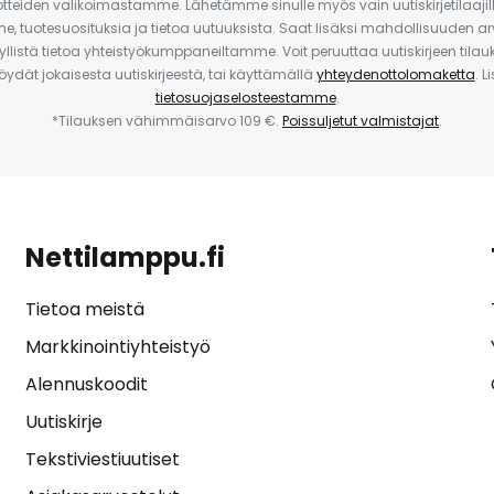
uotteiden valikoimastamme. Lähetämme sinulle myös vain uutiskirjetilaajille
e, tuotesuosituksia ja tietoa uutuuksista. Saat lisäksi mahdollisuuden arv
yllistä tietoa yhteistyökumppaneiltamme. Voit peruuttaa uutiskirjeen til
 löydät jokaisesta uutiskirjeestä, tai käyttämällä
yhteydenottolomaketta
. L
tietosuojaselosteestamme
.
*Tilauksen vähimmäisarvo 109 €.
Poissuljetut valmistajat
.
Nettilamppu.fi
Tietoa meistä
Markkinointiyhteistyö
Alennuskoodit
Uutiskirje
Tekstiviestiuutiset