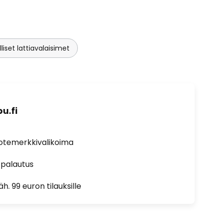
liset lattiavalaisimet
u.fi
uotemerkkivalikoima
 palautus
h. 99 euron tilauksille