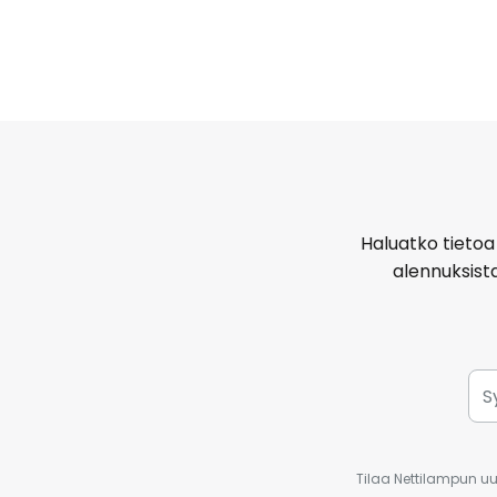
Haluatko tietoa 
alennuksist
Tilaa Nettilampun uut