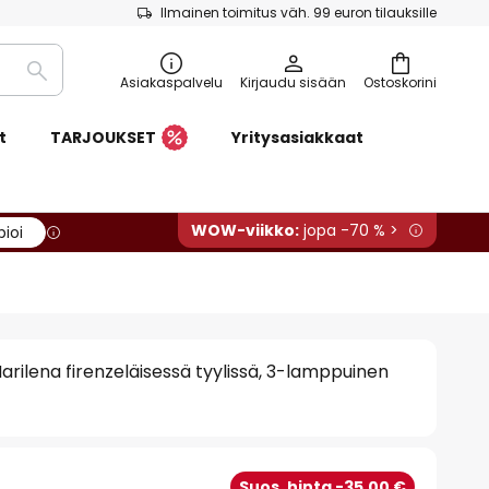
Ilmainen toimitus väh. 99 euron tilauksille
Etsi
Asiakaspalvelu
Kirjaudu sisään
Ostoskorini
t
TARJOUKSET
Yritysasiakkaat
WOW-viikko:
jopa -70 % >
pioi
Marilena firenzeläisessä tyylissä, 3-lamppuinen
Suos. hinta -35,00 €