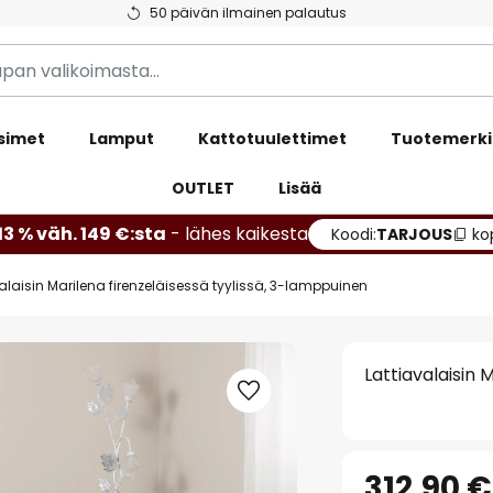
50 päivän ilmainen palautus
simet
Lamput
Kattotuulettimet
Tuotemerki
OUTLET
Lisää
13 % väh. 149 €:sta
- lähes kaikesta
Koodi:
TARJOUS
ko
alaisin Marilena firenzeläisessä tyylissä, 3-lamppuinen
Lattiavalaisin 
312,90 €