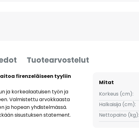
iedot
Tuotearvostelut
aitoa firenzeläiseen tyyliin
Mitat
lun ja korkealaatuisen työn ja
Korkeus (cm):
seen. Valmistettu arvokkaasta
Halkaisija (cm):
sen ja hopean yhdistelmässä.
likkään sisustuksen statement.
Nettopaino (kg)
än valonjaon, joka luo
uoneeseen kuin