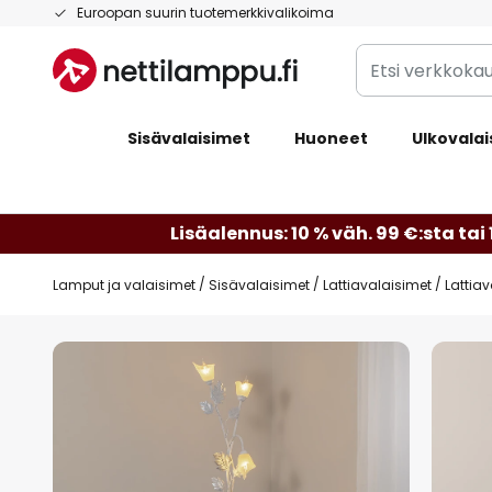
Skip
Euroopan suurin tuotemerkkivalikoima
to
Etsi
Content
verkkokaupan
valikoimasta...
Sisävalaisimet
Huoneet
Ulkovalai
Lisäalennus: 10 % väh. 99 €:sta tai 
Lamput ja valaisimet
Sisävalaisimet
Lattiavalaisimet
Lattiav
Skip
to
the
end
of
the