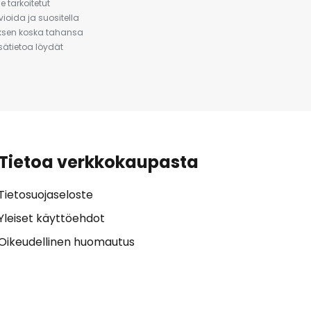
 tarkoitetut
ioida ja suositella
auksen koska tahansa
isätietoa löydät
Tietoa verkkokaupasta
Tietosuojaseloste
Yleiset käyttöehdot
Oikeudellinen huomautus