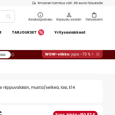
Ilmainen toimitus väh. 99 euron tilauksille
Etsi
Asiakaspalvelu
Kirjaudu sisään
Ostoskorini
t
TARJOUKSET
Yritysasiakkaat
WOW-viikko:
jopa -70 % >
pioi
riippuvalaisin, musta/selkeä, lasi, E14
€
Suos. hinta -160,63 €