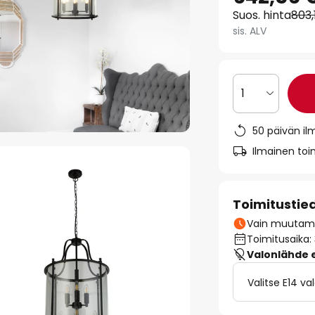
Suos. hinta
803,
sis. ALV
1
50 päivän il
Ilmainen toim
Toimitustie
Vain muutamia
Toimitusaika:
Valonlähde ei
Valitse E14 v