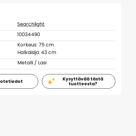
Searchlight
10034490
Korkeus: 75 cm
Halkaisija: 43 cm
Metalli / Lasi
Kysyttävää tästä
uotetiedot
tuotteesta?