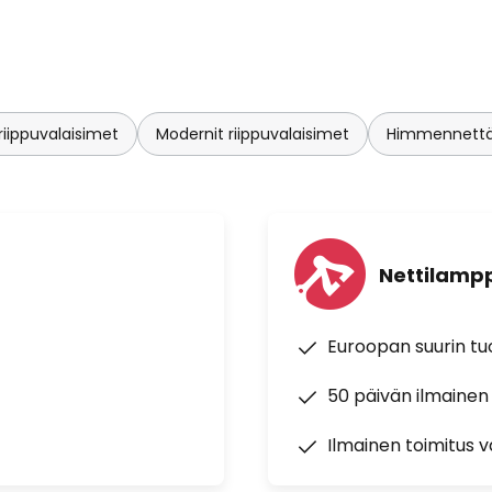
riippuvalaisimet
Modernit riippuvalaisimet
Himmennettäv
Nettilampp
Euroopan suurin t
50 päivän ilmainen
Ilmainen toimitus vä