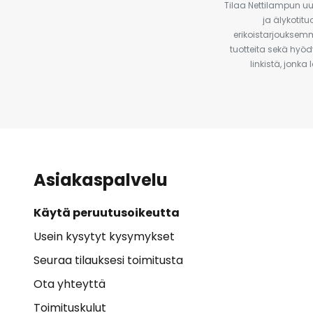
Tilaa Nettilampun uut
ja älykotit
erikoistarjouksemm
tuotteita sekä hyöd
linkistä, jonka
Asiakaspalvelu
Käytä peruutusoikeutta
Usein kysytyt kysymykset
Seuraa tilauksesi toimitusta
Ota yhteyttä
Toimituskulut