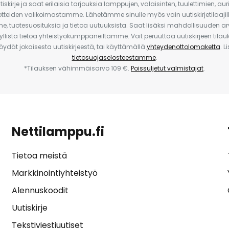
iskirje ja saat erilaisia tarjouksia lamppujen, valaisinten, tuulettimien, a
uotteiden valikoimastamme. Lähetämme sinulle myös vain uutiskirjetilaajille
e, tuotesuosituksia ja tietoa uutuuksista. Saat lisäksi mahdollisuuden arv
yllistä tietoa yhteistyökumppaneiltamme. Voit peruuttaa uutiskirjeen til
 löydät jokaisesta uutiskirjeestä, tai käyttämällä
yhteydenottolomaketta
. L
tietosuojaselosteestamme
.
*Tilauksen vähimmäisarvo 109 €.
Poissuljetut valmistajat
.
Nettilamppu.fi
Tietoa meistä
Markkinointiyhteistyö
Alennuskoodit
Uutiskirje
Tekstiviestiuutiset