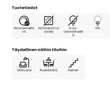
Tuotetiedot
Himmennettä
Himmennin ei
Ei sis.
E14
vä
sisälly
valonlähdett
ä
Täydellinen näihin tiloihin
Olohuone
Ruokailutila
Eteinen