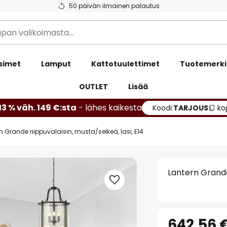
50 päivän ilmainen palautus
simet
Lamput
Kattotuulettimet
Tuotemerki
OUTLET
Lisää
13 % väh. 149 €:sta
- lähes kaikesta
Koodi:
TARJOUS
ko
n Grande riippuvalaisin, musta/selkeä, lasi, E14
Lantern Grande 
642,56 