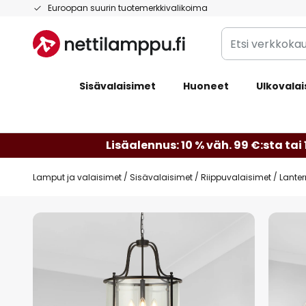
Skip
Euroopan suurin tuotemerkkivalikoima
to
Etsi
Content
verkkokaupan
valikoimasta...
Sisävalaisimet
Huoneet
Ulkovalai
Lisäalennus: 10 % väh. 99 €:sta tai 
Lamput ja valaisimet
Sisävalaisimet
Riippuvalaisimet
Lanter
Skip
to
the
end
of
the