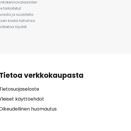
urinkokennovalaisinten
 tarkoitetut
ioida ja suositella
auksen koska tahansa
isätietoa löydät
Tietoa verkkokaupasta
Tietosuojaseloste
Yleiset käyttöehdot
Oikeudellinen huomautus