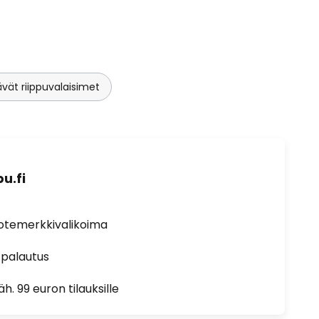
ät riippuvalaisimet
u.fi
uotemerkkivalikoima
 palautus
h. 99 euron tilauksille