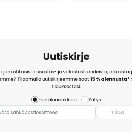
Uutiskirje
ajankohtaisista sisustus- ja valaistustrendeistä, erikoist
amme? Tilaamalla uutiskirjeemme saat
15 % alennusta*
tilauksestasi.
Henkilöasiakkaat
Yritys
Tilaa