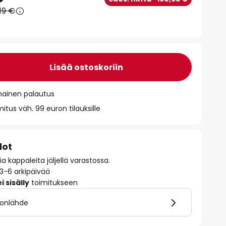
19 €
Lisää ostoskoriin
mainen palautus
itus väh. 99 euron tilauksille
dot
 kappaleita jäljellä varastossa.
 3-6 arkipäivää
 sisälly
toimitukseen
alonlähde