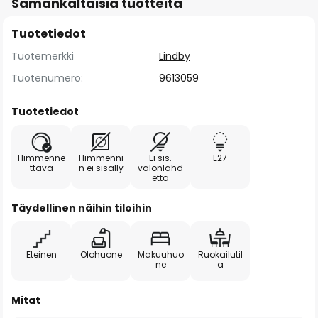
Samankaltaisia tuotteita
Tuotetiedot
Tuotemerkki
Lindby
Tuotenumero:
9613059
Tuotetiedot
Himmenne
Himmenni
Ei sis.
E27
ttävä
n ei sisälly
valonlähd
että
Täydellinen näihin tiloihin
Eteinen
Olohuone
Makuuhuo
Ruokailutil
ne
a
Mitat