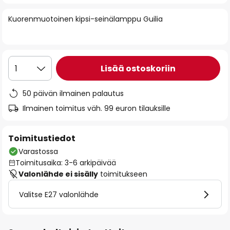
of
Kuorenmuotoinen kipsi-seinälamppu Guilia
the
images
gallery
Lisää ostoskoriin
1
50 päivän ilmainen palautus
Ilmainen toimitus väh. 99 euron tilauksille
Toimitustiedot
Varastossa
Toimitusaika: 3-6 arkipäivää
Valonlähde ei sisälly
toimitukseen
Valitse E27 valonlähde