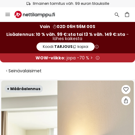
Ilmainen toimitus väh. 99 euron tilauksille
Skip
to
Content
Vain
02D 06H 56M 00S
Lisäalennus: 10 % väh. 99 €:sta tai 13 % väh. 149 €:sta
-
lähes kaikesta
Koodi:
TARJOUS
kopioi
WOW-viikko:
jopa -70 % >
Seinävalaisimet
Skip
+ Määräalennus
to
the
end
of
the
images