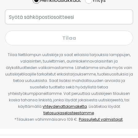
Henkilöasiakkaat
Yritys
Tilaa
Tilaa Nettilampun uutiskirje ja saat erilaisia tarjouksia lamppujen,
valaisinten, tuulettimien, aurinkokennovalaisinten ja
älykotituotteiden valikoimastamme. Lähetämme sinulle myös vain
uutiskirjetilaajille tarkoitetut erikoistarjouksemme, tuotesuosituksia ja
tietoa uutuuksista. Saat lisäksi mahdollisuuden arvioida ja
suositella tuotteita sekä hyödyllistä tietoa
yhteistyökumppaneiltamme. Voit peruuttaa uutiskirjeen tilauksen
koska tahansa linkistä, jonka löydät jokaisesta uutiskirjeestä, tai
käyttämällä
yhteydenottolomaketta
. Lisätietoa löydät
tietosuojaselosteestamme
.
*Tilauksen vähimmäisarvo 109 €.
Poissuljetut valmistajat
.