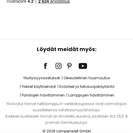
Löydät meidät myös:
Yksityisyysasetukset
Oikeudellinen huomautus
Yleiset käyttöehdot
Evästeet ja tietosuojakäytäntö
Paristojen hävittäminen
Lamppujen hävittäminen
Yliviivatut hinnat nettilamppu.fi-verkkokaupassa ovat valmistajan
suosittelemia vähittäismyyntihintoja.
Kaikkien tuotteiden hinnat on ilmoitettu euroina, sisältäen ALV 25,5 %
ja ilman toimituskuluja.
© 2026 Lampenwelt GmbH