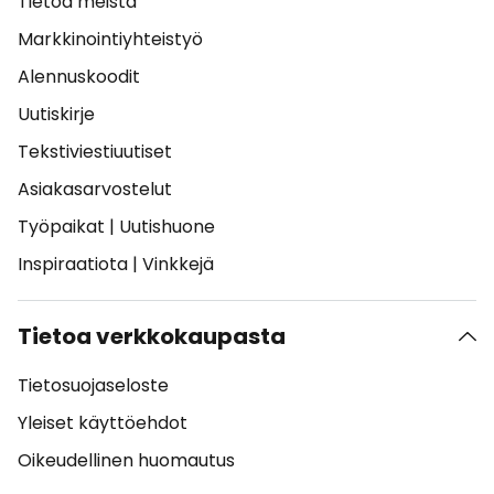
Tietoa meistä
Markkinointiyhteistyö
Alennuskoodit
Uutiskirje
Tekstiviestiuutiset
Asiakasarvostelut
Työpaikat
|
Uutishuone
Inspiraatiota
|
Vinkkejä
Tietoa verkkokaupasta
Tietosuojaseloste
Yleiset käyttöehdot
Oikeudellinen huomautus