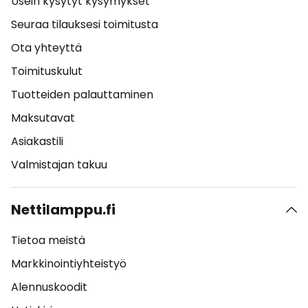
Usein kysytyt kysymykset
Seuraa tilauksesi toimitusta
Ota yhteyttä
Toimituskulut
Tuotteiden palauttaminen
Maksutavat
Asiakastili
Valmistajan takuu
Nettilamppu.fi
Tietoa meistä
Markkinointiyhteistyö
Alennuskoodit