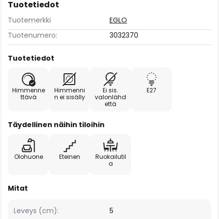
Tuotetiedot
Tuotemerkki
EGLO
Tuotenumero:
3032370
Tuotetiedot
Himmenne
Himmenni
Ei sis.
E27
ttävä
n ei sisälly
valonlähd
että
Täydellinen näihin tiloihin
Olohuone
Eteinen
Ruokailutil
a
Mitat
Leveys (cm):
5