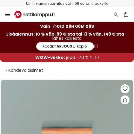
Ilmainen toimitus väh. 99 euron tilauksille
Skip
to
Content
Vain
01D 08H 08M 07S
Lisäalennus: 10 % väh. 99 €:sta tai 13 % väh. 149 €:sta
-
lähes kaikesta
Koodi:
TARJOUS
kopioi
WOW-viikko:
jopa -70 % >
Kohdevalaisimet
Skip
to
the
end
of
the
images