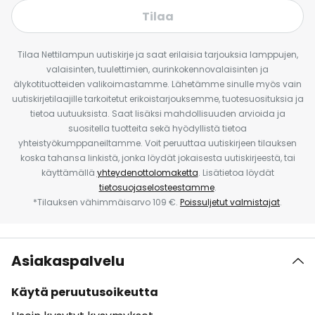
Tilaa
Tilaa Nettilampun uutiskirje ja saat erilaisia tarjouksia lamppujen,
valaisinten, tuulettimien, aurinkokennovalaisinten ja
älykotituotteiden valikoimastamme. Lähetämme sinulle myös vain
uutiskirjetilaajille tarkoitetut erikoistarjouksemme, tuotesuosituksia ja
tietoa uutuuksista. Saat lisäksi mahdollisuuden arvioida ja
suositella tuotteita sekä hyödyllistä tietoa
yhteistyökumppaneiltamme. Voit peruuttaa uutiskirjeen tilauksen
koska tahansa linkistä, jonka löydät jokaisesta uutiskirjeestä, tai
käyttämällä
yhteydenottolomaketta
. Lisätietoa löydät
tietosuojaselosteestamme
.
*Tilauksen vähimmäisarvo 109 €.
Poissuljetut valmistajat
.
Asiakaspalvelu
Käytä peruutusoikeutta