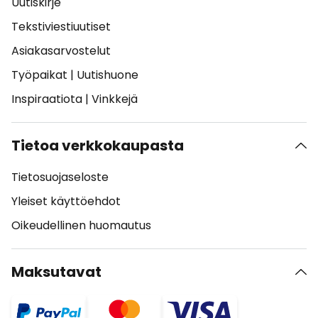
Uutiskirje
Tekstiviestiuutiset
Asiakasarvostelut
Työpaikat
|
Uutishuone
Inspiraatiota
|
Vinkkejä
Tietoa verkkokaupasta
Tietosuojaseloste
Yleiset käyttöehdot
Oikeudellinen huomautus
Maksutavat