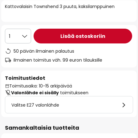
of
Kattovalaisin Townshend 3 puuta, kaksilamppuinen
the
images
gallery
Lisää ostoskoriin
1
50 päivän ilmainen palautus
Ilmainen toimitus väh. 99 euron tilauksille
Toimitustiedot
Toimitusaika: 10-15 arkipäivää
Valonlähde ei sisälly
toimitukseen
Valitse E27 valonlähde
Samankaltaisia tuotteita