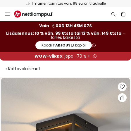
Ilmainen toimitus väh. 99 euron tilauksille
Skip
to
Content
Vain
00D 13H 48M 06S
Lisäalennus: 10 % väh. 99 €:sta tai 13 % väh. 149 €:sta
-
lähes kaikesta
Koodi:
TARJOUS
kopioi
WOW-viikko:
jopa -70 % >
Kattovalaisimet
Skip
to
the
end
of
the
images