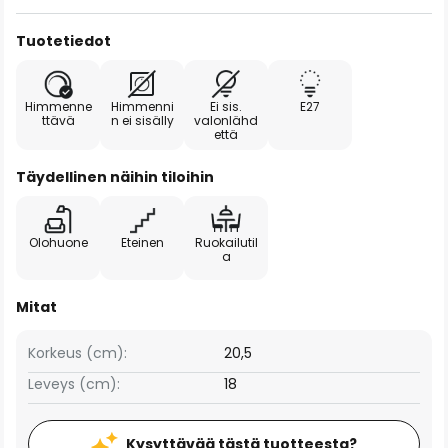
Tuotetiedot
Himmenne
Himmenni
Ei sis.
E27
ttävä
n ei sisälly
valonlähd
että
Täydellinen näihin tiloihin
Olohuone
Eteinen
Ruokailutil
a
Mitat
Korkeus (cm):
20,5
Leveys (cm):
18
Kysyttävää tästä tuotteesta?