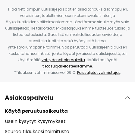
Tilaa Nettilampun uutiskirje ja saat erilaisia tarjouksia lamppujen,
valaisinten, tuulettimien, aurinkokennovalaisinten ja
älykotituotteiden valikoimastamme. Lähetämme sinulle myös vain
uutiskirjetilaajille tarkoitetut erikoistarjouksemme, tuotesuosituksia ja
tietoa uutuuksista. Saat lisäksi mahdollisuuden arvioida ja
suositella tuotteita sekä hyödyllistä tietoa
yhteistyökumppaneiltamme. Voit peruuttaa uutiskirjeen tilauksen
koska tahansa linkistä, jonka löydät jokaisesta uutiskirjeestä, tai
käyttämällä
yhteydenottolomaketta
. Lisätietoa löydät
tietosuojaselosteestamme
.
*Tilauksen vähimmäisarvo 109 €.
Poissuljetut valmistajat
.
Asiakaspalvelu
Käytä peruutusoikeutta
Usein kysytyt kysymykset
Seuraa tilauksesi toimitusta