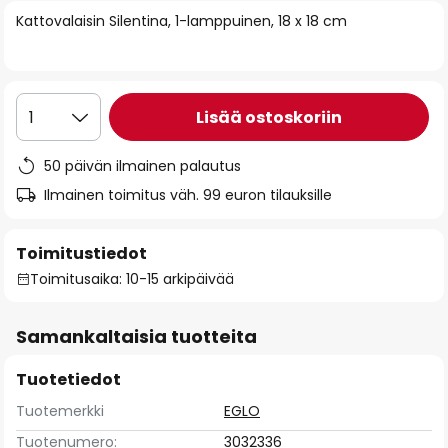
of
Kattovalaisin Silentina, 1-lamppuinen, 18 x 18 cm
the
images
gallery
Lisää ostoskoriin
1
50 päivän ilmainen palautus
Ilmainen toimitus väh. 99 euron tilauksille
Toimitustiedot
Toimitusaika: 10-15 arkipäivää
Samankaltaisia tuotteita
Tuotetiedot
Tuotemerkki
EGLO
Tuotenumero:
3032336