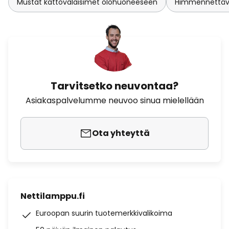
Mustat kattovalaisimet olohuoneeseen
Himmennettävä
Tarvitsetko neuvontaa?
Asiakaspalvelumme neuvoo sinua mielellään
Ota yhteyttä
Nettilamppu.fi
Euroopan suurin tuotemerkkivalikoima