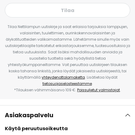
Tilaa
Tilaa Nettilampun uutiskirje ja saat erilaisia tarjouksia lamppujen,
valaisinten, tuulettimien, aurinkokennovalaisinten ja
älykotituotteiden valikoimastamme. Lähetämme sinulle myös vain
uutiskirjetilaajille tarkoitetut erikoistarjouksemme, tuotesuosituksia ja
tietoa uutuuksista. Saat lisäksi mahdollisuuden arvioida ja
suositella tuotteita sekä hyödyllistä tietoa
yhteistyökumppaneiltamme. Voit peruuttaa uutiskirjeen tilauksen
koska tahansa linkistä, jonka löydät jokaisesta uutiskirjeestä, tai
käyttämällä
yhteydenottolomaketta
. Lisätietoa löydät
tietosuojaselosteestamme
.
*Tilauksen vähimmäisarvo 109 €.
Poissuljetut valmistajat
.
Asiakaspalvelu
Käytä peruutusoikeutta