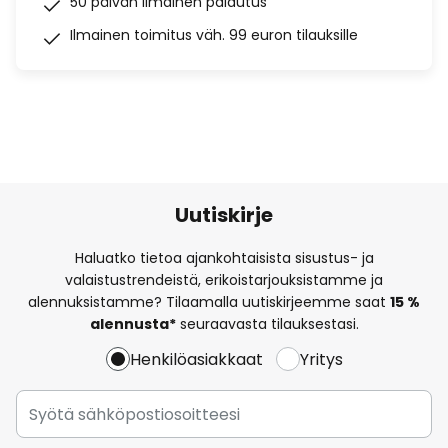
50 päivän ilmainen palautus
Ilmainen toimitus väh. 99 euron tilauksille
Uutiskirje
Haluatko tietoa ajankohtaisista sisustus- ja
valaistustrendeistä, erikoistarjouksistamme ja
alennuksistamme? Tilaamalla uutiskirjeemme saat
15 %
alennusta*
seuraavasta tilauksestasi.
Henkilöasiakkaat
Yritys