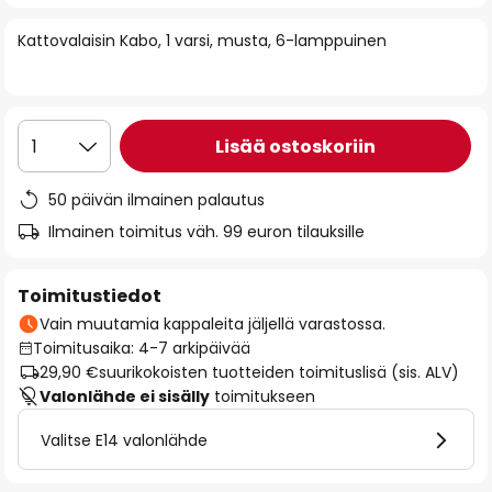
of
Kattovalaisin Kabo, 1 varsi, musta, 6-lamppuinen
the
images
gallery
Lisää ostoskoriin
1
50 päivän ilmainen palautus
Ilmainen toimitus väh. 99 euron tilauksille
Toimitustiedot
Vain muutamia kappaleita jäljellä varastossa.
Toimitusaika: 4-7 arkipäivää
29,90 €
suurikokoisten tuotteiden toimituslisä (sis. ALV)
Valonlähde ei sisälly
toimitukseen
Valitse E14 valonlähde