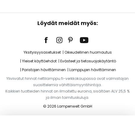
Löydät meidät myös:
Yksityisyysasetukset
Oikeudellinen huomautus
Yleiset käyttöehdot
Evästeet ja tietosuojakäytäntö
Paristojen hävittäminen
Lamppujen hävittäminen
Yliviivatut hinnat nettilamppu.fi-verkkokaupassa ovat valmistajan
suosittelemia vähittäismyyntihintoja.
Kaikkien tuotteiden hinnat on ilmoitettu euroina, sisältäen ALV 25,5 %
ja ilman toimituskuluja.
© 2026 Lampenwelt GmbH
Lisää ostoskoriin