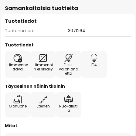
Samankaltaisia tuotteita
Tuotetiedot
Tuotenumero:
3071264
Tuotetiedot
Himmenne
Himmenni
Ei sis.
E14
ttävä
n ei sisälly
valonlähd
että
Täydellinen näihin tiloihin
Olohuone
Eteinen
Ruokailutil
a
Mitat