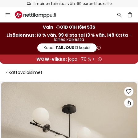
Ilmainen toimitus väh. 99 euron tilauksille
Skip
to
Content
Vain
01D 01H 16M 52S
Lisäalennus: 10 % väh. 99 €:sta tai 13 % väh. 149 €:sta
-
lähes kaikesta
Koodi:
TARJOUS
kopioi
WOW-viikko:
jopa -70 % >
Kattovalaisimet
Skip
to
the
end
of
the
images