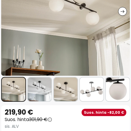
gallery
Skip
219,90 €
Suos. hinta -82,00 €
to
Suos. hinta
301,90 €
the
sis. ALV
beginning