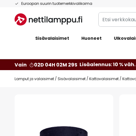
Skip
Euroopan suurin tuotemerkkivalikoima
to
Etsi
Content
verkkokaupan
valikoimasta...
Sisävalaisimet
Huoneet
Ulkovalai
Lisäalennus: 10 % väh. 
Vain
02D 04H 02M 28S
Lamput ja valaisimet
Sisävalaisimet
Kattovalaisimet
Kattov
Skip
to
the
end
of
the