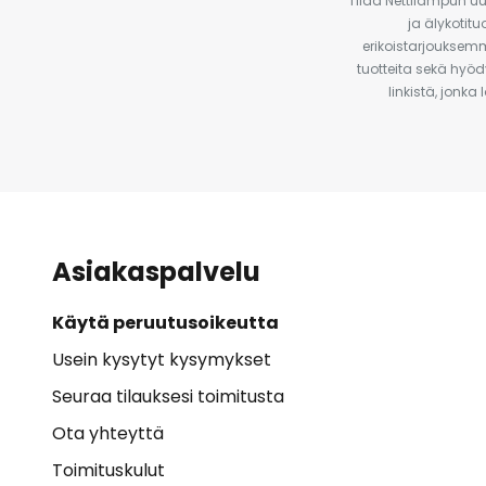
Tilaa Nettilampun uut
ja älykotit
erikoistarjouksemm
tuotteita sekä hyöd
linkistä, jonka
Asiakaspalvelu
Käytä peruutusoikeutta
Usein kysytyt kysymykset
Seuraa tilauksesi toimitusta
Ota yhteyttä
Toimituskulut