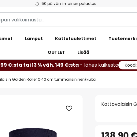
50 päivän ilmainen palautus
simet
Lamput
Kattotuulettimet
Tuotemerki
OUTLET
Lisää
99 €:sta tai 13 % väh. 149 €:sta
- lähes kaikesta
Koodi
alaisin Golden Roller Ø 40 cm tummansininen/kulta
Kattovalaisin 
138,90 