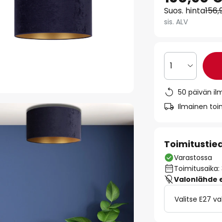
Suos. hinta
156,
sis. ALV
1
50 päivän il
Ilmainen toim
Toimitustie
Varastossa
Toimitusaika:
Valonlähde ei
Valitse E27 v