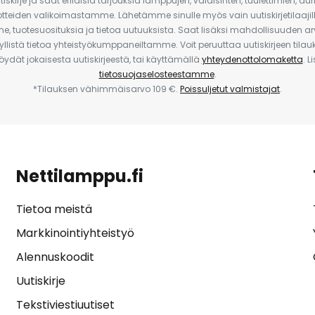
iskirje ja saat erilaisia tarjouksia lamppujen, valaisinten, tuulettimien, a
uotteiden valikoimastamme. Lähetämme sinulle myös vain uutiskirjetilaajille
e, tuotesuosituksia ja tietoa uutuuksista. Saat lisäksi mahdollisuuden arv
yllistä tietoa yhteistyökumppaneiltamme. Voit peruuttaa uutiskirjeen til
 löydät jokaisesta uutiskirjeestä, tai käyttämällä
yhteydenottolomaketta
. L
tietosuojaselosteestamme
.
*Tilauksen vähimmäisarvo 109 €.
Poissuljetut valmistajat
.
Nettilamppu.fi
Tietoa meistä
Markkinointiyhteistyö
Alennuskoodit
Uutiskirje
Tekstiviestiuutiset