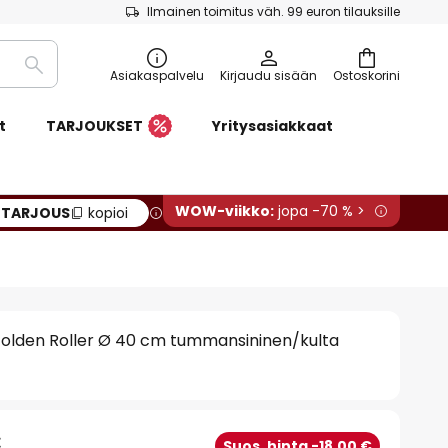
Ilmainen toimitus väh. 99 euron tilauksille
Etsi
Asiakaspalvelu
Kirjaudu sisään
Ostoskorini
t
TARJOUKSET
Yritysasiakkaat
WOW-viikko:
jopa -70 % >
:
TARJOUS
kopioi
Golden Roller Ø 40 cm tummansininen/kulta
€
Suos. hinta -18,00 €