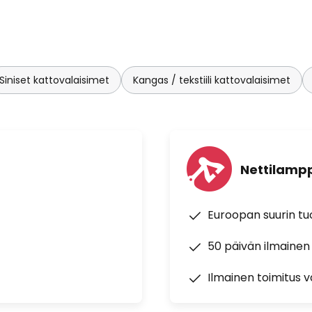
Siniset kattovalaisimet
Kangas / tekstiili kattovalaisimet
Nettilampp
Euroopan suurin t
50 päivän ilmainen
Ilmainen toimitus vä