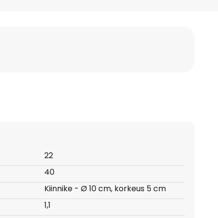
22
40
Kiinnike - Ø 10 cm, korkeus 5 cm
:
1,1