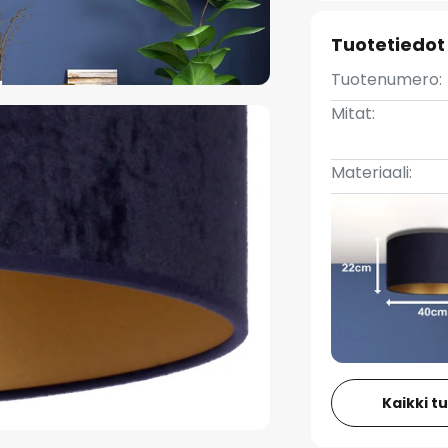
Tuotetiedot
Tuotenumero:
Mitat:
Materiaali:
Kaikki t