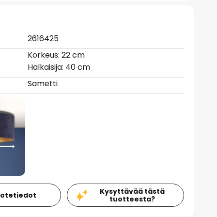
2616425
Korkeus: 22 cm
Halkaisija: 40 cm
Sametti
Kysyttävää tästä
uotetiedot
tuotteesta?