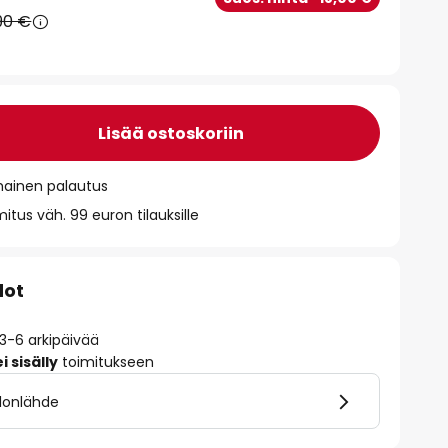
90 €
Lisää ostoskoriin
mainen palautus
itus väh. 99 euron tilauksille
dot
 3-6 arkipäivää
 sisälly
toimitukseen
alonlähde