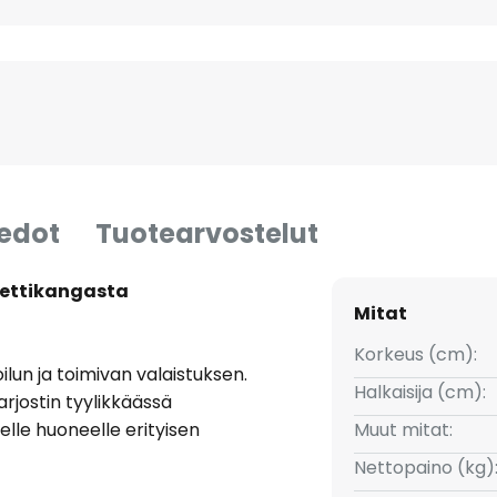
iedot
Tuotearvostelut
amettikangasta
Mitat
Korkeus (cm):
ilun ja toimivan valaistuksen.
Halkaisija (cm):
rjostin tyylikkäässä
elle huoneelle erityisen
Muut mitat:
uhuone tai ruokailutila – tämä
Nettopaino (kg)
uvan ilmapiirin.