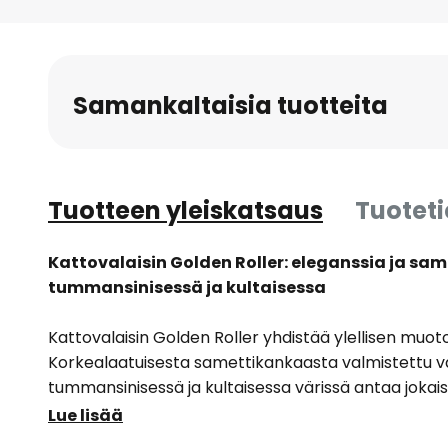
to
the
beginning
of
Samankaltaisia tuotteita
the
images
gallery
Tuotteen yleiskatsaus
Tuotet
Kattovalaisin Golden Roller: eleganssia ja s
tummansinisessä ja kultaisessa
Kattovalaisin Golden Roller yhdistää ylellisen muoto
Korkealaatuisesta samettikankaasta valmistettu va
tummansinisessä ja kultaisessa värissä antaa jokais
tunnelman. Olipa kyseessä olohuone, eteinen, maku
Lue lisää
valaisin luo tyylikkäitä korostuksia ja lämpimän, kuts