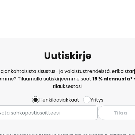
Uutiskirje
ajankohtaisista sisustus- ja valaistustrendeistä, erikoist
amme? Tilaamalla uutiskirjeemme saat
15 % alennusta*
tilauksestasi.
Henkilöasiakkaat
Yritys
Tilaa