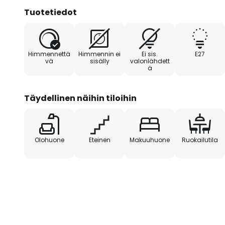
Tuotetiedot
Kattovalaisimen Golden Roller toinen kohokohta 
valoa ulkoisella himmenninllä, mikä mahdollistaa 
säätämisen. Euroopassa valmistettu tuote edustaa 
Himmennettä
Himmennin ei
Ei sis.
E27
Esteettisen ulkonäön ja käytännöllisten toimintoje
vä
sisälly
valonlähdett
ä
kattovalaisimesta Golden Roller ihanteellisen valinna
Täydellinen näihin tiloihin
Olohuone
Eteinen
Makuuhuone
Ruokailutila