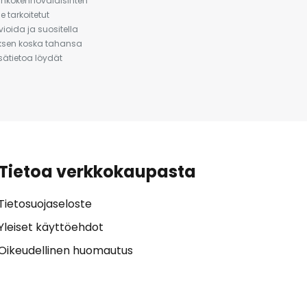
urinkokennovalaisinten
 tarkoitetut
ioida ja suositella
auksen koska tahansa
isätietoa löydät
Tietoa verkkokaupasta
Tietosuojaseloste
Yleiset käyttöehdot
Oikeudellinen huomautus