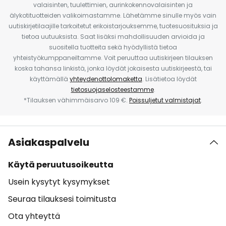
valaisinten, tuulettimien, aurinkokennovalaisinten ja
älykotituotteiden valikoimastamme. Lähetämme sinulle myös vain
uutiskirjetilaajille tarkoitetut erikoistarjouksemme, tuotesuosituksia ja
tietoa uutuuksista. Saat lisäksi mahdollisuuden arvioida ja
suositella tuotteita sekä hyödyllistä tietoa
yhteistyökumppaneiltamme. Voit peruuttaa uutiskirjeen tilauksen
koska tahansa linkistä, jonka löydät jokaisesta uutiskirjeestä, tai
käyttämällä
yhteydenottolomaketta
. Lisätietoa löydät
tietosuojaselosteestamme
.
*Tilauksen vähimmäisarvo 109 €.
Poissuljetut valmistajat
.
Asiakaspalvelu
Käytä peruutusoikeutta
Usein kysytyt kysymykset
Seuraa tilauksesi toimitusta
Ota yhteyttä