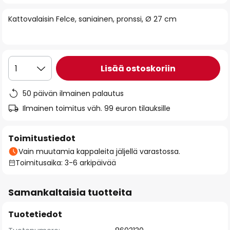
of
Kattovalaisin Felce, saniainen, pronssi, Ø 27 cm
the
images
gallery
Lisää ostoskoriin
1
50 päivän ilmainen palautus
Ilmainen toimitus väh. 99 euron tilauksille
Toimitustiedot
Vain muutamia kappaleita jäljellä varastossa.
Toimitusaika: 3-6 arkipäivää
Samankaltaisia tuotteita
Tuotetiedot