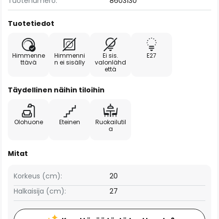
Tuotenumero:
8603130
Tuotetiedot
Himmenne
Himmenni
Ei sis.
E27
ttävä
n ei sisälly
valonlähd
että
Täydellinen näihin tiloihin
Olohuone
Eteinen
Ruokailutil
a
Mitat
Korkeus (cm):
20
Halkaisija (cm):
27