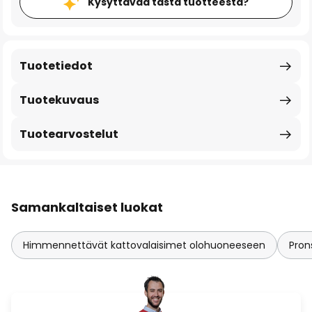
Kysyttävää tästä tuotteesta?
Tuotetiedot
Tuotekuvaus
Tuotearvostelut
Samankaltaiset luokat
Himmennettävät kattovalaisimet olohuoneeseen
Pron