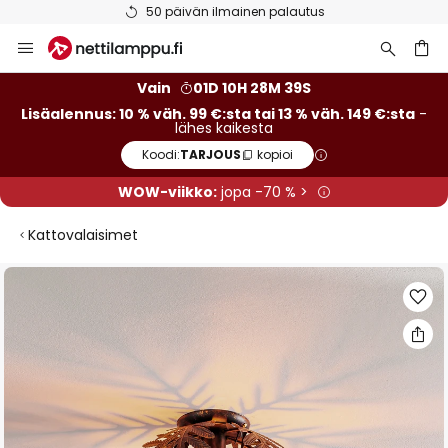
50 päivän ilmainen palautus
Skip
to
Content
Vain
01D 10H 28M 39S
Lisäalennus: 10 % väh. 99 €:sta tai 13 % väh. 149 €:sta
-
lähes kaikesta
Koodi:
TARJOUS
kopioi
WOW-viikko:
jopa -70 % >
Kattovalaisimet
Skip
to
the
end
of
the
images