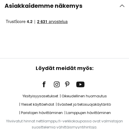
Asiakkaidemme näkemys
Löydät meidät myös:
Yksityisyysasetukset
Oikeudellinen huomautus
Yleiset käyttöehdot
Evästeet ja tietosuojakäytäntö
Paristojen hävittäminen
Lamppujen hävittäminen
Yliviivatut hinnat nettilamppu.fi-verkkokaupassa ovat valmistajan
suosittelemia vähittäismyyntihintoja.