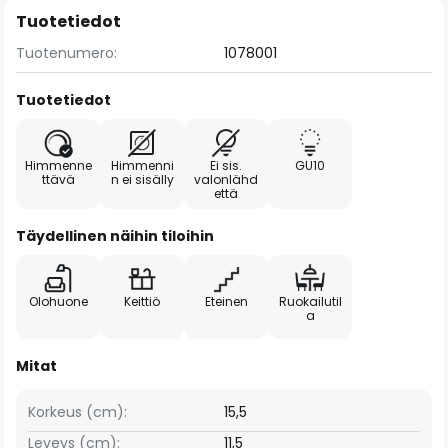
Tuotetiedot
Tuotenumero:
1078001
Tuotetiedot
Himmenne
Himmenni
Ei sis.
GU10
ttävä
n ei sisälly
valonlähd
että
Täydellinen näihin tiloihin
Olohuone
Keittiö
Eteinen
Ruokailutil
a
Mitat
Korkeus (cm):
15,5
Leveys (cm):
11,5