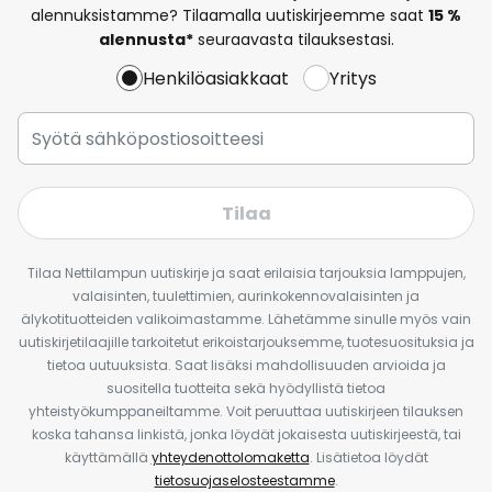
alennuksistamme? Tilaamalla uutiskirjeemme saat
15 %
alennusta*
seuraavasta tilauksestasi.
Henkilöasiakkaat
Yritys
Tilaa
Tilaa Nettilampun uutiskirje ja saat erilaisia tarjouksia lamppujen,
valaisinten, tuulettimien, aurinkokennovalaisinten ja
älykotituotteiden valikoimastamme. Lähetämme sinulle myös vain
uutiskirjetilaajille tarkoitetut erikoistarjouksemme, tuotesuosituksia ja
tietoa uutuuksista. Saat lisäksi mahdollisuuden arvioida ja
suositella tuotteita sekä hyödyllistä tietoa
yhteistyökumppaneiltamme. Voit peruuttaa uutiskirjeen tilauksen
koska tahansa linkistä, jonka löydät jokaisesta uutiskirjeestä, tai
käyttämällä
yhteydenottolomaketta
. Lisätietoa löydät
tietosuojaselosteestamme
.