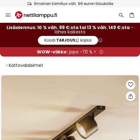
Ilmainen toimitus väh. 99 euron tilauksille
Skip
to
Content
Lisäalennus: 10 % väh. 99 €:sta tai 13 % väh. 149 €:sta
-
lähes kaikesta
Koodi:
TARJOUS
kopioi
WOW-viikko:
jopa -70 % >
Kattovalaisimet
Skip
to
the
end
of
the
images
gallery