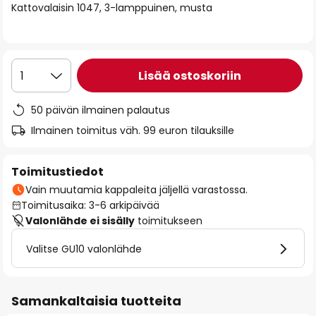
Kattovalaisin 1047, 3-lamppuinen, musta
the
images
gallery
Lisää ostoskoriin
1
50 päivän ilmainen palautus
Ilmainen toimitus väh. 99 euron tilauksille
Toimitustiedot
Vain muutamia kappaleita jäljellä varastossa.
Toimitusaika: 3-6 arkipäivää
Valonlähde ei sisälly
toimitukseen
Valitse GU10 valonlähde
Samankaltaisia tuotteita