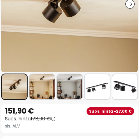
Skip
151,90 €
Suos. hinta -27,00 €
to
Suos. hinta
178,90 €
the
sis. ALV
beginning
of