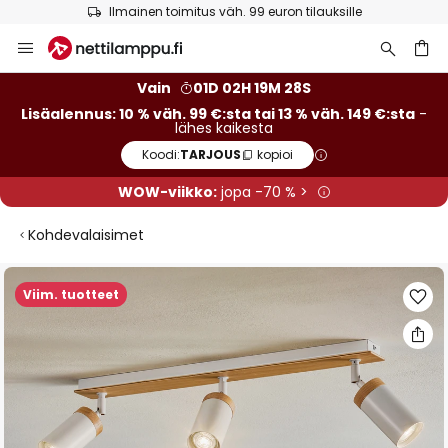
Ilmainen toimitus väh. 99 euron tilauksille
Skip
to
Content
Vain
01D 02H 19M 27S
Lisäalennus: 10 % väh. 99 €:sta tai 13 % väh. 149 €:sta
-
lähes kaikesta
Koodi:
TARJOUS
kopioi
WOW-viikko:
jopa -70 % >
Kohdevalaisimet
Skip
Viim. tuotteet
to
the
end
of
the
images