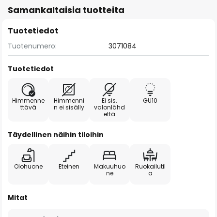
Samankaltaisia tuotteita
Tuotetiedot
Tuotenumero:
3071084
Tuotetiedot
Himmenne
Himmenni
Ei sis.
GU10
ttävä
n ei sisälly
valonlähd
että
Täydellinen näihin tiloihin
Olohuone
Eteinen
Makuuhuo
Ruokailutil
ne
a
Mitat