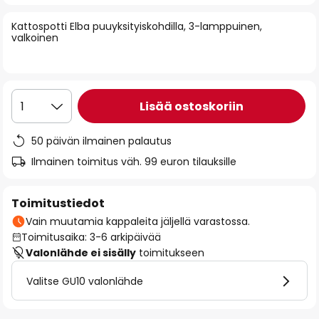
of
Kattospotti Elba puuyksityiskohdilla, 3-lamppuinen,
the
valkoinen
images
gallery
Lisää ostoskoriin
1
50 päivän ilmainen palautus
Ilmainen toimitus väh. 99 euron tilauksille
Toimitustiedot
Vain muutamia kappaleita jäljellä varastossa.
Toimitusaika: 3-6 arkipäivää
Valonlähde ei sisälly
toimitukseen
Valitse GU10 valonlähde