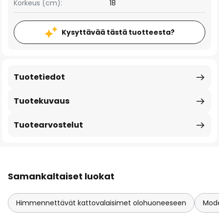
Korkeus (cm):
18
Kysyttävää tästä tuotteesta?
Tuotetiedot
Tuotekuvaus
Tuotearvostelut
Samankaltaiset luokat
Himmennettävät kattovalaisimet olohuoneeseen
Mode