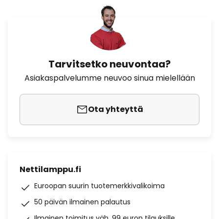
Tarvitsetko neuvontaa?
Asiakaspalvelumme neuvoo sinua mielellään
Ota yhteyttä
Nettilamppu.fi
Euroopan suurin tuotemerkkivalikoima
50 päivän ilmainen palautus
Ilmainen toimitus väh. 99 euron tilauksille