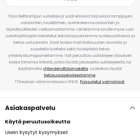
Tilaa Nettilampun uutiskirje ja saat erilaisia tarjouksia lamppujen,
valaisinten, tuulettimien, aurinkokennovalaisinten ja
älykotituotteiden valikoimastamme. Lähetämme sinulle myös vain
uutiskirjetilaajille tarkoitetut erikoistarjouksemme, tuotesuosituksia ja
tietoa uutuuksista. Saat lisäksi mahdollisuuden arvioida ja
suositella tuotteita sekä hyödyllistä tietoa
yhteistyökumppaneiltamme. Voit peruuttaa uutiskirjeen tilauksen
koska tahansa linkistä, jonka löydät jokaisesta uutiskirjeestä, tai
käyttämällä
yhteydenottolomaketta
. Lisätietoa löydät
tietosuojaselosteestamme
.
*Tilauksen vähimmäisarvo 109 €.
Poissuljetut valmistajat
.
Asiakaspalvelu
Käytä peruutusoikeutta
Usein kysytyt kysymykset