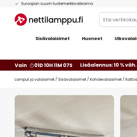
Skip
Euroopan suurin tuotemerkkivalikoima
to
Etsi
Content
verkkokaupan
valikoimasta...
Sisävalaisimet
Huoneet
Ulkovalai
Lisäalennus: 10 % väh. 
Vain
01D 10H 11M 06S
Lamput ja valaisimet
Sisävalaisimet
Kohdevalaisimet
Katto
Skip
to
the
end
of
the