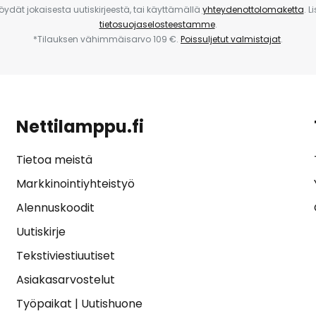
 löydät jokaisesta uutiskirjeestä, tai käyttämällä
yhteydenottolomaketta
. L
tietosuojaselosteestamme
.
*Tilauksen vähimmäisarvo 109 €.
Poissuljetut valmistajat
.
Nettilamppu.fi
Tietoa meistä
Markkinointiyhteistyö
Alennuskoodit
Uutiskirje
Tekstiviestiuutiset
Asiakasarvostelut
Työpaikat
|
Uutishuone