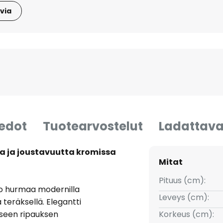
via
iedot
Tuotearvostelut
Ladattava
ia ja joustavuutta kromissa
Mitat
Pituus (cm):
o hurmaa modernilla
Leveys (cm):
 teräksellä. Elegantti
eseen ripauksen
Korkeus (cm):