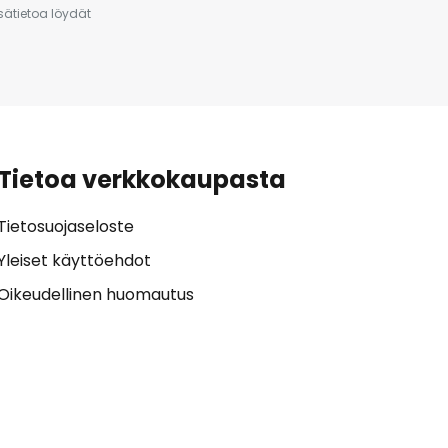
isätietoa löydät
Tietoa verkkokaupasta
Tietosuojaseloste
Yleiset käyttöehdot
Oikeudellinen huomautus