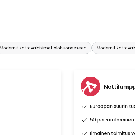
Modernit kattovalaisimet olohuoneeseen
Modernit kattova
Nettilampp
Euroopan suurin t
50 päivän ilmainen
Ilmainen toimitus vä