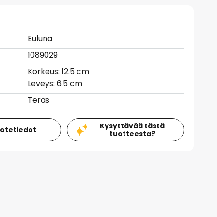
Euluna
1089029
Korkeus: 12.5 cm
Leveys: 6.5 cm
Teräs
Kysyttävää tästä
uotetiedot
tuotteesta?