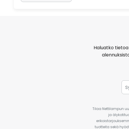
Haluatko tietoa 
alennuksist
Tilaa Nettilampun uut
ja älykotit
erikoistarjouksemm
tuotteita sekä hyöd