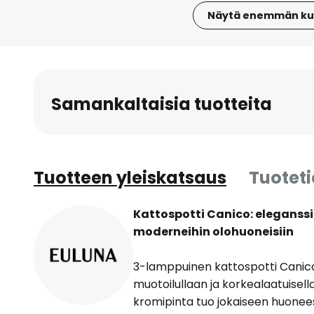
Näytä enemmän ku
Skip
to
the
beginning
Samankaltaisia tuotteita
of
the
images
gallery
Tuotteen yleiskatsaus
Tuotet
Kattospotti Canico: eleganss
moderneihin olohuoneisiin
3-lamppuinen kattospotti Canic
muotoilullaan ja korkealaatuisella
kromipinta tuo jokaiseen huone