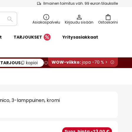
Ilmainen toimitus väh. 99 euron tilauksille
Etsi
Asiakaspalvelu
Kirjaudu sisään
Ostoskorini
t
TARJOUKSET
Yritysasiakkaat
WOW-viikko:
jopa -70 % >
:
TARJOUS
kopioi
nico, 3-lamppuinen, kromi
€
Suos. hinta -23,00 €