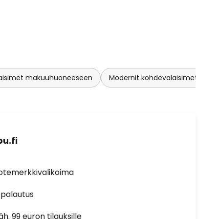
laisimet makuuhuoneeseen
Modernit kohdevalaisimet katto
u.fi
uotemerkkivalikoima
 palautus
h. 99 euron tilauksille