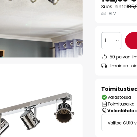
Suos. hinta
185,
sis. ALV
1
50 päivän il
Ilmainen toim
Toimitustie
Varastossa
Toimitusaika:
Valonlähde ei
Valitse GU10 