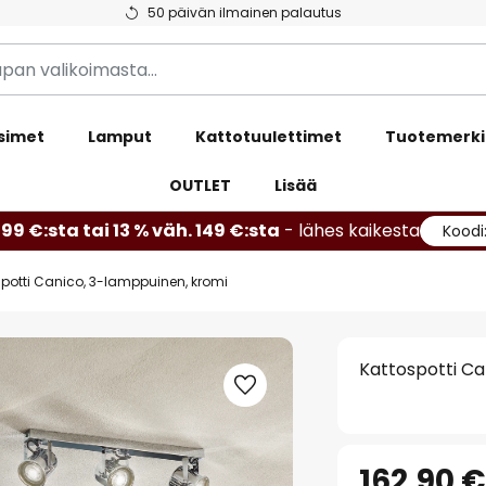
50 päivän ilmainen palautus
simet
Lamput
Kattotuulettimet
Tuotemerki
OUTLET
Lisää
99 €:sta tai 13 % väh. 149 €:sta
- lähes kaikesta
Koodi
spotti Canico, 3-lamppuinen, kromi
Kattospotti Ca
162,90 