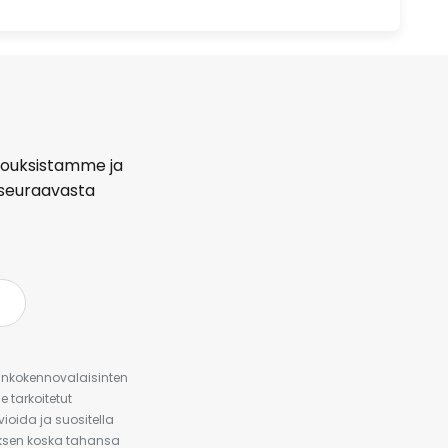
arjouksistamme ja
seuraavasta
urinkokennovalaisinten
 tarkoitetut
ioida ja suositella
auksen koska tahansa