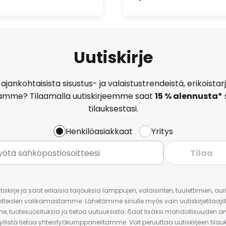
Uutiskirje
ajankohtaisista sisustus- ja valaistustrendeistä, erikoist
amme? Tilaamalla uutiskirjeemme saat
15 % alennusta*
tilauksestasi.
Henkilöasiakkaat
Yritys
Tilaa
iskirje ja saat erilaisia tarjouksia lamppujen, valaisinten, tuulettimien, a
uotteiden valikoimastamme. Lähetämme sinulle myös vain uutiskirjetilaajille
e, tuotesuosituksia ja tietoa uutuuksista. Saat lisäksi mahdollisuuden arv
yllistä tietoa yhteistyökumppaneiltamme. Voit peruuttaa uutiskirjeen til