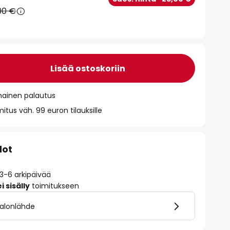
90 €
Lisää ostoskoriin
mainen palautus
itus väh. 99 euron tilauksille
dot
 3-6 arkipäivää
 sisälly
toimitukseen
valonlähde