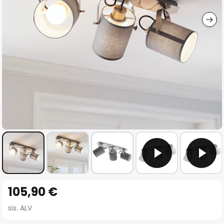
gallery
Skip
105,90 €
to
the
sis. ALV
beginning