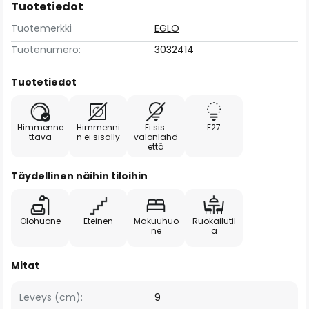
Tuotetiedot
Tuotemerkki
EGLO
Tuotenumero:
3032414
Tuotetiedot
Himmenne
Himmenni
Ei sis.
E27
ttävä
n ei sisälly
valonlähd
että
Täydellinen näihin tiloihin
Olohuone
Eteinen
Makuuhuo
Ruokailutil
ne
a
Mitat
Leveys (cm):
9