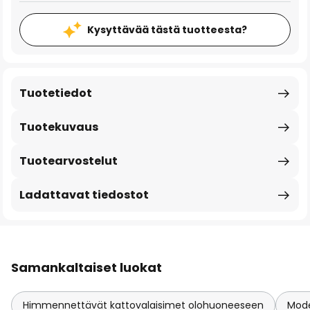
Kysyttävää tästä tuotteesta?
Tuotetiedot
Tuotekuvaus
Tuotearvostelut
Ladattavat tiedostot
Samankaltaiset luokat
Himmennettävät kattovalaisimet olohuoneeseen
Mode