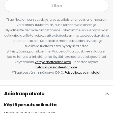
Tilaa
Tilaa Nettilampun uutiskirje ja saat erilaisia tarjouksia lamppujen,
valaisinten, tuulettimien, aurinkokennovalaisinten ja
älykotituotteiden valikoimastamme. Lähetämme sinulle myös vain
uutiskirjetilaajille tarkoitetut erikoistarjouksemme, tuotesuosituksia ja
tietoa uutuuksista. Saat lisäksi mahdollisuuden arvioida ja
suositella tuotteita sekä hyödyllistä tietoa
yhteistyökumppaneiltamme. Voit peruuttaa uutiskirjeen tilauksen
koska tahansa linkistä, jonka löydät jokaisesta uutiskirjeestä, tai
käyttämällä
yhteydenottolomaketta
. Lisätietoa löydät
tietosuojaselosteestamme
.
*Tilauksen vähimmäisarvo 109 €.
Poissuljetut valmistajat
.
Asiakaspalvelu
Käytä peruutusoikeutta