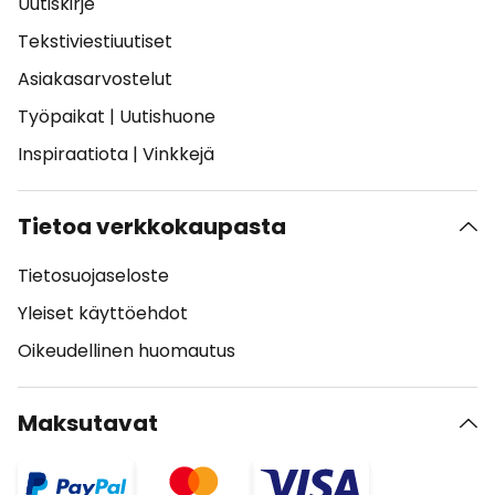
Uutiskirje
Tekstiviestiuutiset
Asiakasarvostelut
Työpaikat
|
Uutishuone
Inspiraatiota
|
Vinkkejä
Tietoa verkkokaupasta
Tietosuojaseloste
Yleiset käyttöehdot
Oikeudellinen huomautus
Maksutavat