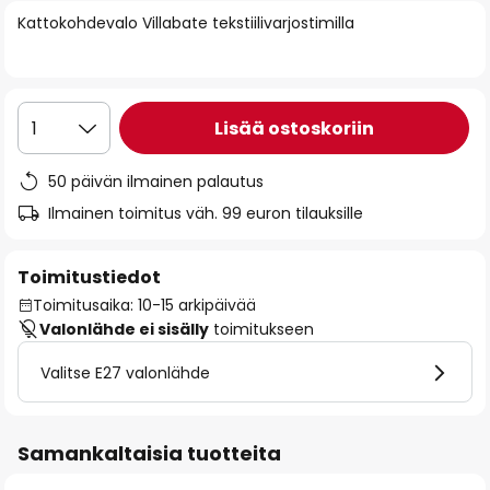
of
Kattokohdevalo Villabate tekstiilivarjostimilla
the
images
gallery
Lisää ostoskoriin
1
50 päivän ilmainen palautus
Ilmainen toimitus väh. 99 euron tilauksille
Toimitustiedot
Toimitusaika: 10-15 arkipäivää
Valonlähde ei sisälly
toimitukseen
Valitse E27 valonlähde
Samankaltaisia tuotteita