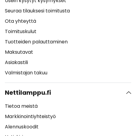
Usein kysytyt kysymykset
Seuraa tilauksesi toimitusta
Ota yhteyttä
Toimituskulut
Tuotteiden palauttaminen
Maksutavat
Asiakastili
Valmistajan takuu
Nettilamppu.fi
Tietoa meistä
Markkinointiyhteistyö
Alennuskoodit