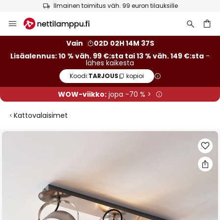
Ilmainen toimitus väh. 99 euron tilauksille
Skip
to
Content
Vain
02D 02H 14M 36S
Lisäalennus: 10 % väh. 99 €:sta tai 13 % väh. 149 €:sta
-
lähes kaikesta
Koodi:
TARJOUS
kopioi
WOW-viikko:
jopa -70 % >
Kattovalaisimet
Skip
to
the
end
of
the
images