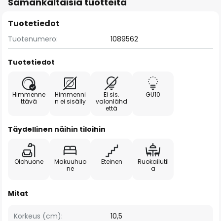
Samankaltaisia tuotteita
Tuotetiedot
Tuotenumero:
1089562
Tuotetiedot
Himmenne
Himmenni
Ei sis.
GU10
ttävä
n ei sisälly
valonlähd
että
Täydellinen näihin tiloihin
Olohuone
Makuuhuo
Eteinen
Ruokailutil
ne
a
Mitat
Korkeus (cm):
10,5