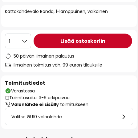
of
Kattokohdevalo Ronda, 1-lamppuinen, valkoinen
the
images
gallery
Lisää ostoskoriin
1
50 päivän ilmainen palautus
Ilmainen toimitus väh. 99 euron tilauksille
Toimitustiedot
Varastossa
Toimitusaika: 3-6 arkipäivää
Valonlähde ei sisälly
toimitukseen
Valitse GU10 valonlähde