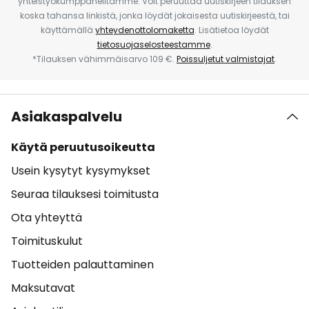
yhteistyökumppaneiltamme. Voit peruuttaa uutiskirjeen tilauksen
koska tahansa linkistä, jonka löydät jokaisesta uutiskirjeestä, tai
käyttämällä
yhteydenottolomaketta
. Lisätietoa löydät
tietosuojaselosteestamme
.
*Tilauksen vähimmäisarvo 109 €.
Poissuljetut valmistajat
.
Asiakaspalvelu
Käytä peruutusoikeutta
Usein kysytyt kysymykset
Seuraa tilauksesi toimitusta
Ota yhteyttä
Toimituskulut
Tuotteiden palauttaminen
Maksutavat