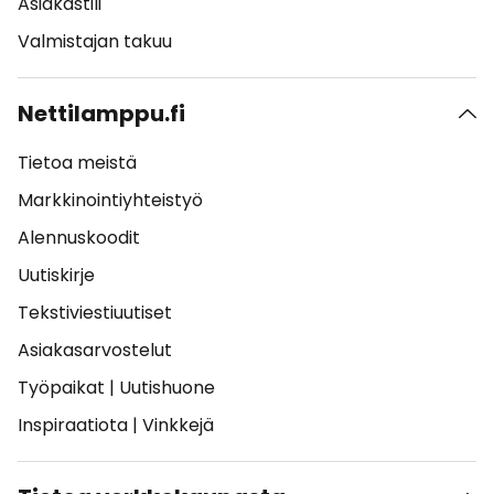
Asiakastili
Valmistajan takuu
Nettilamppu.fi
Tietoa meistä
Markkinointiyhteistyö
Alennuskoodit
Uutiskirje
Tekstiviestiuutiset
Asiakasarvostelut
Työpaikat
|
Uutishuone
Inspiraatiota
|
Vinkkejä