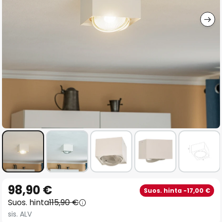
gallery
Skip
98,90 €
Suos. hinta -17,00 €
to
Suos. hinta
115,90 €
the
sis. ALV
beginning