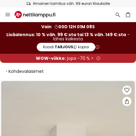
Ilmainen toimitus väh. 99 euron tilauksille
Skip
to
Content
Vain
00D 12H 01M 08S
Lisäalennus: 10 % väh. 99 €:sta tai 13 % väh. 149 €:sta
-
lähes kaikesta
Koodi:
TARJOUS
kopioi
WOW-viikko:
jopa -70 % >
Kohdevalaisimet
Skip
to
the
end
of
the
images