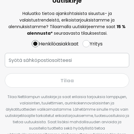
Uutiskirje
Haluatko tietoa ajankohtaisista sisustus- ja
valaistustrendeistä, erikoistarjouksistamme ja
alennuksistamme? Tilaamalla uutiskirjeemme saat
15 %
alennusta*
seuraavasta tilauksestasi.
Henkilöasiakkaat
Yritys
Tilaa
Tilaa Nettilampun uutiskirje ja saat erilaisia tarjouksia lamppujen,
valaisinten, tuulettimien, aurinkokennovalaisinten ja
älykotituotteiden valikoimastamme. Lähetämme sinulle myös vain
uutiskirjetilaajille tarkoitetut erikoistarjouksemme, tuotesuosituksia ja
tietoa uutuuksista. Saat lisäksi mahdollisuuden arvioida ja
suositella tuotteita sekä hyödyllistä tietoa