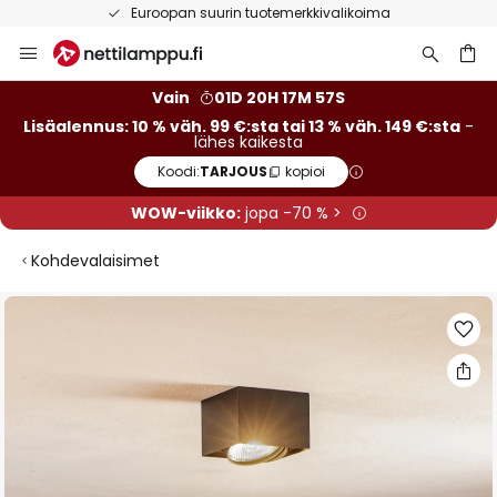
Euroopan suurin tuotemerkkivalikoima
Skip
to
Content
Vain
01D 20H 17M 56S
Lisäalennus: 10 % väh. 99 €:sta tai 13 % väh. 149 €:sta
-
lähes kaikesta
Koodi:
TARJOUS
kopioi
WOW-viikko:
jopa -70 % >
Kohdevalaisimet
Skip
to
the
end
of
the
images