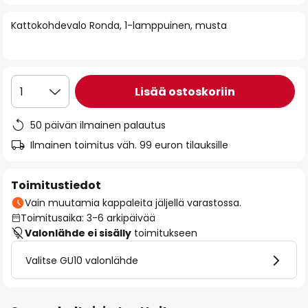
of
Kattokohdevalo Ronda, 1-lamppuinen, musta
the
images
gallery
Lisää ostoskoriin
1
50 päivän ilmainen palautus
Ilmainen toimitus väh. 99 euron tilauksille
Toimitustiedot
Vain muutamia kappaleita jäljellä varastossa.
Toimitusaika: 3-6 arkipäivää
Valonlähde ei sisälly
toimitukseen
Valitse GU10 valonlähde