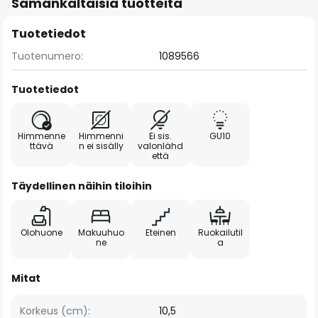
Samankaltaisia tuotteita
Tuotetiedot
Tuotenumero:
1089566
Tuotetiedot
Himmenne
Himmenni
Ei sis.
GU10
ttävä
n ei sisälly
valonlähd
että
Täydellinen näihin tiloihin
Olohuone
Makuuhuo
Eteinen
Ruokailutil
ne
a
Mitat
Korkeus (cm):
10,5