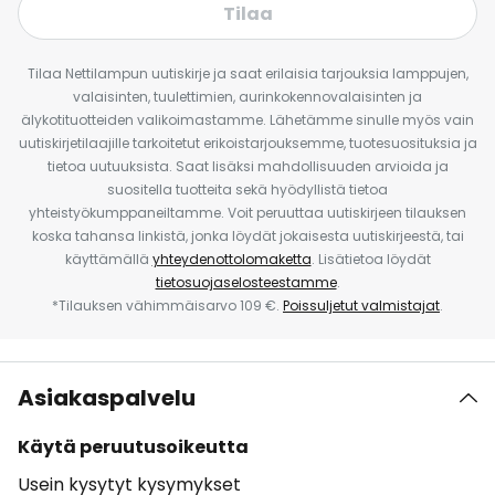
Tilaa
Tilaa Nettilampun uutiskirje ja saat erilaisia tarjouksia lamppujen,
valaisinten, tuulettimien, aurinkokennovalaisinten ja
älykotituotteiden valikoimastamme. Lähetämme sinulle myös vain
uutiskirjetilaajille tarkoitetut erikoistarjouksemme, tuotesuosituksia ja
tietoa uutuuksista. Saat lisäksi mahdollisuuden arvioida ja
suositella tuotteita sekä hyödyllistä tietoa
yhteistyökumppaneiltamme. Voit peruuttaa uutiskirjeen tilauksen
koska tahansa linkistä, jonka löydät jokaisesta uutiskirjeestä, tai
käyttämällä
yhteydenottolomaketta
. Lisätietoa löydät
tietosuojaselosteestamme
.
*Tilauksen vähimmäisarvo 109 €.
Poissuljetut valmistajat
.
Asiakaspalvelu
Käytä peruutusoikeutta
Usein kysytyt kysymykset