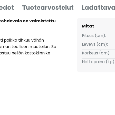
iedot
Tuotearvostelut
Ladattava
kohdevalo on valmistettu
Mitat
Pituus (cm):
ti paikka tihkuu vähän
Leveys (cm):
ieman teollisen muotoilun. Se
ostuu neliön kattokiinnike
Korkeus (cm):
äntyvä spotti tehty teräksestä,
Nettopaino (kg)
ohdevalo on ihanteellinen
ostamiseen olohuoneissa,
 Gatebeck-sarjan
 saavuttaa täydellinen