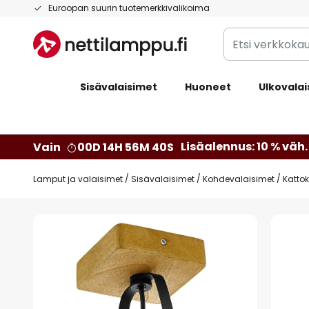
Skip
Euroopan suurin tuotemerkkivalikoima
to
Etsi
Content
verkkokaupan
valikoimasta...
Sisävalaisimet
Huoneet
Ulkovalai
Lisäalennus: 10 % väh. 
Vain
00D 14H 56M 39S
Lamput ja valaisimet
Sisävalaisimet
Kohdevalaisimet
Katto
Skip
to
the
end
of
the