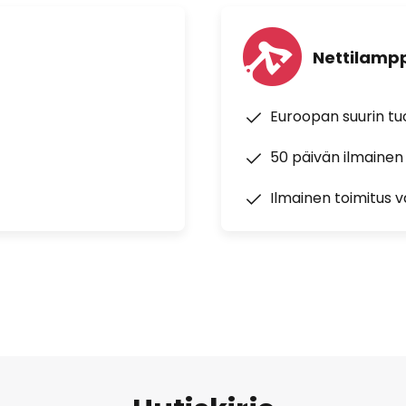
Nettilampp
Euroopan suurin t
50 päivän ilmainen
Ilmainen toimitus vä