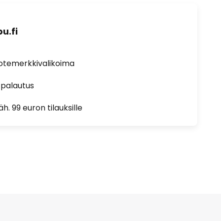
u.fi
uotemerkkivalikoima
 palautus
h. 99 euron tilauksille