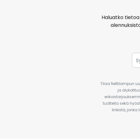
Haluatko tietoa 
alennuksist
Tilaa Nettilampun uut
ja älykotit
erikoistarjouksemm
tuotteita sekä hyöd
linkistä, jonka