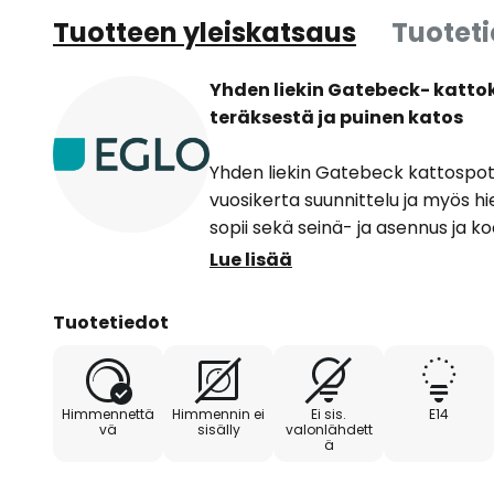
Tuotteen yleiskatsaus
Tuotet
Yhden liekin Gatebeck- katto
teräksestä ja puinen katos
Yhden liekin Gatebeck kattospot
vuosikerta suunnittelu ja myös h
sopii sekä seinä- ja asennus ja ko
kevyestä puusta ja pyörivä ja kä
Lue lisää
suojaava säleikkö. Yhden liekin k
kohdennettujen valaistuksen kor
Tuotetiedot
käytävissä jne. Yhdessä muiden
kohdevalaisimien kanssa voidaan
huonevalaistus.
Himmennettä
Himmennin ei
Ei sis.
E14
vä
sisälly
valonlähdett
ä