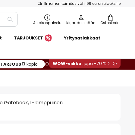
Ilmainen toimitus väh. 99 euron tilauksille
Etsi
Asiakaspalvelu
Kirjaudu sisään
Ostoskorini
t
TARJOUKSET
Yritysasiakkaat
WOW-viikko:
jopa -70 % >
:
TARJOUS
kopioi
o Gatebeck, 1-lamppuinen