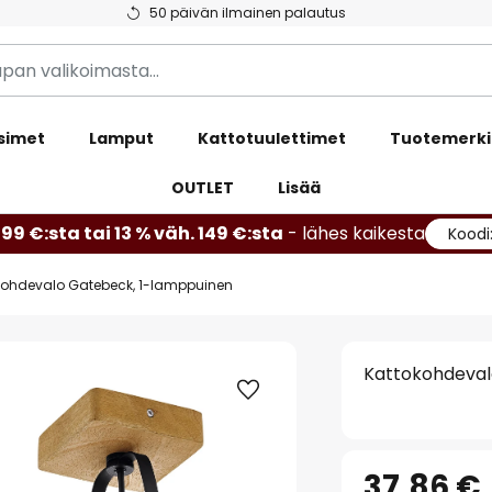
50 päivän ilmainen palautus
simet
Lamput
Kattotuulettimet
Tuotemerki
OUTLET
Lisää
99 €:sta tai 13 % väh. 149 €:sta
- lähes kaikesta
Koodi
kohdevalo Gatebeck, 1-lamppuinen
Kattokohdeval
37,86 €