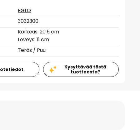
EGLO
3032300
Korkeus: 20.5 cm
Leveys: 11 cm
Teräs / Puu
Kysyttävää tästä
uotetiedot
tuotteesta?