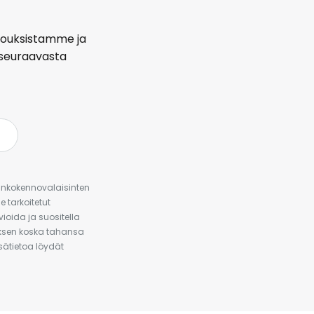
arjouksistamme ja
seuraavasta
urinkokennovalaisinten
 tarkoitetut
ioida ja suositella
auksen koska tahansa
isätietoa löydät