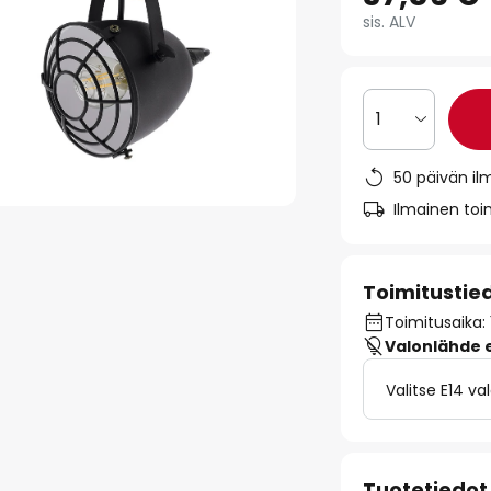
sis. ALV
1
50 päivän il
Ilmainen toim
Toimitustie
Toimitusaika: 
Valonlähde ei
Valitse E14 v
Tuotetiedot