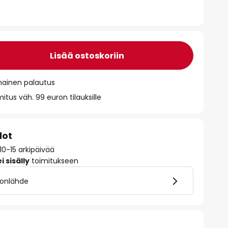
Lisää ostoskoriin
mainen palautus
itus väh. 99 euron tilauksille
dot
10-15 arkipäivää
 sisälly
toimitukseen
alonlähde