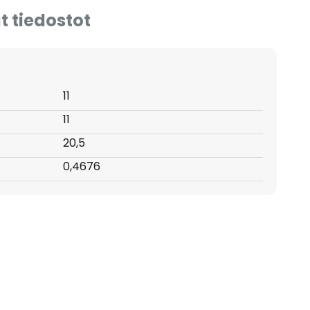
t tiedostot
11
11
20,5
:
0,4676