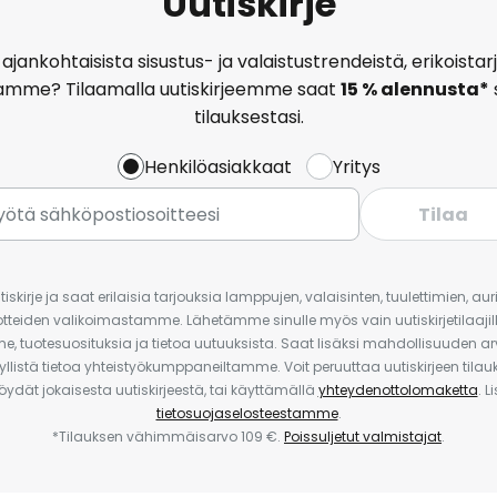
Uutiskirje
ajankohtaisista sisustus- ja valaistustrendeistä, erikoist
amme? Tilaamalla uutiskirjeemme saat
15 % alennusta*
tilauksestasi.
Henkilöasiakkaat
Yritys
Tilaa
iskirje ja saat erilaisia tarjouksia lamppujen, valaisinten, tuulettimien, a
uotteiden valikoimastamme. Lähetämme sinulle myös vain uutiskirjetilaajille
e, tuotesuosituksia ja tietoa uutuuksista. Saat lisäksi mahdollisuuden arv
yllistä tietoa yhteistyökumppaneiltamme. Voit peruuttaa uutiskirjeen til
 löydät jokaisesta uutiskirjeestä, tai käyttämällä
yhteydenottolomaketta
. L
tietosuojaselosteestamme
.
*Tilauksen vähimmäisarvo 109 €.
Poissuljetut valmistajat
.