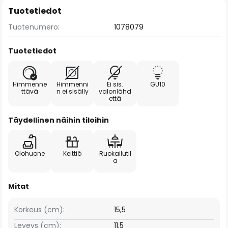
Tuotetiedot
Tuotenumero:
1078079
Tuotetiedot
Himmenne
Himmenni
Ei sis.
GU10
ttävä
n ei sisälly
valonlähd
että
Täydellinen näihin tiloihin
Olohuone
Keittiö
Ruokailutil
a
Mitat
Korkeus (cm):
15,5
Leveys (cm):
11,5