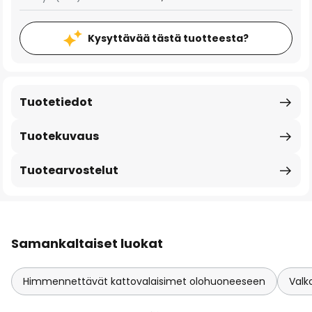
Kysyttävää tästä tuotteesta?
Tuotetiedot
Tuotekuvaus
Tuotearvostelut
Samankaltaiset luokat
Himmennettävät kattovalaisimet olohuoneeseen
Valk