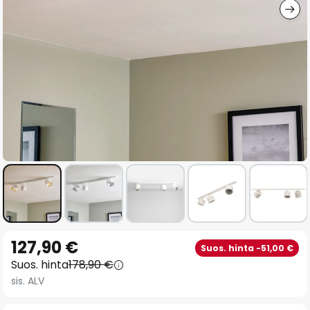
Skip
127,90 €
Suos. hinta -51,00 €
to
Suos. hinta
178,90 €
the
sis. ALV
beginning
of