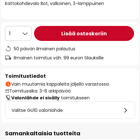
Kattokohdevalo Bot, valkoinen, 3-lamppuinen
the
images
gallery
Lisää ostoskoriin
1
50 päivän ilmainen palautus
Ilmainen toimitus väh. 99 euron tilauksille
Toimitustiedot
Vain muutamia kappaleita jäljellä varastossa.
Toimitusaika: 3-6 arkipäivää
Valonlähde ei sisälly
toimitukseen
Valitse GU10 valonlähde
Samankaltaisia tuotteita