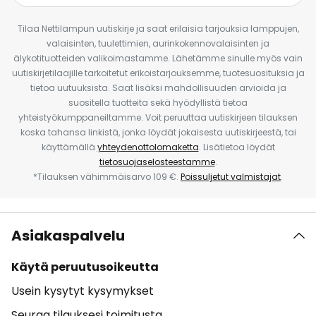
Tilaa Nettilampun uutiskirje ja saat erilaisia tarjouksia lamppujen,
valaisinten, tuulettimien, aurinkokennovalaisinten ja
älykotituotteiden valikoimastamme. Lähetämme sinulle myös vain
uutiskirjetilaajille tarkoitetut erikoistarjouksemme, tuotesuosituksia ja
tietoa uutuuksista. Saat lisäksi mahdollisuuden arvioida ja
suositella tuotteita sekä hyödyllistä tietoa
yhteistyökumppaneiltamme. Voit peruuttaa uutiskirjeen tilauksen
koska tahansa linkistä, jonka löydät jokaisesta uutiskirjeestä, tai
käyttämällä
yhteydenottolomaketta
. Lisätietoa löydät
tietosuojaselosteestamme
.
*Tilauksen vähimmäisarvo 109 €.
Poissuljetut valmistajat
.
Asiakaspalvelu
Käytä peruutusoikeutta
Usein kysytyt kysymykset
Seuraa tilauksesi toimitusta