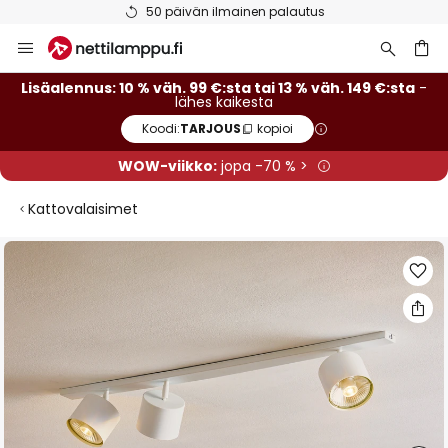
50 päivän ilmainen palautus
Skip
to
Content
Lisäalennus: 10 % väh. 99 €:sta tai 13 % väh. 149 €:sta
-
lähes kaikesta
Koodi:
TARJOUS
kopioi
WOW-viikko:
jopa -70 % >
Kattovalaisimet
Skip
to
the
end
of
the
images
gallery