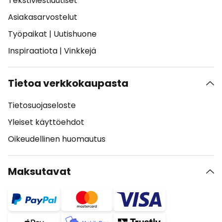
Tekstiviestiuutiset
Asiakasarvostelut
Työpaikat
|
Uutishuone
Inspiraatiota
|
Vinkkejä
Tietoa verkkokaupasta
Tietosuojaseloste
Yleiset käyttöehdot
Oikeudellinen huomautus
Maksutavat