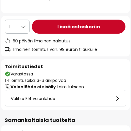
the
images
gallery
Lisää ostoskoriin
1
50 päivän ilmainen palautus
Ilmainen toimitus väh. 99 euron tilauksille
Toimitustiedot
Varastossa
Toimitusaika: 3-6 arkipäivää
Valonlähde ei sisälly
toimitukseen
Valitse E14 valonlähde
Samankaltaisia tuotteita