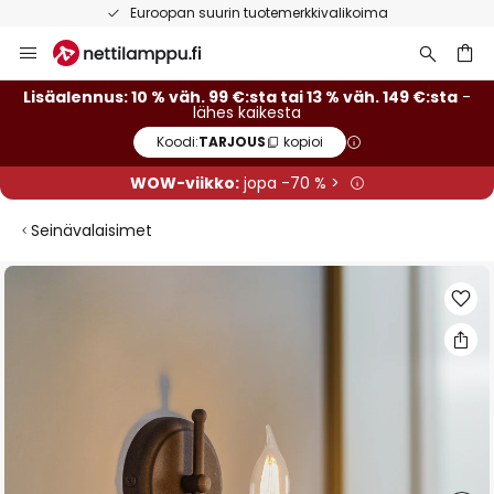
Euroopan suurin tuotemerkkivalikoima
Skip
to
Content
Lisäalennus: 10 % väh. 99 €:sta tai 13 % väh. 149 €:sta
-
lähes kaikesta
Koodi:
TARJOUS
kopioi
WOW-viikko:
jopa -70 % >
Seinävalaisimet
Skip
to
the
end
of
the
images
gallery