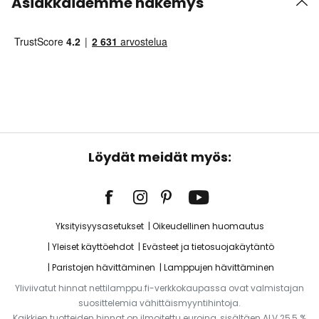
Asiakkaidemme näkemys
Löydät meidät myös:
Yksityisyysasetukset
Oikeudellinen huomautus
Yleiset käyttöehdot
Evästeet ja tietosuojakäytäntö
Paristojen hävittäminen
Lamppujen hävittäminen
Yliviivatut hinnat nettilamppu.fi-verkkokaupassa ovat valmistajan
suosittelemia vähittäismyyntihintoja.
Kaikkien tuotteiden hinnat on ilmoitettu euroina, sisältäen ALV 25,5 %