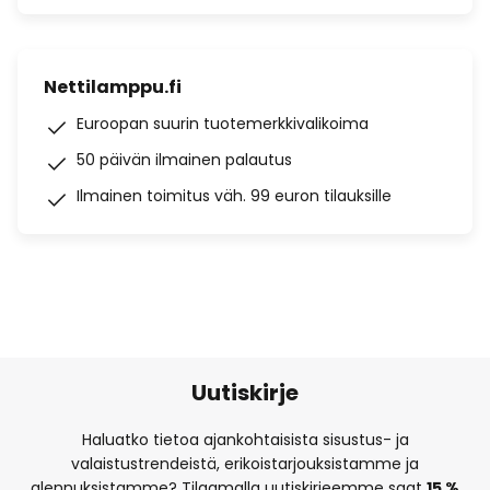
Nettilamppu.fi
Euroopan suurin tuotemerkkivalikoima
50 päivän ilmainen palautus
Ilmainen toimitus väh. 99 euron tilauksille
Uutiskirje
Haluatko tietoa ajankohtaisista sisustus- ja
valaistustrendeistä, erikoistarjouksistamme ja
alennuksistamme? Tilaamalla uutiskirjeemme saat
15 %