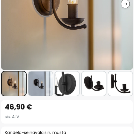
Skip
46,90 €
to
the
sis. ALV
beginning
of
Kandela-seinävalaisin, musta