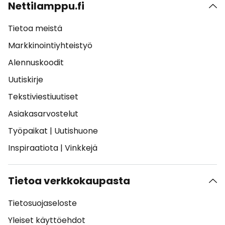
Nettilamppu.fi
Tietoa meistä
Markkinointiyhteistyö
Alennuskoodit
Uutiskirje
Tekstiviestiuutiset
Asiakasarvostelut
Työpaikat
|
Uutishuone
Inspiraatiota
|
Vinkkejä
Tietoa verkkokaupasta
Tietosuojaseloste
Yleiset käyttöehdot