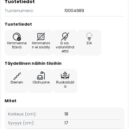
Tuotetiedot
Tuotenumero:
10004989
Tuotetiedot
Himmenne
Himmenni
Ei sis.
E14
ttävä
n ei sisälly
valonlähd
että
Täydellinen näihin tiloihin
Eteinen
Olohuone
Ruokailutil
a
Mitat
Korkeus (cm):
18
Syvyys (cm):
17