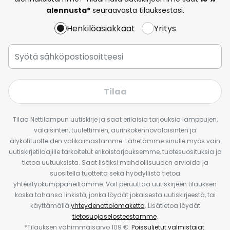
alennusta*
seuraavasta tilauksestasi.
Henkilöasiakkaat
Yritys
Tilaa
Tilaa Nettilampun uutiskirje ja saat erilaisia tarjouksia lamppujen,
valaisinten, tuulettimien, aurinkokennovalaisinten ja
älykotituotteiden valikoimastamme. Lähetämme sinulle myös vain
uutiskirjetilaajille tarkoitetut erikoistarjouksemme, tuotesuosituksia ja
tietoa uutuuksista. Saat lisäksi mahdollisuuden arvioida ja
suositella tuotteita sekä hyödyllistä tietoa
yhteistyökumppaneiltamme. Voit peruuttaa uutiskirjeen tilauksen
koska tahansa linkistä, jonka löydät jokaisesta uutiskirjeestä, tai
käyttämällä
yhteydenottolomaketta
. Lisätietoa löydät
tietosuojaselosteestamme
.
*Tilauksen vähimmäisarvo 109 €.
Poissuljetut valmistajat
.