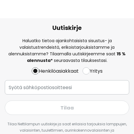
Uutiskirje
Haluatko tietoa ajankohtaisista sisustus- ja
valaistustrendeistä, erikoistarjouksistamme ja
alennuksistamme? Tilaamalla uutiskirjeemme saat
15 %
alennusta*
seuraavasta tilauksestasi.
Henkilöasiakkaat
Yritys
Tilaa
Tilaa Nettilampun uutiskirje ja saat erilaisia tarjouksia lamppujen,
valaisinten, tuulettimien, aurinkokennovalaisinten ja