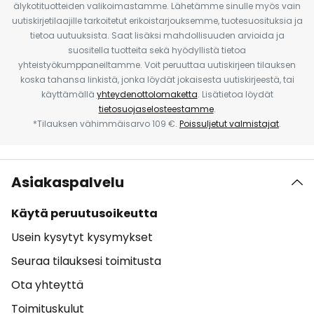
älykotituotteiden valikoimastamme. Lähetämme sinulle myös vain
uutiskirjetilaajille tarkoitetut erikoistarjouksemme, tuotesuosituksia ja
tietoa uutuuksista. Saat lisäksi mahdollisuuden arvioida ja
suositella tuotteita sekä hyödyllistä tietoa
yhteistyökumppaneiltamme. Voit peruuttaa uutiskirjeen tilauksen
koska tahansa linkistä, jonka löydät jokaisesta uutiskirjeestä, tai
käyttämällä
yhteydenottolomaketta
. Lisätietoa löydät
tietosuojaselosteestamme
.
*Tilauksen vähimmäisarvo 109 €.
Poissuljetut valmistajat
.
Asiakaspalvelu
Käytä peruutusoikeutta
Usein kysytyt kysymykset
Seuraa tilauksesi toimitusta
Ota yhteyttä
Toimituskulut