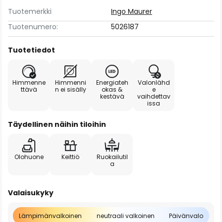
Tuotemerkki
Ingo Maurer
Tuotenumero:
5026187
Tuotetiedot
Himmenne
Himmenni
Energiateh
Valonlähd
ttävä
n ei sisälly
okas &
e
kestävä
vaihdettav
issa
Täydellinen näihin tiloihin
Olohuone
Keittiö
Ruokailutil
a
Valaisukyky
Lämpimänvalkoinen
neutraali valkoinen
Päivänvalo