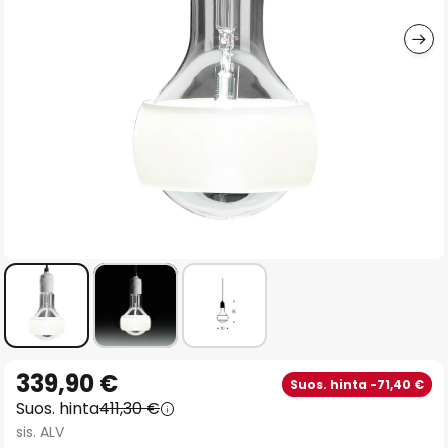
gallery
Skip
339,90 €
Suos. hinta -71,40 €
to
Suos. hinta
411,30 €
the
sis. ALV
beginning