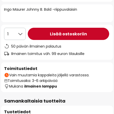
of
Ingo Maurer Johnny B. Bald -riippuvalaisin
the
images
gallery
Lisää ostoskoriin
1
50 päivän ilmainen palautus
Ilmainen toimitus väh. 99 euron tilauksille
Toimitustiedot
Vain muutamia kappaleita jäljellä varastossa.
Toimitusaika: 3-6 arkipäivää
Mukana
ilmainen lamppu
Samankaltaisia tuotteita
Tuotetiedot