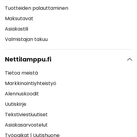
Tuotteiden palauttaminen
Maksutavat
Asiakastili
Valmistajan takuu
Nettilamppu.fi
Tietoa meistä
Markkinointiyhteistyö
Alennuskoodit
Uutiskirje
Tekstiviestiuutiset
Asiakasarvostelut
Työpaikat
|
Uutishuone