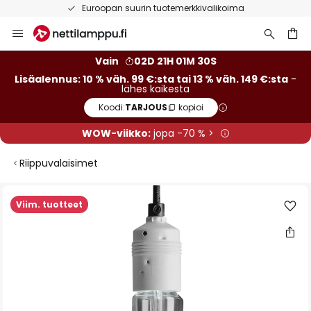
Euroopan suurin tuotemerkkivalikoima
Skip
to
Content
Vain
02D 21H 01M 29S
Lisäalennus: 10 % väh. 99 €:sta tai 13 % väh. 149 €:sta
-
lähes kaikesta
Koodi:
TARJOUS
kopioi
WOW-viikko:
jopa -70 % >
Riippuvalaisimet
Skip
Viim. tuotteet
to
the
end
of
the
images