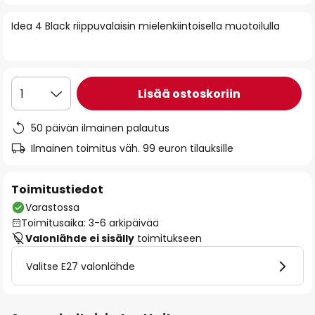
of
Idea 4 Black riippuvalaisin mielenkiintoisella muotoilulla
the
images
gallery
Lisää ostoskoriin
1
50 päivän ilmainen palautus
Ilmainen toimitus väh. 99 euron tilauksille
Toimitustiedot
Varastossa
Toimitusaika: 3-6 arkipäivää
Valonlähde ei sisälly
toimitukseen
Valitse E27 valonlähde