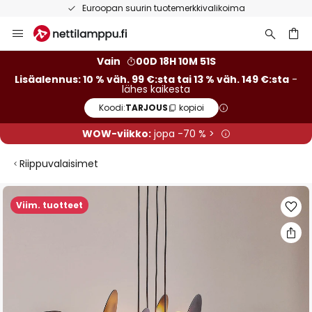
Euroopan suurin tuotemerkkivalikoima
Skip
to
Content
Vain
00D 18H 10M 51S
Lisäalennus: 10 % väh. 99 €:sta tai 13 % väh. 149 €:sta
-
lähes kaikesta
Koodi:
TARJOUS
kopioi
WOW-viikko:
jopa -70 % >
Riippuvalaisimet
Skip
Viim. tuotteet
to
the
end
of
the
images