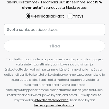
alennuksistamme? Tilaamalla uutiskirjeemme saat
15 %
alennusta*
seuraavasta tilauksestasi.
Henkilöasiakkaat
Yritys
Tilaa
Tilaa Nettilampun uutiskirje ja saat erilaisia tarjouksia lamppujen,
valaisinten, tuulettimien, aurinkokennovalaisinten ja
älykotituotteiden valikoimastamme. Lähetämme sinulle myös vain
uutiskirjetilaajille tarkoitetut erikoistarjouksemme, tuotesuosituksia ja
tietoa uutuuksista. Saat lisäksi mahdollisuuden arvioida ja
suositella tuotteita sekä hyödyllistä tietoa
yhteistyökumppaneiltamme. Voit peruuttaa uutiskirjeen tilauksen
koska tahansa linkistä, jonka löydät jokaisesta uutiskirjeestä, tai
käyttämällä
yhteydenottolomaketta
. Lisätietoa löydät
tietosuojaselosteestamme
.