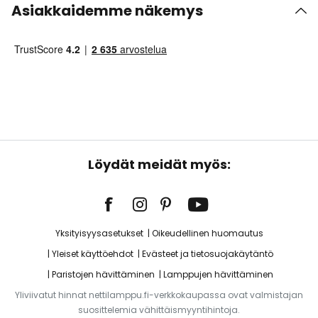
Asiakkaidemme näkemys
Löydät meidät myös:
Yksityisyysasetukset
Oikeudellinen huomautus
Yleiset käyttöehdot
Evästeet ja tietosuojakäytäntö
Paristojen hävittäminen
Lamppujen hävittäminen
Yliviivatut hinnat nettilamppu.fi-verkkokaupassa ovat valmistajan
suosittelemia vähittäismyyntihintoja.