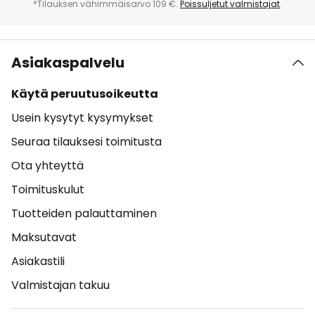
*Tilauksen vähimmäisarvo 109 €.
Poissuljetut valmistajat
.
Asiakaspalvelu
Käytä peruutusoikeutta
Usein kysytyt kysymykset
Seuraa tilauksesi toimitusta
Ota yhteyttä
Toimituskulut
Tuotteiden palauttaminen
Maksutavat
Asiakastili
Valmistajan takuu