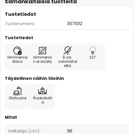
Samankaltaisia tuotteita
Tuotetiedot
Tuotenumero:
3071012
Tuotetiedot
Himmenne
Himmenni
Ei sis.
E27
ttävä
n ei sisälly
valonlähd
että
Täydellinen näihin tiloihin
Olohuone
Ruokailutil
a
Mitat
Halkaisija (cm):
96