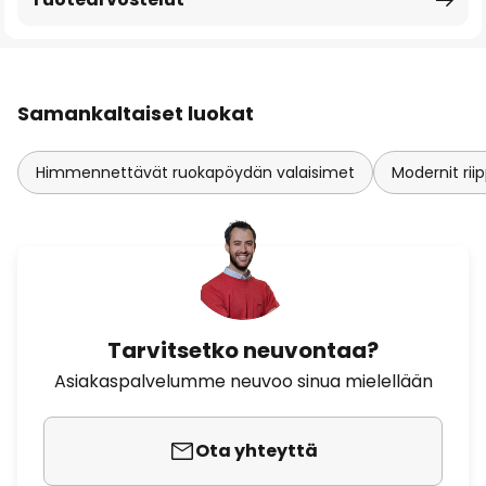
Samankaltaiset luokat
Himmennettävät ruokapöydän valaisimet
Modernit ri
Tarvitsetko neuvontaa?
Asiakaspalvelumme neuvoo sinua mielellään
Ota yhteyttä