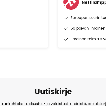
Nettilampp
Euroopan suurin t
50 päivän ilmainen
Ilmainen toimitus vä
Uutiskirje
ajankohtaisista sisustus- ja valaistustrendeistä, erikoist