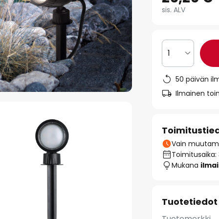
sis. ALV
1
50 päivän il
Ilmainen toim
Toimitustie
Vain muutamia
Toimitusaika:
Mukana
ilma
Tuotetiedot
Tuotemerkki