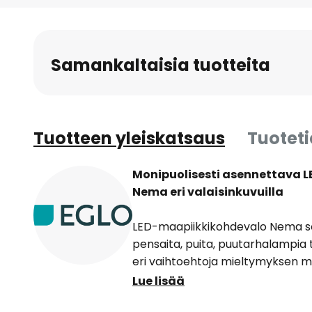
to
the
beginning
Samankaltaisia tuotteita
of
the
images
gallery
Tuotteen yleiskatsaus
Tuotet
Monipuolisesti asennettava 
Nema eri valaisinkuvuilla
LED-maapiikkikohdevalo Nema so
pensaita, puita, puutarhalampia ta
eri vaihtoehtoja mieltymyksen m
polttimo GU10-LED vie hyvin väh
Lue lisää