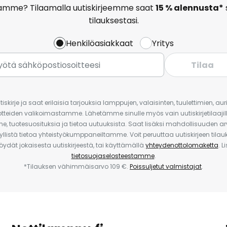
amme? Tilaamalla uutiskirjeemme saat
15 % alennusta*
tilauksestasi.
Henkilöasiakkaat
Yritys
Tilaa
iskirje ja saat erilaisia tarjouksia lamppujen, valaisinten, tuulettimien, a
uotteiden valikoimastamme. Lähetämme sinulle myös vain uutiskirjetilaajille
e, tuotesuosituksia ja tietoa uutuuksista. Saat lisäksi mahdollisuuden arv
yllistä tietoa yhteistyökumppaneiltamme. Voit peruuttaa uutiskirjeen til
 löydät jokaisesta uutiskirjeestä, tai käyttämällä
yhteydenottolomaketta
. L
tietosuojaselosteestamme
.
*Tilauksen vähimmäisarvo 109 €.
Poissuljetut valmistajat
.