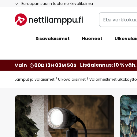
Skip
Euroopan suurin tuotemerkkivalikoima
to
Etsi
Content
verkkokaupan
valikoimasta...
Sisävalaisimet
Huoneet
Ulkovalai
Lisäalennus: 10 % väh. 
Vain
00D 13H 03M 49S
Lamput ja valaisimet
Ulkovalaisimet
Valonheittimet ulkokäytt
Skip
to
the
end
of
the