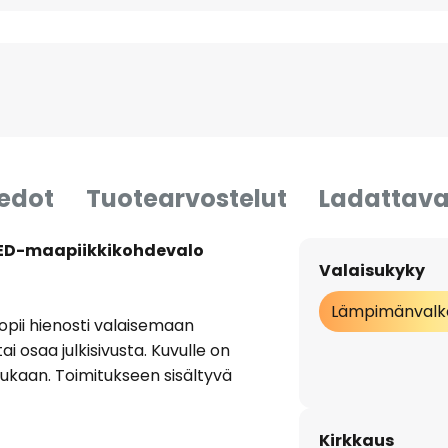
iedot
Tuotearvostelut
Ladattava
LED-maapiikkikohdevalo
Valaisukyky
Lämpimänvalk
pii hienosti valaisemaan
i osaa julkisivusta. Kuvulle on
ukaan. Toimitukseen sisältyvä
än energiaa.
Kirkkaus