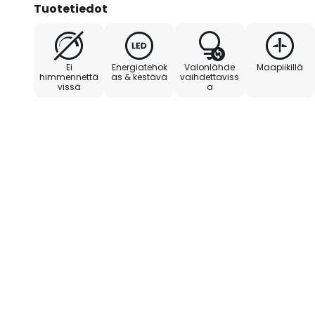
Tuotetiedot
Ei
Energiatehok
Valonlähde
Maapiikillä
himmennettä
as & kestävä
vaihdettaviss
vissä
a