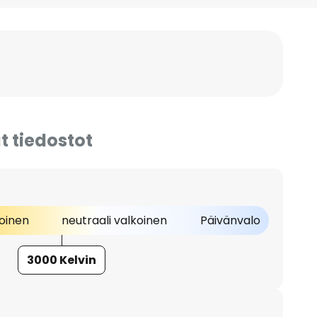
t tiedostot
oinen
neutraali valkoinen
Päivänvalo
3000 Kelvin