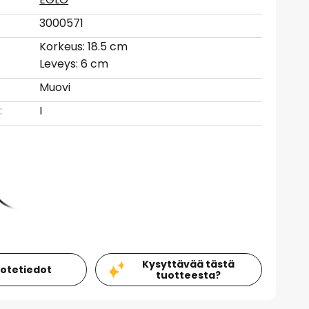
3000571
Korkeus: 18.5 cm
Leveys: 6 cm
Muovi
:
I
Kysyttävää tästä
uotetiedot
tuotteesta?