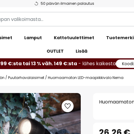
50 päivän ilmainen palautus
simet
Lamput
Kattotuulettimet
Tuotemerki
OUTLET
Lisää
99 €:sta tai 13 % väh. 149 €:sta
- lähes kaikesta
Koodi
öön
Puutarhavalaisimet
Huomaamaton LED-maapiikkivalo Nema
Huomaamaton 
26,26 €