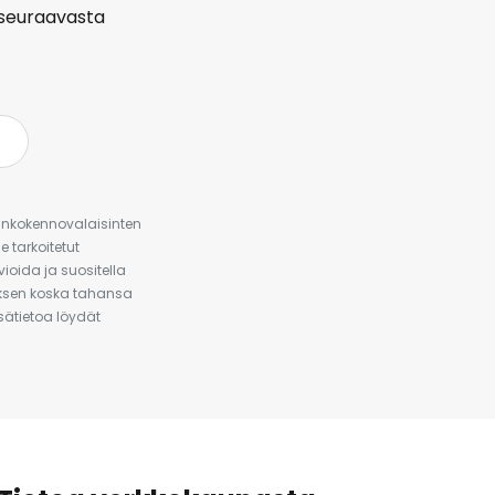
seuraavasta
urinkokennovalaisinten
 tarkoitetut
ioida ja suositella
auksen koska tahansa
isätietoa löydät