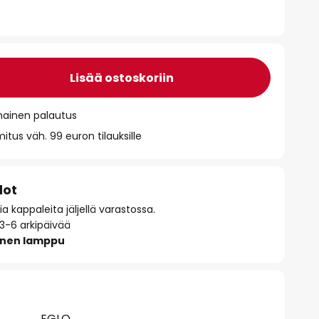
Lisää ostoskoriin
mainen palautus
itus väh. 99 euron tilauksille
dot
 kappaleita jäljellä varastossa.
 3-6 arkipäivää
inen lamppu
EGLO