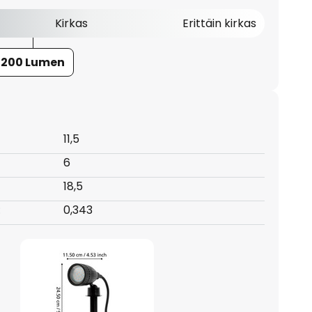
Kirkas
Erittäin kirkas
200 Lumen
11,5
6
18,5
:
0,343