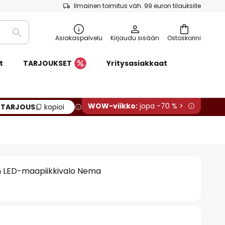
Ilmainen toimitus väh. 99 euron tilauksille
Etsi
Asiakaspalvelu
Kirjaudu sisään
Ostoskorini
t
TARJOUKSET
Yritysasiakkaat
WOW-viikko:
jopa -70 % >
:
TARJOUS
kopioi
LED-maapiikkivalo Nema