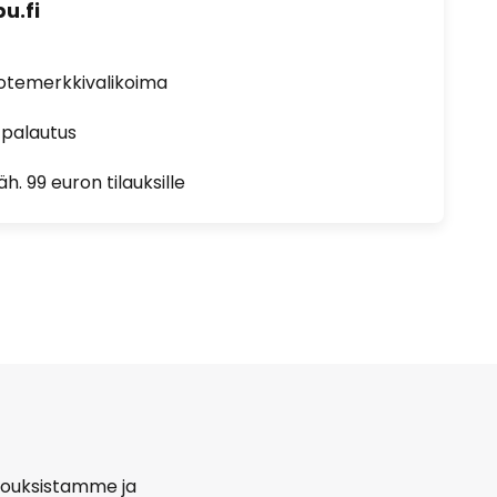
u.fi
uotemerkkivalikoima
 palautus
h. 99 euron tilauksille
arjouksistamme ja