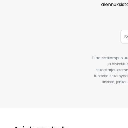
alennuksist
Tilaa Nettilampun uut
ja älykotit
erikoistarjouksemm
tuotteita sekä hyöd
linkistä, jonka