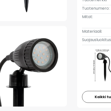
Tuotenumero:
Mitat:
Materiaali:
Suojausluokitus
Kaikki t