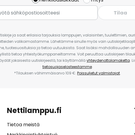
Tilaa
iskirje ja saat erilaisia tarjouksia lamppujen, valaisinten, tuulettimien, a
uotteiden valikoimastamme. Lähetämme sinulle myös vain uutiskirjetilaajille
e, tuotesuosituksia ja tietoa uutuuksista. Saat lisäksi mahdollisuuden arv
yllistä tietoa yhteistyökumppaneiltamme. Voit peruuttaa uutiskirjeen til
 löydät jokaisesta uutiskirjeestä, tai käyttämällä
yhteydenottolomaketta
. L
tietosuojaselosteestamme
.
*Tilauksen vähimmäisarvo 109 €.
Poissuljetut valmistajat
.
Nettilamppu.fi
Tietoa meistä
Markkinointiyhteistyö