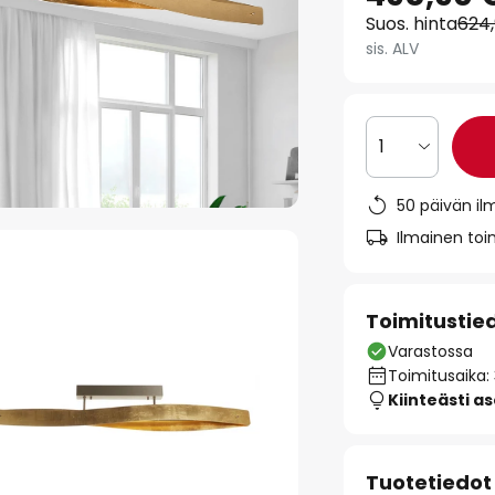
Suos. hinta
624
sis. ALV
1
50 päivän il
Ilmainen toim
Toimitustie
Varastossa
Toimitusaika:
Kiinteästi a
Tuotetiedot