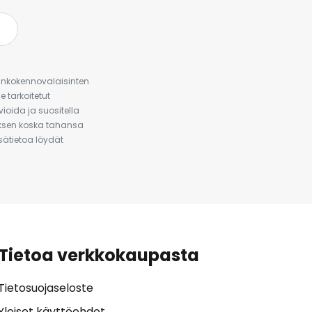
urinkokennovalaisinten
 tarkoitetut
ioida ja suositella
auksen koska tahansa
isätietoa löydät
Tietoa verkkokaupasta
Tietosuojaseloste
Yleiset käyttöehdot