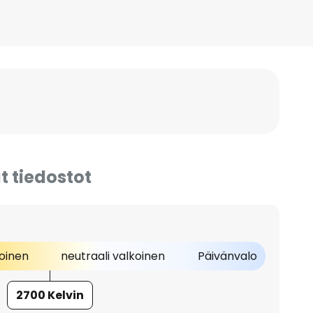
t tiedostot
oinen
neutraali valkoinen
Päivänvalo
2700 Kelvin