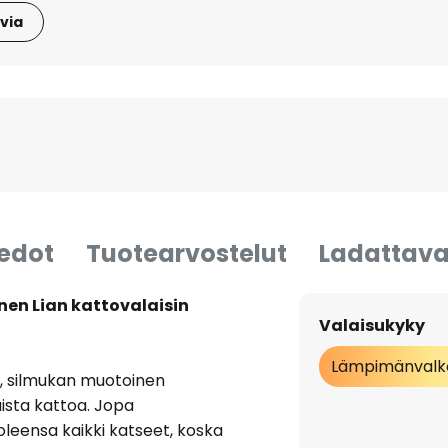
via
iedot
Tuotearvostelut
Ladattava
nen Lian kattovalaisin
Valaisukyky
Lämpimänvalk
äs, silmukan muotoinen
aista kattoa. Jopa
leensa kaikki katseet, koska