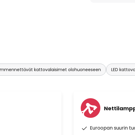
aisimia parempi. LEDien
RI > 90) lisäksi ylös- ja
valtaisen valaistuksen
päsuorasti, mikä antaa
yvyysvaikutelman. Ne, jotka
arvitsevat vain ulkoisen
jännitehimmennin), joka
 kirkkautta voidaan muuttaa
i!
immennettävät kattovalaisimet olohuoneeseen
LED kattov
Nettilampp
Euroopan suurin t