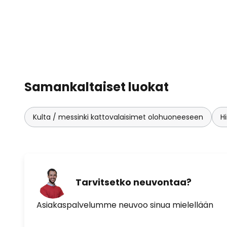
kattovalaisin on monia muita val
erinomaisen värintoistoindeksin (C
alasvalon yhteispeli luo kokonais
huoneeseen sekä suoraan että e
huoneelle ennennäkemättömän s
haluavat hieman viihtyisämpää, t
himmentimen (joko etu- tai jälki
Samankaltaiset luokat
kytketään valaisimeen, ja Lianin
halutulla tavalla - portaattomast
Kulta / messinki kattovalaisimet olohuoneeseen
H
Saksassa valmistettu laatutuote.
Tarvitsetko neuvontaa?
Asiakaspalvelumme neuvoo sinua mielellään