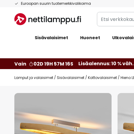
Skip
Euroopan suurin tuotemerkkivalikoima
to
Etsi
Content
verkkokaupan
valikoimasta...
Sisävalaisimet
Huoneet
Ulkovalai
Lisäalennus: 10 % väh. 
Vain
02D 19H 57M 15S
Lamput ja valaisimet
Sisävalaisimet
Kattovalaisimet
Hieno L
Skip
to
the
end
of
the