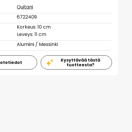
Quitani
6722409
Korkeus: 10 cm
Leveys: 11 cm
Alumiini / Messinki
Kysyttävää tästä
uotetiedot
tuotteesta?