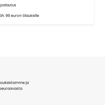
 palautus
h. 99 euron tilauksille
arjouksistamme ja
seuraavasta