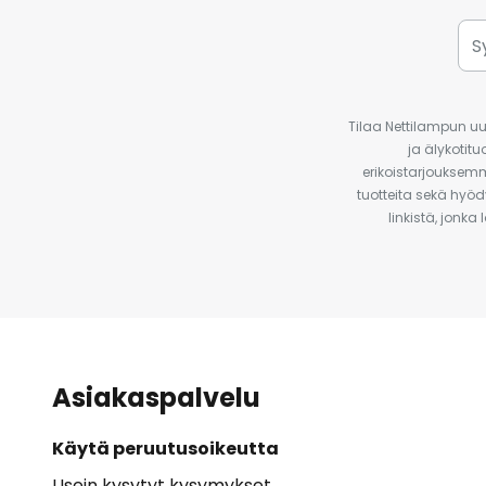
Tilaa Nettilampun uut
ja älykotit
erikoistarjouksemm
tuotteita sekä hyöd
linkistä, jonka
Asiakaspalvelu
Käytä peruutusoikeutta
Usein kysytyt kysymykset