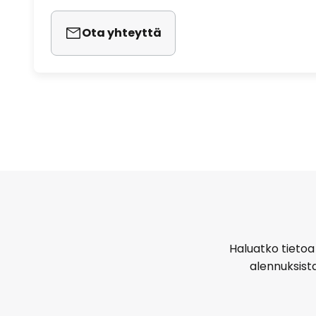
Ota yhteyttä
Haluatko tietoa 
alennuksist