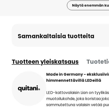
Näytä enemmän ku
Skip
to
the
beginning
Samankaltaisia tuotteita
of
the
images
gallery
Tuotteen yleiskatsaus
Tuotet
Made in Germany - eksklusiivi
himmennettävillä LEDeillä
LED-kattovalaisin Lian on tyylik
muotoilukohde, joka koristaa jok
sammutettuna valaisin vetää puo