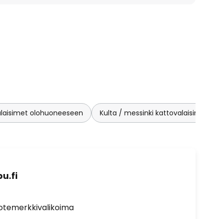
alaisimet olohuoneeseen
Kulta / messinki kattovalaisimet
u.fi
uotemerkkivalikoima