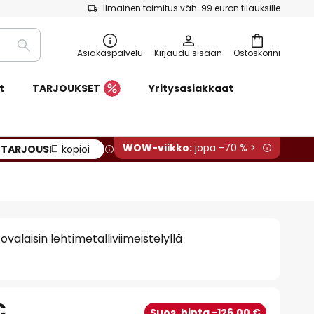
Ilmainen toimitus väh. 99 euron tilauksille
Etsi
Asiakaspalvelu
Kirjaudu sisään
Ostoskorini
t
TARJOUKSET
Yritysasiakkaat
WOW-viikko:
jopa -70 % >
:
TARJOUS
kopioi
valaisin lehtimetalliviimeistelyllä
€
Suos. hinta -126,00 €