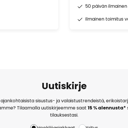
50 päivän ilmainen
Ilmainen toimitus vä
Uutiskirje
ajankohtaisista sisustus- ja valaistustrendeistä, erikoist
amme? Tilaamalla uutiskirjeemme saat
15 % alennusta*
tilauksestasi.
Henkilöasiakkaat
Yritys