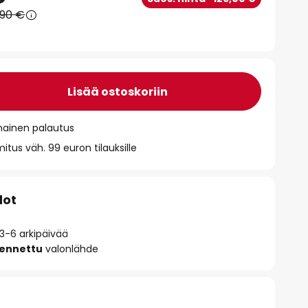
,90 €
Lisää ostoskoriin
mainen palautus
itus väh. 99 euron tilauksille
dot
 3-6 arkipäivää
sennettu
valonlähde