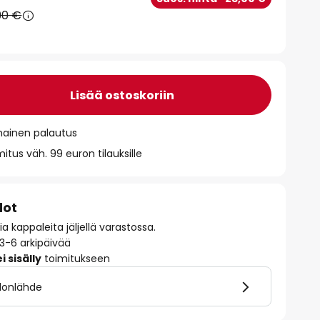
90 €
Lisää ostoskoriin
mainen palautus
itus väh. 99 euron tilauksille
dot
 kappaleita jäljellä varastossa.
 3-6 arkipäivää
 sisälly
toimitukseen
alonlähde