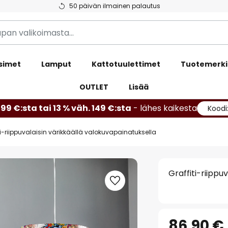
50 päivän ilmainen palautus
simet
Lamput
Kattotuulettimet
Tuotemerki
OUTLET
Lisää
99 €:sta tai 13 % väh. 149 €:sta
- lähes kaikesta
Koodi
ti-riippuvalaisin värikkäällä valokuvapainatuksella
Graffiti-riippu
86,90 €