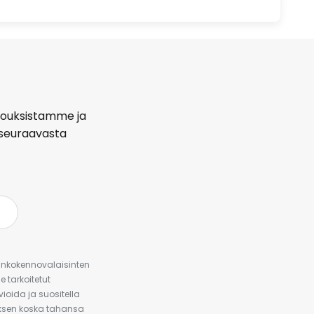
arjouksistamme ja
seuraavasta
urinkokennovalaisinten
 tarkoitetut
ioida ja suositella
auksen koska tahansa