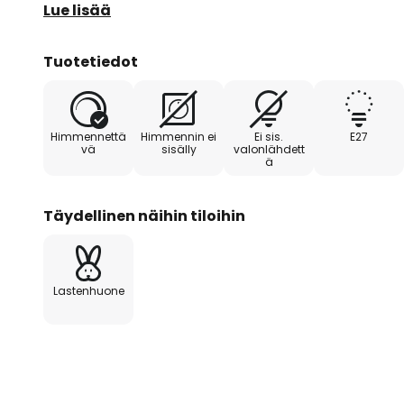
ja tuo luovia aksentteja huoneeseen.
Lue lisää
Graffiti-riippuvalaisimen toinen ominaisuus on him
Tuotetiedot
himmentimellä, joka ei sisälly toimitukseen. Tämän
voimakkuutta voidaan säätää joustavasti halutun 
pakkaus korostaa sitoutumista vastuulliseen tuotes
Himmennettä
Himmennin ei
Ei sis.
E27
vä
sisälly
valonlähdett
ä
Täydellinen näihin tiloihin
Lastenhuone