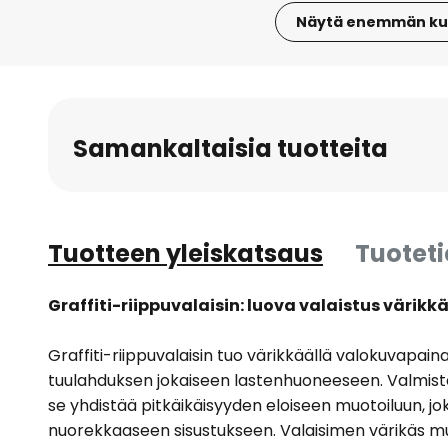
Näytä enemmän ku
Skip
to
the
beginning
Samankaltaisia tuotteita
of
the
images
gallery
Tuotteen yleiskatsaus
Tuotet
Graffiti-riippuvalaisin: luova valaistus värik
Graffiti-riippuvalaisin tuo värikkäällä valokuvapai
tuulahduksen jokaiseen lastenhuoneeseen. Valmis
se yhdistää pitkäikäisyyden eloiseen muotoiluun, joka
nuorekkaaseen sisustukseen. Valaisimen värikäs muot