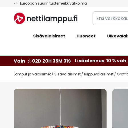
Skip
Euroopan suurin tuotemerkkivalikoima
to
Etsi
Content
verkkokaupan
valikoimasta...
Sisävalaisimet
Huoneet
Ulkovalai
Lisäalennus: 10 % väh. 
Vain
02D 20H 35M 30S
Lamput ja valaisimet
Sisävalaisimet
Riippuvalaisimet
Graffi
Skip
to
the
end
of
the