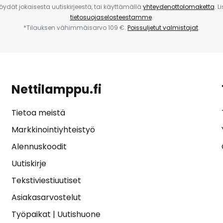
 löydät jokaisesta uutiskirjeestä, tai käyttämällä
yhteydenottolomaketta
. L
tietosuojaselosteestamme
.
*Tilauksen vähimmäisarvo 109 €.
Poissuljetut valmistajat
.
Nettilamppu.fi
Tietoa meistä
Markkinointiyhteistyö
Alennuskoodit
Uutiskirje
Tekstiviestiuutiset
Asiakasarvostelut
Työpaikat
|
Uutishuone