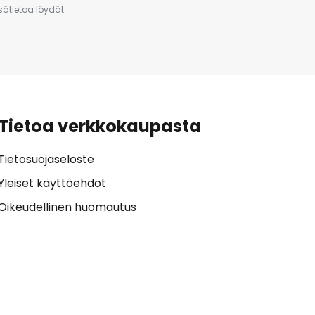
isätietoa löydät
Tietoa verkkokaupasta
Tietosuojaseloste
Yleiset käyttöehdot
Oikeudellinen huomautus