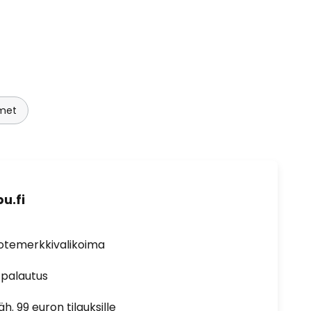
imet
u.fi
uotemerkkivalikoima
 palautus
h. 99 euron tilauksille