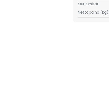
Muut mitat:
Nettopaino (kg)
mennettävyys ulkoisella
 toiminnon avulla valon
tunnelman luomiseksi. Kestävä
uunnitteluun.