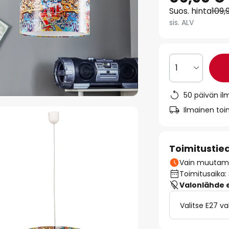
Suos. hinta
109,
sis. ALV
1
50 päivän il
Ilmainen toim
Toimitustie
Vain muutamia
Toimitusaika:
Valonlähde ei
Valitse E27 v