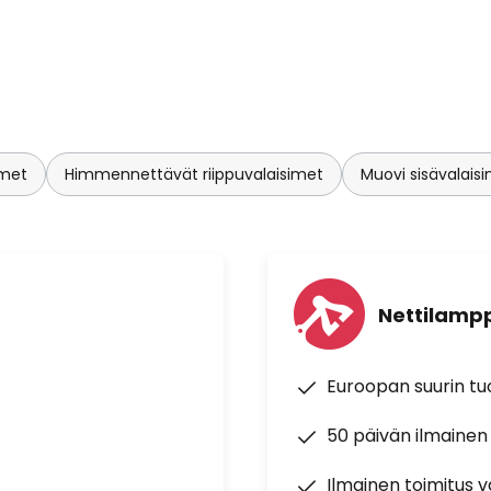
imet
Himmennettävät riippuvalaisimet
Muovi sisävalais
Nettilampp
Euroopan suurin t
50 päivän ilmainen
Ilmainen toimitus vä