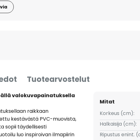
via
iedot
Tuotearvostelut
käällä valokuvapainatuksella
Mitat
natuksellaan raikkaan
Korkeus (cm):
tettu kestävästä PVC-muovista,
Halkaisija (cm):
 sopii täydellisesti
oilu luo inspiroivan ilmapiirin
Ripustus enint. 