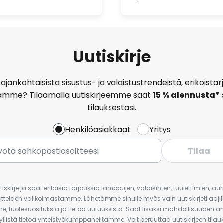
Uutiskirje
ajankohtaisista sisustus- ja valaistustrendeistä, erikoist
amme? Tilaamalla uutiskirjeemme saat
15 % alennusta*
tilauksestasi.
Henkilöasiakkaat
Yritys
Tilaa
iskirje ja saat erilaisia tarjouksia lamppujen, valaisinten, tuulettimien, a
uotteiden valikoimastamme. Lähetämme sinulle myös vain uutiskirjetilaajille
e, tuotesuosituksia ja tietoa uutuuksista. Saat lisäksi mahdollisuuden arv
yllistä tietoa yhteistyökumppaneiltamme. Voit peruuttaa uutiskirjeen til