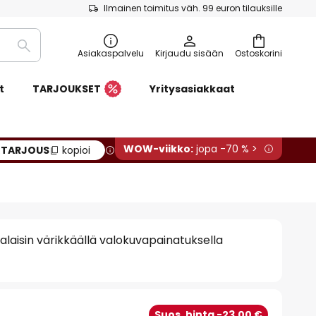
Ilmainen toimitus väh. 99 euron tilauksille
Etsi
Asiakaspalvelu
Kirjaudu sisään
Ostoskorini
t
TARJOUKSET
Yritysasiakkaat
WOW-viikko:
jopa -70 % >
:
TARJOUS
kopioi
valaisin värikkäällä valokuvapainatuksella
Suos. hinta -23,00 €