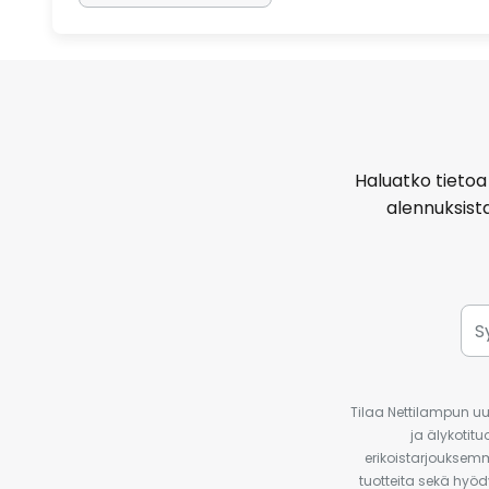
Haluatko tietoa 
alennuksist
Tilaa Nettilampun uut
ja älykotit
erikoistarjouksemm
tuotteita sekä hyöd