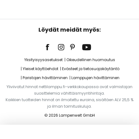
Löydät meidät myös:
Yksityisyysasetukset
Oikeudellinen huomautus
Yleiset käyttöehdot
Evästeet ja tietosuojakäytäntö
Paristojen hävittäminen
Lamppujen hävittäminen
Yliviivatut hinnat nettilamppu.fi-verkkokaupassa ovat valmistajan
suosittelemia vähittäismyyntihintoja.
Kaikkien tuotteiden hinnat on ilmoitettu euroina, sisältäen ALV 25,5 %
ja ilman toimituskuluja.
© 2026 Lampenwelt GmbH
Lisää ostoskoriin