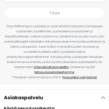
Tilaa
Tilaa Nettilampun uutiskirje ja saat erilaisia tarjouksia lamppujen,
valaisinten, tuulettimien, aurinkokennovalaisinten ja
älykotituotteiden valikoimastamme. Lähetämme sinulle myös vain
uutiskirjetilaajille tarkoitetut erikoistarjouksemme, tuotesuosituksia ja
tietoa uutuuksista. Saat lisäksi mahdollisuuden arvioida ja
suositella tuotteita sekä hyödyllistä tietoa
yhteistyökumppaneiltamme. Voit peruuttaa uutiskirjeen tilauksen
koska tahansa linkistä, jonka löydät jokaisesta uutiskirjeestä, tai
käyttämällä
yhteydenottolomaketta
. Lisätietoa löydät
tietosuojaselosteestamme
.
*Tilauksen vähimmäisarvo 109 €.
Poissuljetut valmistajat
.
Asiakaspalvelu
Käytä peruutusoikeutta