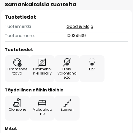
Samankaltaisia tuotteita
Tuotetiedot
Tuotemerkki
Good & Mojo
Tuotenumero:
10034539
Tuotetiedot
Himmenne
Himmenni
Ei sis.
E27
ttävä
n ei sisälly
valonlähd
että
Täydellinen näihin tiloihin
Olohuone
Makuuhuo
Eteinen
ne
Mitat