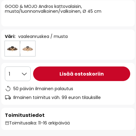
of
GOOD & MOJO Andros kattovalaisin,
musta/luonnonvalkoinen/valkoinen, Ø 45 cm
the
images
gallery
Väri:
vaaleanruskea / musta
Lisää ostoskoriin
1
50 päivän ilmainen palautus
Ilmainen toimitus väh. 99 euron tilauksille
Toimitustiedot
Toimitusaika: 11-16 arkipäivää