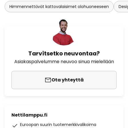
Himmennettävät kattovalaisimet olohuoneeseen
Desi
Tarvitsetko neuvontaa?
Asiakaspalvelumme neuvoo sinua mielellään
Ota yhteyttä
Nettilamppu.fi
Euroopan suurin tuotemerkkivalikoima