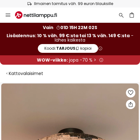
Ilmainen toimitus väh. 99 euron tilauksille
Skip
to
Content
Vain
01D 15H 22M 01S
Lisäalennus: 10 % väh. 99 €:sta tai 13 % väh. 149 €:sta
-
lähes kaikesta
Koodi:
TARJOUS
kopioi
WOW-viikko:
jopa -70 % >
Kattovalaisimet
Skip
to
the
end
of
the
images