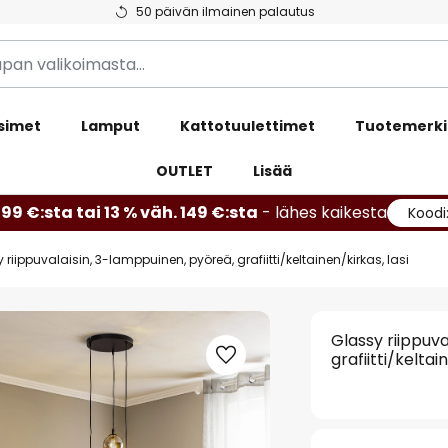
50 päivän ilmainen palautus
simet
Lamput
Kattotuulettimet
Tuotemerki
OUTLET
Lisää
99 €:sta tai 13 % väh. 149 €:sta
- lähes kaikesta
Koodi
 riippuvalaisin, 3-lamppuinen, pyöreä, grafiitti/keltainen/kirkas, lasi
Glassy riippuv
grafiitti/keltai