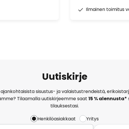
Ilmainen toimitus vä
Uutiskirje
ajankohtaisista sisustus- ja valaistustrendeistä, erikoist
amme? Tilaamalla uutiskirjeemme saat
15 % alennusta*
tilauksestasi.
Henkilöasiakkaat
Yritys