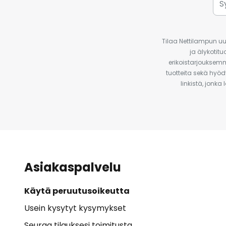
Tilaa Nettilampun uut
ja älykotit
erikoistarjouksemm
tuotteita sekä hyöd
linkistä, jonka
Asiakaspalvelu
Käytä peruutusoikeutta
Usein kysytyt kysymykset
Seuraa tilauksesi toimitusta