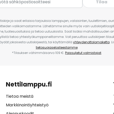
Tilaa
iskirje ja saat erilaisia tarjouksia lamppujen, valaisinten, tuulettimien, a
uotteiden valikoimastamme. Lähetämme sinulle myös vain uutiskirjetilaajille
e, tuotesuosituksia ja tietoa uutuuksista. Saat lisäksi mahdollisuuden arv
yllistä tietoa yhteistyökumppaneiltamme. Voit peruuttaa uutiskirjeen til
 löydät jokaisesta uutiskirjeestä, tai käyttämällä
yhteydenottolomaketta
. L
tietosuojaselosteestamme
.
*Tilauksen vähimmäisarvo 109 €.
Poissuljetut valmistajat
.
Nettilamppu.fi
Tietoa meistä
Markkinointiyhteistyö
Alennuskoodit