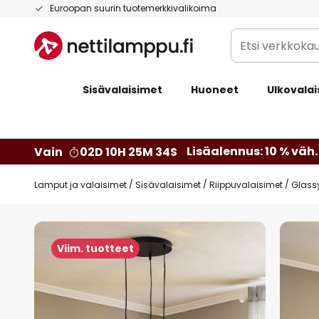
Skip
Euroopan suurin tuotemerkkivalikoima
to
Etsi
Content
verkkokaupan
valikoimasta...
Sisävalaisimet
Huoneet
Ulkovalai
Lisäalennus: 10 % väh. 
Vain
02D 10H 25M 33S
Lamput ja valaisimet
Sisävalaisimet
Riippuvalaisimet
Glassy
Skip
to
Viim. tuotteet
the
end
of
the