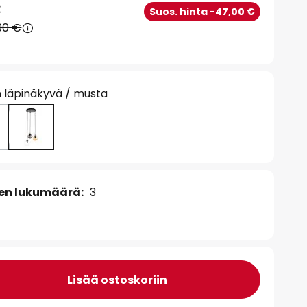
€
Suos. hinta -47,00 €
90 €
en läpinäkyvä / musta
en lukumäärä:
3
Lisää ostoskoriin