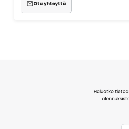
Ota yhteyttä
Haluatko tietoa 
alennuksist