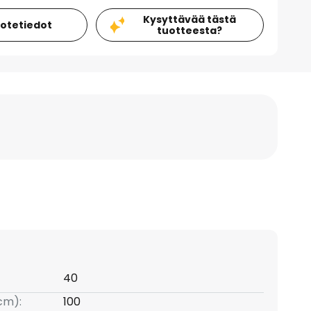
Kysyttävää tästä
uotetiedot
tuotteesta?
40
(cm):
100