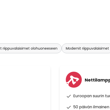
t riippuvalaisimet olohuoneeseen
Modernit riippuvalaisimet
Nettilampp
Euroopan suurin t
50 päivän ilmainen