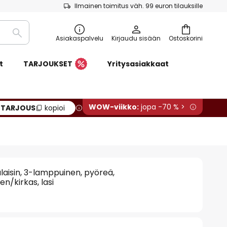
Ilmainen toimitus väh. 99 euron tilauksille
Etsi
Asiakaspalvelu
Kirjaudu sisään
Ostoskorini
t
TARJOUKSET
Yritysasiakkaat
WOW-viikko:
jopa -70 % >
:
TARJOUS
kopioi
alaisin, 3-lamppuinen, pyöreä,
nen/kirkas, lasi