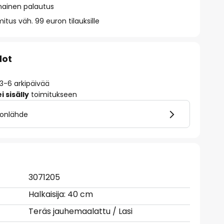
mainen palautus
itus väh. 99 euron tilauksille
dot
 3-6 arkipäivää
 sisälly
toimitukseen
alonlähde
3071205
Halkaisija: 40 cm
Teräs jauhemaalattu / Lasi