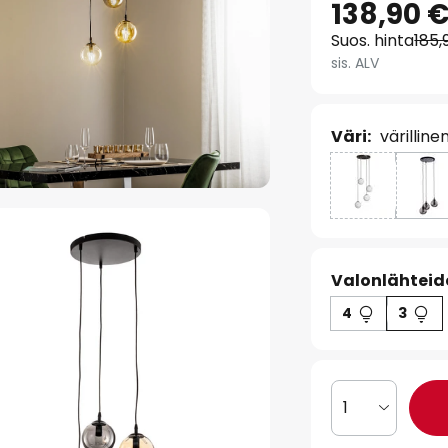
138,90 
Suos. hinta
185,
sis. ALV
Väri:
värillin
Valonlähteid
4
3
1