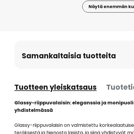
Näytä enemmän ku
Skip
to
the
beginning
of
the
Samankaltaisia tuotteita
images
gallery
Tuotteen yleiskatsaus
Tuotet
Glassy-riippuvalaisin: eleganssia ja monipuol
yhdistelmässä
Glassy-riippuvalaisin on valmistettu korkealaatui
teräksestä ja hienosta lasista, ja siinä yhdistyvät m