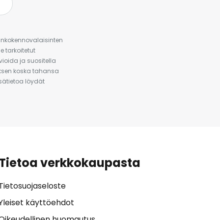
urinkokennovalaisinten
 tarkoitetut
ioida ja suositella
auksen koska tahansa
isätietoa löydät
Tietoa verkkokaupasta
Tietosuojaseloste
Yleiset käyttöehdot
Oikeudellinen huomautus