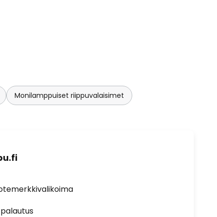
Monilamppuiset riippuvalaisimet
u.fi
uotemerkkivalikoima
 palautus