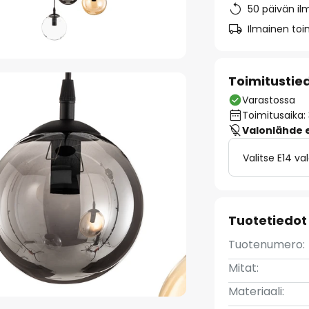
50 päivän il
Ilmainen toim
Toimitustie
Varastossa
Toimitusaika:
Valonlähde ei
Valitse E14 v
Tuotetiedot
Tuotenumero:
Mitat:
Materiaali: