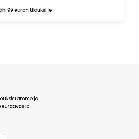
h. 99 euron tilauksille
arjouksistamme ja
seuraavasta