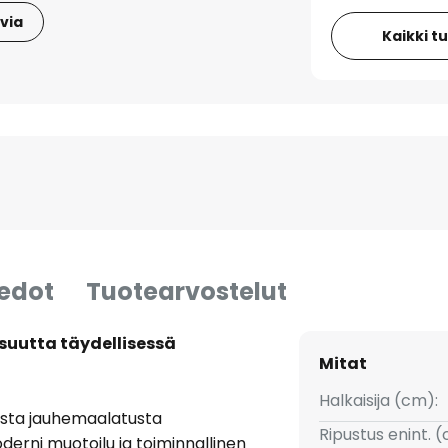
via
Kaikki t
iedot
Tuotearvostelut
isuutta täydellisessä
Mitat
Halkaisija (cm):
sesta jauhemaalatusta
Ripustus enint. 
oderni muotoilu ja toiminnallinen