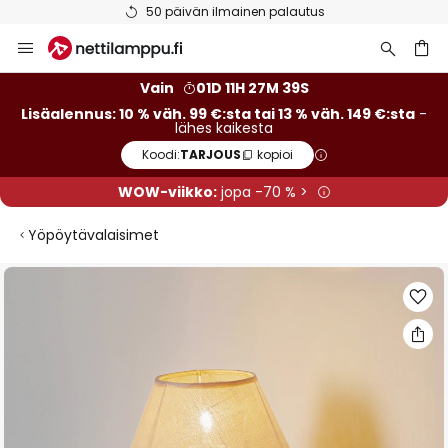
50 päivän ilmainen palautus
Skip
to
Content
Vain
01D 11H 27M 39S
Lisäalennus: 10 % väh. 99 €:sta tai 13 % väh. 149 €:sta
-
lähes kaikesta
Koodi:
TARJOUS
kopioi
WOW-viikko:
jopa -70 % >
Yöpöytävalaisimet
Skip
to
the
end
of
the
images