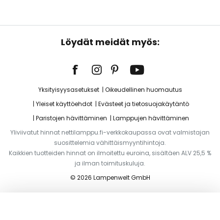
Löydät meidät myös:
Yksityisyysasetukset
Oikeudellinen huomautus
Yleiset käyttöehdot
Evästeet ja tietosuojakäytäntö
Paristojen hävittäminen
Lamppujen hävittäminen
Yliviivatut hinnat nettilamppu.fi-verkkokaupassa ovat valmistajan
suosittelemia vähittäismyyntihintoja.
Kaikkien tuotteiden hinnat on ilmoitettu euroina, sisältäen ALV 25,5 %
ja ilman toimituskuluja.
© 2026 Lampenwelt GmbH
Lisää ostoskoriin