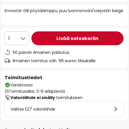
of
Envostar Gill pöytälamppu, puu luonnonväri/varjostin beige
the
images
gallery
Lisää ostoskoriin
1
50 päivän ilmainen palautus
Ilmainen toimitus väh. 99 euron tilauksille
Toimitustiedot
Varastossa
Toimitusaika: 3-6 arkipäivää
Valonlähde ei sisälly
toimitukseen
Valitse E27 valonlähde