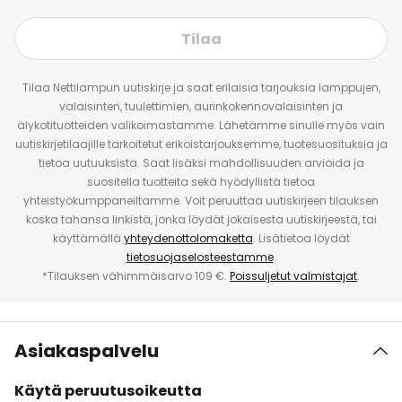
Tilaa
Tilaa Nettilampun uutiskirje ja saat erilaisia tarjouksia lamppujen,
valaisinten, tuulettimien, aurinkokennovalaisinten ja
älykotituotteiden valikoimastamme. Lähetämme sinulle myös vain
uutiskirjetilaajille tarkoitetut erikoistarjouksemme, tuotesuosituksia ja
tietoa uutuuksista. Saat lisäksi mahdollisuuden arvioida ja
suositella tuotteita sekä hyödyllistä tietoa
yhteistyökumppaneiltamme. Voit peruuttaa uutiskirjeen tilauksen
koska tahansa linkistä, jonka löydät jokaisesta uutiskirjeestä, tai
käyttämällä
yhteydenottolomaketta
. Lisätietoa löydät
tietosuojaselosteestamme
.
*Tilauksen vähimmäisarvo 109 €.
Poissuljetut valmistajat
.
Asiakaspalvelu
Käytä peruutusoikeutta