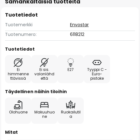
Samankaltaisia tuotteita
Tuotetiedot
Tuotemerkki
Envostar
Tuotenumero:
6118212
Tuotetiedot
Ei
Ei sis.
E27
Tyyppi C -
himmenne
valonlähd
Euro-
ttävissä
että
pistoke
Täydellinen näihin tiloihin
Olohuone
Makuuhuo
Ruokailutil
ne
a
Mitat