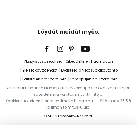
Löydät meidät myös:
Yksityisyysasetukset
Oikeudellinen huomautus
Yleiset käyttöehdot
Evästeet ja tietosuojakäytäntö
Paristojen hävittäminen
Lamppujen hävittäminen
Yliviivatut hinnat nettilamppu.fi-verkkokaupassa ovat valmistajan
suosittelemia vähittäismyyntihintoja.
Kaikkien tuotteiden hinnat on ilmoitettu euroina, sisältäen ALV 25,5 %
ja ilman toimituskuluja.
© 2026 Lampenwelt GmbH
Lisää ostoskoriin