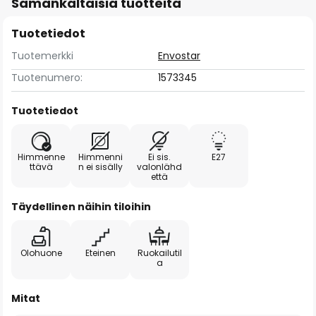
Samankaltaisia tuotteita
Tuotetiedot
Tuotemerkki
Envostar
Tuotenumero:
1573345
Tuotetiedot
Himmenne
Himmenni
Ei sis.
E27
ttävä
n ei sisälly
valonlähd
että
Täydellinen näihin tiloihin
Olohuone
Eteinen
Ruokailutil
a
Mitat