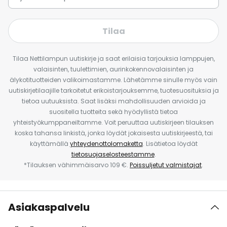
Tilaa
Tilaa Nettilampun uutiskirje ja saat erilaisia tarjouksia lamppujen,
valaisinten, tuulettimien, aurinkokennovalaisinten ja
älykotituotteiden valikoimastamme. Lähetämme sinulle myös vain
uutiskirjetilaajille tarkoitetut erikoistarjouksemme, tuotesuosituksia ja
tietoa uutuuksista. Saat lisäksi mahdollisuuden arvioida ja
suositella tuotteita sekä hyödyllistä tietoa
yhteistyökumppaneiltamme. Voit peruuttaa uutiskirjeen tilauksen
koska tahansa linkistä, jonka löydät jokaisesta uutiskirjeestä, tai
käyttämällä
yhteydenottolomaketta
. Lisätietoa löydät
tietosuojaselosteestamme
.
*Tilauksen vähimmäisarvo 109 €.
Poissuljetut valmistajat
.
Asiakaspalvelu