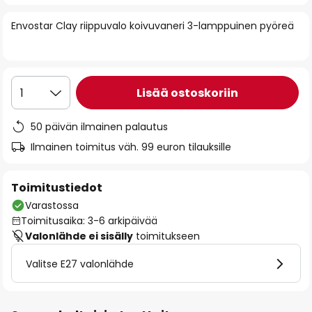
of
Envostar Clay riippuvalo koivuvaneri 3-lamppuinen pyöreä
the
images
gallery
Lisää ostoskoriin
1
50 päivän ilmainen palautus
Ilmainen toimitus väh. 99 euron tilauksille
Toimitustiedot
Varastossa
Toimitusaika: 3-6 arkipäivää
Valonlähde ei sisälly
toimitukseen
Valitse E27 valonlähde