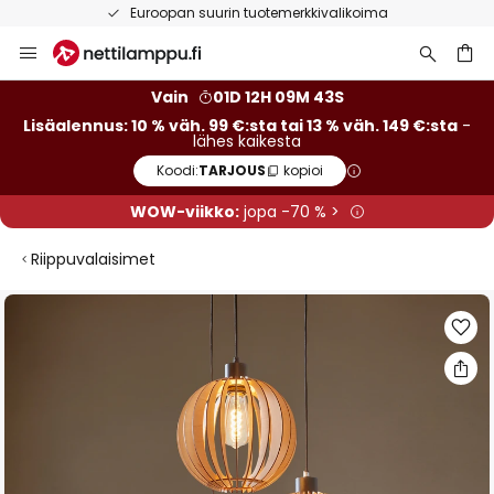
Euroopan suurin tuotemerkkivalikoima
Skip
to
Content
Vain
01D 12H 09M 42S
Lisäalennus: 10 % väh. 99 €:sta tai 13 % väh. 149 €:sta
-
lähes kaikesta
Koodi:
TARJOUS
kopioi
WOW-viikko:
jopa -70 % >
Riippuvalaisimet
Skip
to
the
end
of
the
images