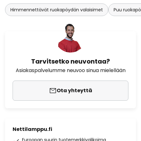
Himmennettävät ruokapöydän valaisimet
Puu ruokapö
Tarvitsetko neuvontaa?
Asiakaspalvelumme neuvoo sinua mielellään
Ota yhteyttä
Nettilamppu.fi
Euroopan suurin tuotemerkkivalikoima