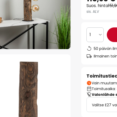
Suos. hinta
151,
sis. ALV
1
50 päivän il
Ilmainen toim
Toimitustie
Vain muutamia
Toimitusaika:
Valonlähde ei
Valitse E27 v