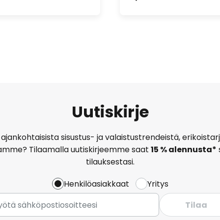
Uutiskirje
ajankohtaisista sisustus- ja valaistustrendeistä, erikoist
amme? Tilaamalla uutiskirjeemme saat
15 % alennusta*
tilauksestasi.
Henkilöasiakkaat
Yritys
Tilaa