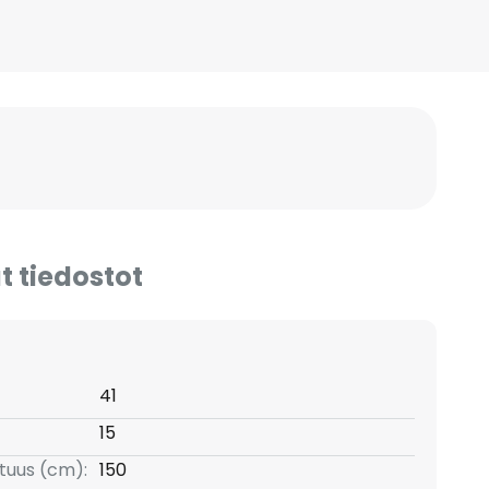
t tiedostot
41
15
ituus (cm):
150