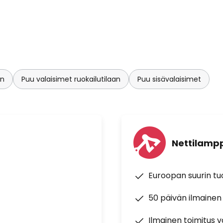
en
Puu valaisimet ruokailutilaan
Puu sisävalaisimet
Nettilampp
Euroopan suurin t
50 päivän ilmainen
Ilmainen toimitus vä