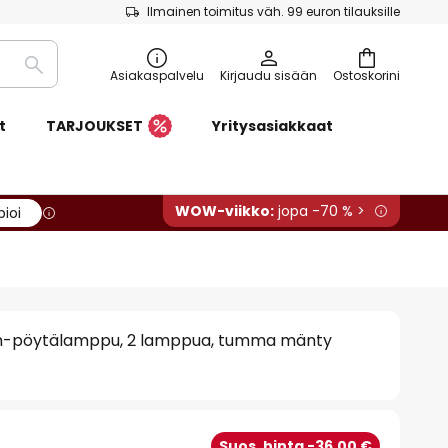
Ilmainen toimitus väh. 99 euron tilauksille
Etsi
Asiakaspalvelu
Kirjaudu sisään
Ostoskorini
t
TARJOUKSET
Yritysasiakkaat
WOW-viikko:
jopa -70 % >
pioi
m-pöytälamppu, 2 lamppua, tumma mänty
Suos. hinta -36,00 €