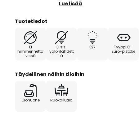
hehkulamppuja pöytävalaisimen ko
Lue lisää
Pyöreä jalusta on valmistettu mus
Envostar-valaisimet tekevät vai
Tuotetiedot
hiilidioksidipäästöjalanjäljellään
Euroopassa. Lisäksi käytetään uus
kierrätettäviä pakkausmateriaale
Ei
Ei sis.
E27
Tyyppi C -
himmennettä
valonlähdett
Euro-pistoke
vissä
ä
Täydellinen näihin tiloihin
Olohuone
Ruokailutila