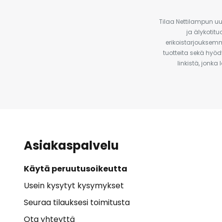
Tilaa Nettilampun uut
ja älykotit
erikoistarjouksemm
tuotteita sekä hyöd
linkistä, jonka
Asiakaspalvelu
Käytä peruutusoikeutta
Usein kysytyt kysymykset
Seuraa tilauksesi toimitusta
Ota yhteyttä