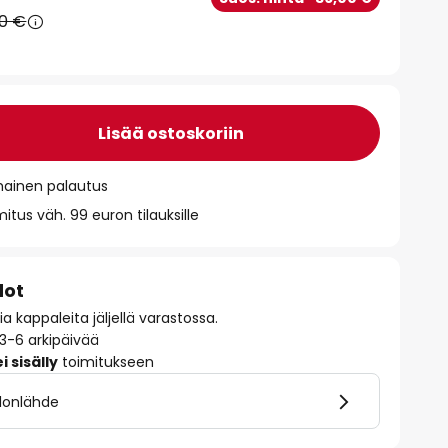
90 €
Lisää ostoskoriin
mainen palautus
itus väh. 99 euron tilauksille
dot
 kappaleita jäljellä varastossa.
 3-6 arkipäivää
 sisälly
toimitukseen
alonlähde