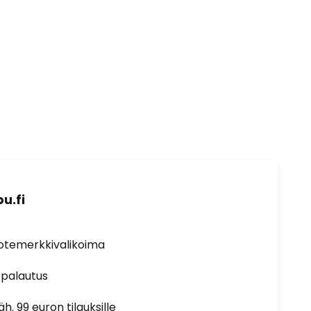
u.fi
uotemerkkivalikoima
 palautus
h. 99 euron tilauksille