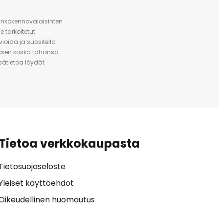
urinkokennovalaisinten
 tarkoitetut
ioida ja suositella
auksen koska tahansa
isätietoa löydät
Tietoa verkkokaupasta
Tietosuojaseloste
Yleiset käyttöehdot
Oikeudellinen huomautus