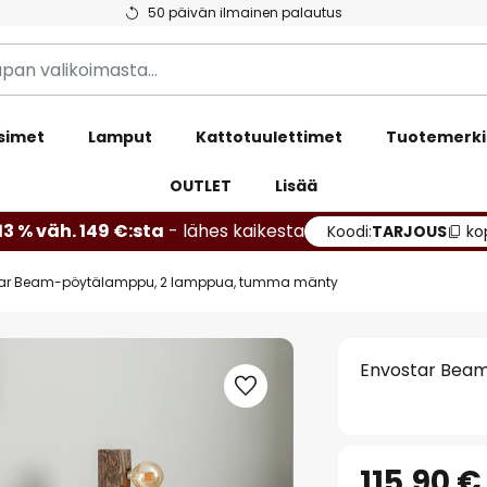
50 päivän ilmainen palautus
simet
Lamput
Kattotuulettimet
Tuotemerki
OUTLET
Lisää
13 % väh. 149 €:sta
- lähes kaikesta
Koodi:
TARJOUS
ko
tar Beam-pöytälamppu, 2 lamppua, tumma mänty
Envostar Bea
115,90 €