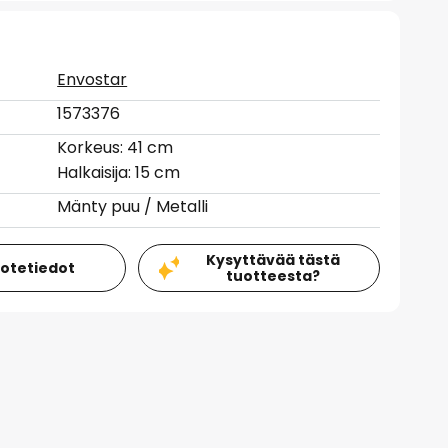
Envostar
1573376
Korkeus: 41 cm
Halkaisija: 15 cm
Mänty puu / Metalli
Kysyttävää tästä
uotetiedot
tuotteesta?