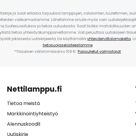
iskirje ja saat erilaisia tarjouksia lamppujen, valaisinten, tuulettimien, a
uotteiden valikoimastamme. Lähetämme sinulle myös vain uutiskirjetilaajille
e, tuotesuosituksia ja tietoa uutuuksista. Saat lisäksi mahdollisuuden arv
yllistä tietoa yhteistyökumppaneiltamme. Voit peruuttaa uutiskirjeen til
 löydät jokaisesta uutiskirjeestä, tai käyttämällä
yhteydenottolomaketta
. L
tietosuojaselosteestamme
.
*Tilauksen vähimmäisarvo 109 €.
Poissuljetut valmistajat
.
Nettilamppu.fi
Tietoa meistä
Markkinointiyhteistyö
Alennuskoodit
Uutiskirje