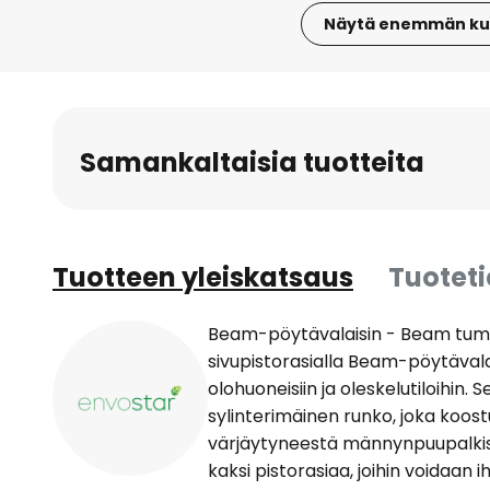
Näytä enemmän ku
Skip
to
the
beginning
Samankaltaisia tuotteita
of
the
images
gallery
Tuotteen yleiskatsaus
Tuotet
Beam-pöytävalaisin - Beam tu
sivupistorasialla Beam-pöytävalai
olohuoneisiin ja oleskelutiloihin.
sylinterimäinen runko, joka koos
värjäytyneestä männynpuupalkista
kaksi pistorasiaa, joihin voidaan 