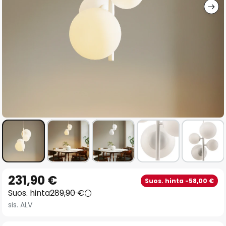
Skip
231,90 €
Suos. hinta -58,00 €
to
Suos. hinta
289,90 €
the
sis. ALV
beginning
of