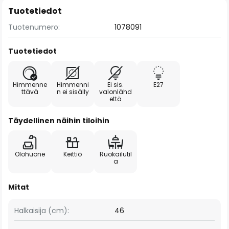
Tuotetiedot
Tuotenumero:
1078091
Tuotetiedot
Himmenne
Himmenni
Ei sis.
E27
ttävä
n ei sisälly
valonlähd
että
Täydellinen näihin tiloihin
Olohuone
Keittiö
Ruokailutil
a
Mitat
Halkaisija (cm):
46