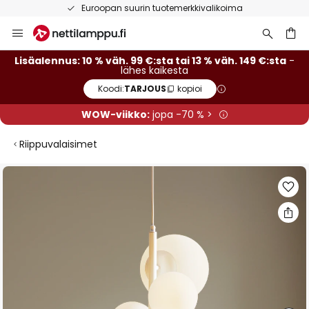
Euroopan suurin tuotemerkkivalikoima
Skip
to
Content
Lisäalennus: 10 % väh. 99 €:sta tai 13 % väh. 149 €:sta
-
lähes kaikesta
Koodi:
TARJOUS
kopioi
WOW-viikko:
jopa -70 % >
Riippuvalaisimet
Skip
to
the
end
of
the
images
gallery