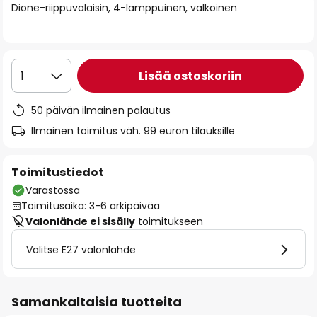
Dione-riippuvalaisin, 4-lamppuinen, valkoinen
the
images
gallery
Lisää ostoskoriin
1
50 päivän ilmainen palautus
Ilmainen toimitus väh. 99 euron tilauksille
Toimitustiedot
Varastossa
Toimitusaika: 3-6 arkipäivää
Valonlähde ei sisälly
toimitukseen
Valitse E27 valonlähde
Samankaltaisia tuotteita