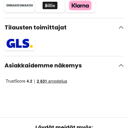
Tilausten toimittajat
Asiakkaidemme näkemys
Löydät meidät myös: