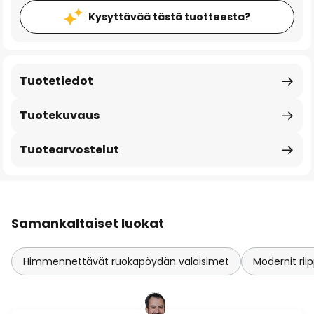
Kysyttävää tästä tuotteesta?
Tuotetiedot
Tuotekuvaus
Tuotearvostelut
Samankaltaiset luokat
Himmennettävät ruokapöydän valaisimet
Modernit ri