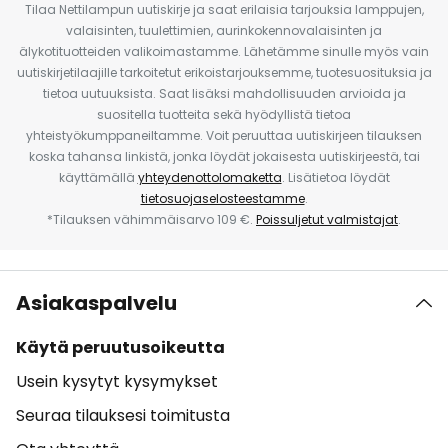
Tilaa Nettilampun uutiskirje ja saat erilaisia tarjouksia lamppujen,
valaisinten, tuulettimien, aurinkokennovalaisinten ja
älykotituotteiden valikoimastamme. Lähetämme sinulle myös vain
uutiskirjetilaajille tarkoitetut erikoistarjouksemme, tuotesuosituksia ja
tietoa uutuuksista. Saat lisäksi mahdollisuuden arvioida ja
suositella tuotteita sekä hyödyllistä tietoa
yhteistyökumppaneiltamme. Voit peruuttaa uutiskirjeen tilauksen
koska tahansa linkistä, jonka löydät jokaisesta uutiskirjeestä, tai
käyttämällä
yhteydenottolomaketta
. Lisätietoa löydät
tietosuojaselosteestamme
.
*Tilauksen vähimmäisarvo 109 €.
Poissuljetut valmistajat
.
Asiakaspalvelu
Käytä peruutusoikeutta
Usein kysytyt kysymykset
Seuraa tilauksesi toimitusta