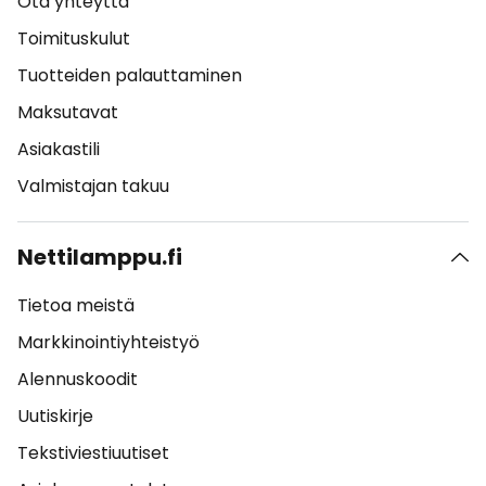
Ota yhteyttä
Toimituskulut
Tuotteiden palauttaminen
Maksutavat
Asiakastili
Valmistajan takuu
Nettilamppu.fi
Tietoa meistä
Markkinointiyhteistyö
Alennuskoodit
Uutiskirje
Tekstiviestiuutiset