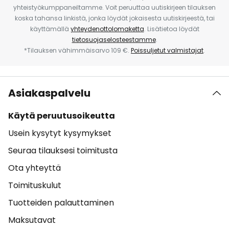
yhteistyökumppaneiltamme. Voit peruuttaa uutiskirjeen tilauksen
koska tahansa linkistä, jonka löydät jokaisesta uutiskirjeestä, tai
käyttämällä
yhteydenottolomaketta
. Lisätietoa löydät
tietosuojaselosteestamme
.
*Tilauksen vähimmäisarvo 109 €.
Poissuljetut valmistajat
.
Asiakaspalvelu
Käytä peruutusoikeutta
Usein kysytyt kysymykset
Seuraa tilauksesi toimitusta
Ota yhteyttä
Toimituskulut
Tuotteiden palauttaminen
Maksutavat