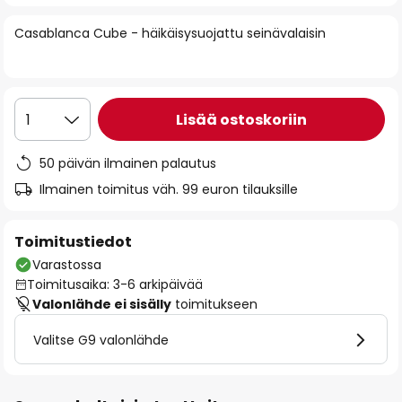
of
Casablanca Cube - häikäisysuojattu seinävalaisin
the
images
gallery
Lisää ostoskoriin
1
50 päivän ilmainen palautus
Ilmainen toimitus väh. 99 euron tilauksille
Toimitustiedot
Varastossa
Toimitusaika: 3-6 arkipäivää
Valonlähde ei sisälly
toimitukseen
Valitse G9 valonlähde