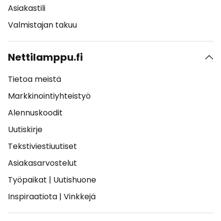
Asiakastili
Valmistajan takuu
Nettilamppu.fi
Tietoa meistä
Markkinointiyhteistyö
Alennuskoodit
Uutiskirje
Tekstiviestiuutiset
Asiakasarvostelut
Työpaikat
|
Uutishuone
Inspiraatiota
|
Vinkkejä