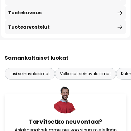
Tuotekuvaus
Tuotearvostelut
Samankaltaiset luokat
Lasi seinävalaisimet
Valkoiset seinävalaisimet
Kulm
Tarvitsetko neuvontaa?
Asiakaspalvelumme neuvoo sinua mielellään