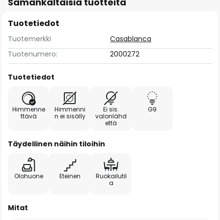
Samankaltaisia tuotteita
Tuotetiedot
Tuotemerkki
Casablanca
Tuotenumero:
2000272
Tuotetiedot
Himmenne
Himmenni
Ei sis.
G9
ttävä
n ei sisälly
valonlähd
että
Täydellinen näihin tiloihin
Olohuone
Eteinen
Ruokailutil
a
Mitat