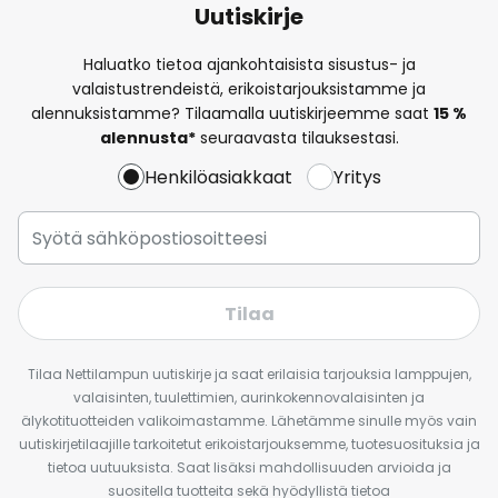
Uutiskirje
Haluatko tietoa ajankohtaisista sisustus- ja
valaistustrendeistä, erikoistarjouksistamme ja
alennuksistamme? Tilaamalla uutiskirjeemme saat
15 %
alennusta*
seuraavasta tilauksestasi.
Henkilöasiakkaat
Yritys
Tilaa
Tilaa Nettilampun uutiskirje ja saat erilaisia tarjouksia lamppujen,
valaisinten, tuulettimien, aurinkokennovalaisinten ja
älykotituotteiden valikoimastamme. Lähetämme sinulle myös vain
uutiskirjetilaajille tarkoitetut erikoistarjouksemme, tuotesuosituksia ja
tietoa uutuuksista. Saat lisäksi mahdollisuuden arvioida ja
suositella tuotteita sekä hyödyllistä tietoa