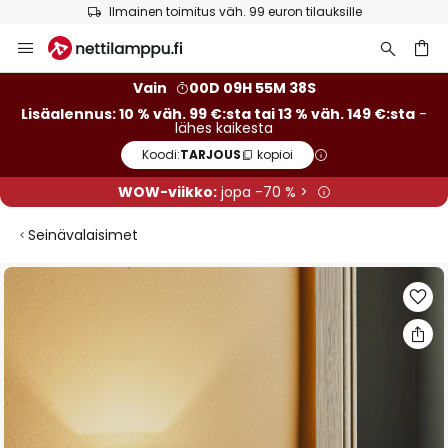
Ilmainen toimitus väh. 99 euron tilauksille
Skip
to
Content
Vain
00D 09H 55M 38S
Lisäalennus: 10 % väh. 99 €:sta tai 13 % väh. 149 €:sta
-
lähes kaikesta
Koodi:
TARJOUS
kopioi
WOW-viikko:
jopa -70 % >
Seinävalaisimet
Skip
to
the
end
of
the
images