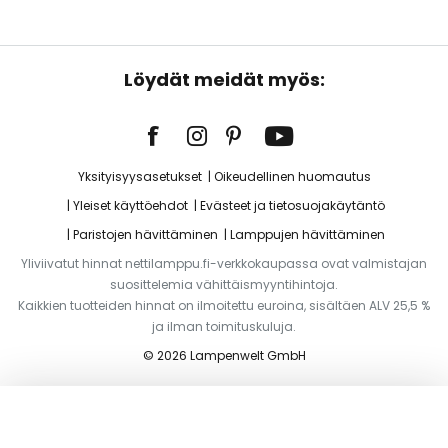
Löydät meidät myös:
Yksityisyysasetukset
Oikeudellinen huomautus
Yleiset käyttöehdot
Evästeet ja tietosuojakäytäntö
Paristojen hävittäminen
Lamppujen hävittäminen
Yliviivatut hinnat nettilamppu.fi-verkkokaupassa ovat valmistajan
suosittelemia vähittäismyyntihintoja.
Kaikkien tuotteiden hinnat on ilmoitettu euroina, sisältäen ALV 25,5 %
ja ilman toimituskuluja.
© 2026 Lampenwelt GmbH
Lisää ostoskoriin