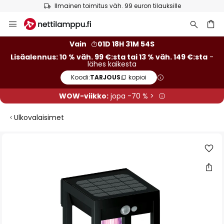
Ilmainen toimitus väh. 99 euron tilauksille
Skip
to
Content
Vain
01D 18H 31M 53S
Lisäalennus: 10 % väh. 99 €:sta tai 13 % väh. 149 €:sta
-
lähes kaikesta
Koodi:
TARJOUS
kopioi
WOW-viikko:
jopa -70 % >
Ulkovalaisimet
Skip
to
the
end
of
the
images