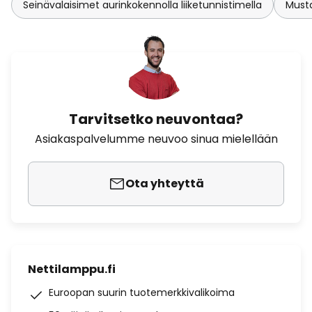
Seinävalaisimet aurinkokennolla liiketunnistimella
Musta
Tarvitsetko neuvontaa?
Asiakaspalvelumme neuvoo sinua mielellään
Ota yhteyttä
Nettilamppu.fi
Euroopan suurin tuotemerkkivalikoima