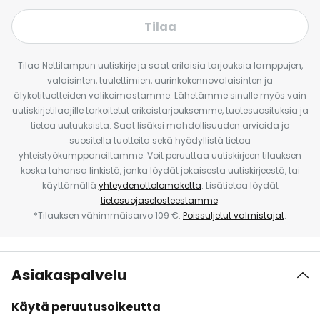
Tilaa
Tilaa Nettilampun uutiskirje ja saat erilaisia tarjouksia lamppujen,
valaisinten, tuulettimien, aurinkokennovalaisinten ja
älykotituotteiden valikoimastamme. Lähetämme sinulle myös vain
uutiskirjetilaajille tarkoitetut erikoistarjouksemme, tuotesuosituksia ja
tietoa uutuuksista. Saat lisäksi mahdollisuuden arvioida ja
suositella tuotteita sekä hyödyllistä tietoa
yhteistyökumppaneiltamme. Voit peruuttaa uutiskirjeen tilauksen
koska tahansa linkistä, jonka löydät jokaisesta uutiskirjeestä, tai
käyttämällä
yhteydenottolomaketta
. Lisätietoa löydät
tietosuojaselosteestamme
.
*Tilauksen vähimmäisarvo 109 €.
Poissuljetut valmistajat
.
Asiakaspalvelu
Käytä peruutusoikeutta