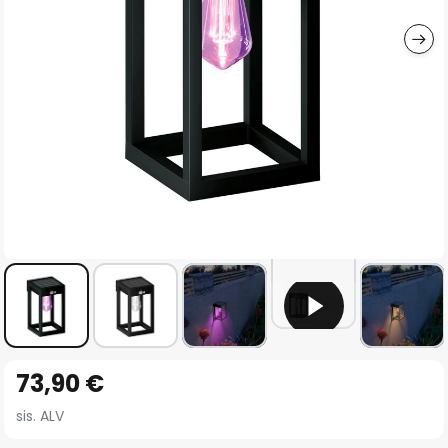
gallery
Skip
73,90 €
to
the
sis. ALV
beginning