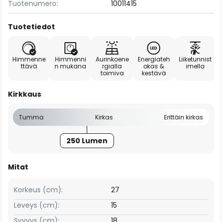
Tuotenumero:
10011415
Tuotetiedot
Himmenne
Himmenni
Aurinkoene
Energiateh
Liiketunnist
ttävä
n mukana
rgialla
okas &
imella
toimiva
kestävä
Kirkkaus
Tumma
Kirkas
Erittäin kirkas
250 Lumen
Mitat
Korkeus (cm):
27
Leveys (cm):
15
Syvyys (cm):
18