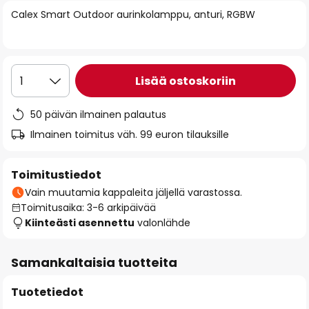
of
Calex Smart Outdoor aurinkolamppu, anturi, RGBW
the
images
gallery
Lisää ostoskoriin
1
50 päivän ilmainen palautus
Ilmainen toimitus väh. 99 euron tilauksille
Toimitustiedot
Vain muutamia kappaleita jäljellä varastossa.
Toimitusaika: 3-6 arkipäivää
Kiinteästi asennettu
valonlähde
Samankaltaisia tuotteita
Tuotetiedot