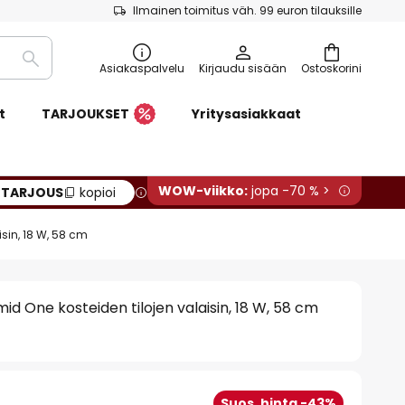
Ilmainen toimitus väh. 99 euron tilauksille
Etsi
Asiakaspalvelu
Kirjaudu sisään
Ostoskorini
t
TARJOUKSET
Yritysasiakkaat
WOW-viikko:
jopa -70 % >
:
TARJOUS
kopioi
sin, 18 W, 58 cm
 One kosteiden tilojen valaisin, 18 W, 58 cm
Suos. hinta -43%