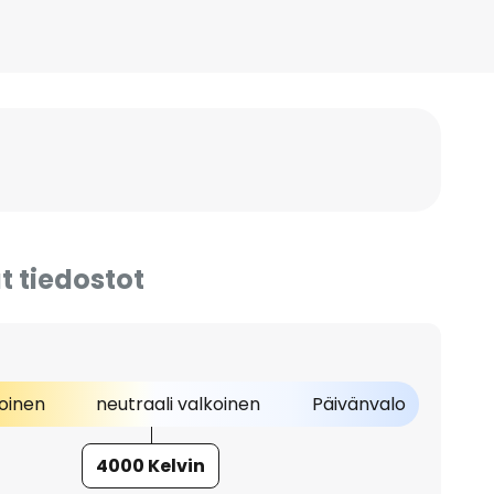
t tiedostot
oinen
neutraali valkoinen
Päivänvalo
4000 Kelvin