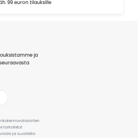
h. 99 euron tilauksille
arjouksistamme ja
seuraavasta
urinkokennovalaisinten
 tarkoitetut
ioida ja suositella