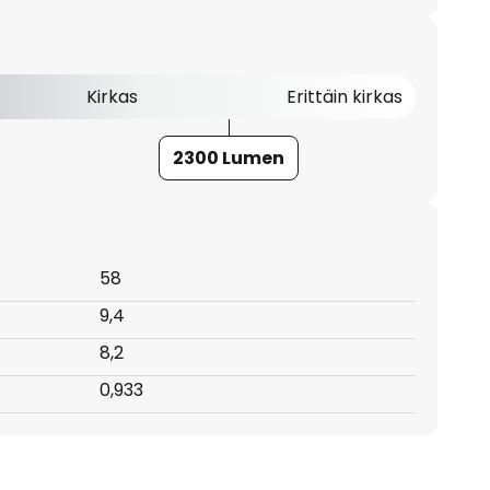
Kirkas
Erittäin kirkas
2300 Lumen
58
9,4
8,2
:
0,933