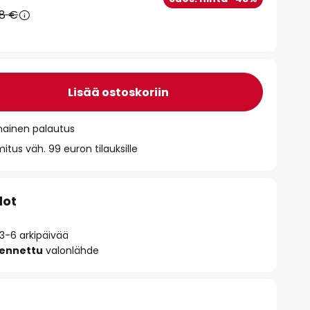
58 €
Lisää ostoskoriin
mainen palautus
itus väh. 99 euron tilauksille
dot
 3-6 arkipäivää
sennettu
valonlähde