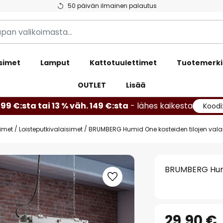
50 päivän ilmainen palautus
simet
Lamput
Kattotuulettimet
Tuotemerki
OUTLET
Lisää
99 €:sta tai 13 % väh. 149 €:sta
- lähes kaikesta
Koodi
simet
Loisteputkivalaisimet
BRUMBERG Humid One kosteiden tilojen valai
BRUMBERG Humid
29,90 €