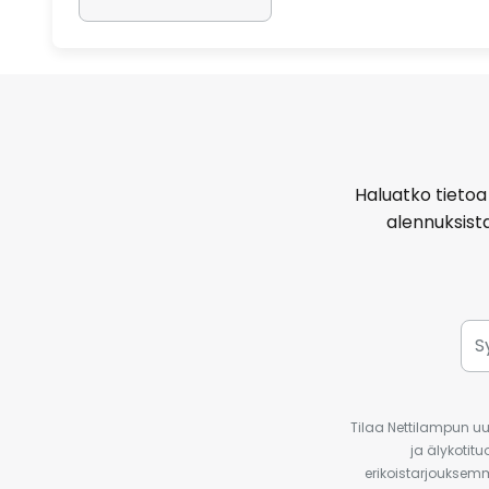
Haluatko tietoa 
alennuksist
Tilaa Nettilampun uut
ja älykotit
erikoistarjouksemm