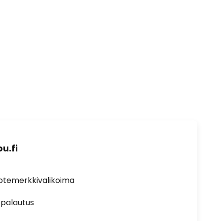
u.fi
uotemerkkivalikoima
 palautus