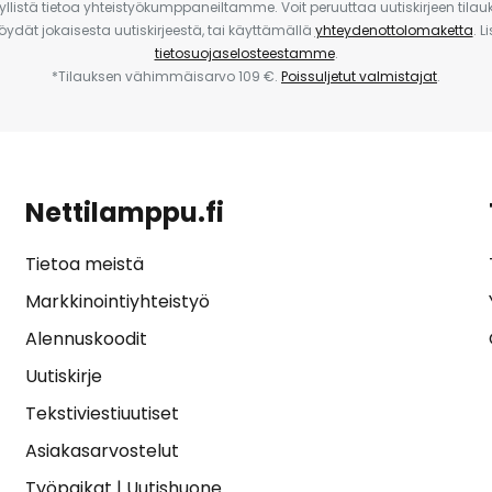
yllistä tietoa yhteistyökumppaneiltamme. Voit peruuttaa uutiskirjeen til
 löydät jokaisesta uutiskirjeestä, tai käyttämällä
yhteydenottolomaketta
. L
tietosuojaselosteestamme
.
*Tilauksen vähimmäisarvo 109 €.
Poissuljetut valmistajat
.
Nettilamppu.fi
Tietoa meistä
Markkinointiyhteistyö
Alennuskoodit
Uutiskirje
Tekstiviestiuutiset
Asiakasarvostelut
Työpaikat
|
Uutishuone