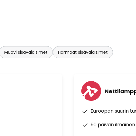
Muovi sisävalaisimet
Harmaat sisävalaisimet
Nettilampp
Euroopan suurin t
50 päivän ilmainen