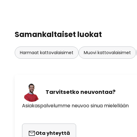
Samankaltaiset luokat
Harmaat kattovalaisimet
Muovi kattovalaisimet
Tarvitsetko neuvontaa?
Asiakaspalvelumme neuvoo sinua mielellään
Ota yhteyttä