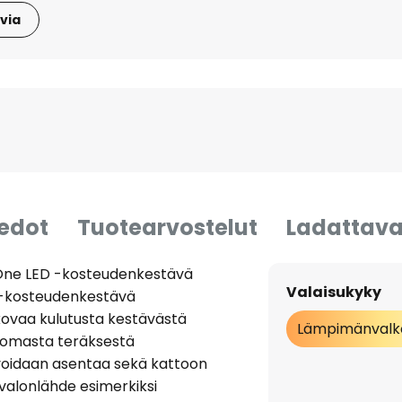
via
iedot
Tuotearvostelut
Ladattava
 One LED -kosteudenkestävä
Valaisukyky
D -kosteudenkestävä
 kovaa kulutusta kestävästä
Lämpimänvalk
tomasta teräksestä
 voidaan asentaa sekä kattoon
 valonlähde esimerkiksi