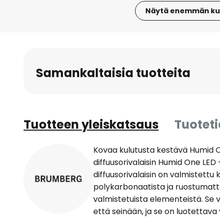
Näytä enemmän ku
Skip
to
the
beginning
Samankaltaisia tuotteita
of
the
images
gallery
Tuotteen yleiskatsaus
Tuotet
Kovaa kulutusta kestävä Humid
diffuusorivalaisin Humid One LE
diffuusorivalaisin on valmistettu
polykarbonaatista ja ruostumat
valmistetuista elementeistä. Se
että seinään, ja se on luotettava