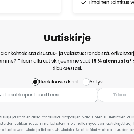
Ilmainen toimitus vä
Uutiskirje
ajankohtaisista sisustus- ja valaistustrendeistä, erikoist
amme? Tilaamalla uutiskirjeemme saat
15 % alennusta*
tilauksestasi.
Henkilöasiakkaat
Yritys
Tilaa
iskirje ja saat erilaisia tarjouksia lamppujen, valaisinten, tuulettimien, a
uotteiden valikoimastamme. Lähetämme sinulle myös vain uutiskirjetilaajille
e, tuotesuosituksia ja tietoa uutuuksista. Saat lisäksi mahdollisuuden arv