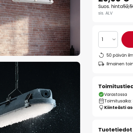
Suos. hinta
52,
sis. ALV
1
50 päivän il
Ilmainen toim
Toimitustie
Varastossa
Toimitusaika:
Kiinteästi a
Tuotetiedot