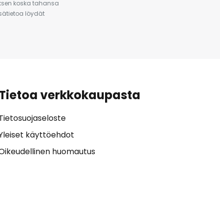
auksen koska tahansa
isätietoa löydät
Tietoa verkkokaupasta
Tietosuojaseloste
Yleiset käyttöehdot
Oikeudellinen huomautus