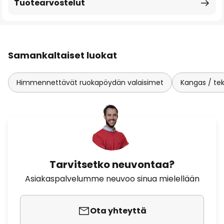
Tuotearvostelut
Samankaltaiset luokat
Himmennettävät ruokapöydän valaisimet
Kangas / teks
Tarvitsetko neuvontaa?
Asiakaspalvelumme neuvoo sinua mielellään
Ota yhteyttä