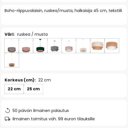
of
Boho-riippuvalaisin, ruskea/musta, halkaisija 45 cm, tekstiili
the
images
gallery
Väri:
ruskea / musta
Korkeus (cm):
22 cm
22 cm
25 cm
50 päivän ilmainen palautus
Ilmainen toimitus väh. 99 euron tilauksille