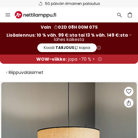
50 päivän ilmainen palautus
Skip
to
Content
Vain
02D 08H 00M 07S
Lisäalennus: 10 % väh. 99 €:sta tai 13 % väh. 149 €:sta
-
lähes kaikesta
Koodi:
TARJOUS
kopioi
WOW-viikko:
jopa -70 % >
Riippuvalaisimet
Skip
to
the
end
of
the
images