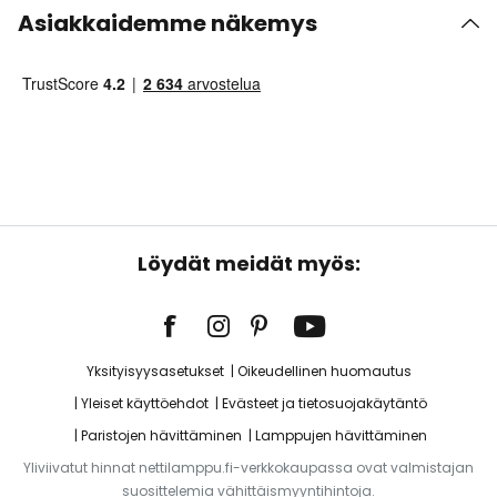
Asiakkaidemme näkemys
Löydät meidät myös:
Yksityisyysasetukset
Oikeudellinen huomautus
Yleiset käyttöehdot
Evästeet ja tietosuojakäytäntö
Paristojen hävittäminen
Lamppujen hävittäminen
Yliviivatut hinnat nettilamppu.fi-verkkokaupassa ovat valmistajan
suosittelemia vähittäismyyntihintoja.