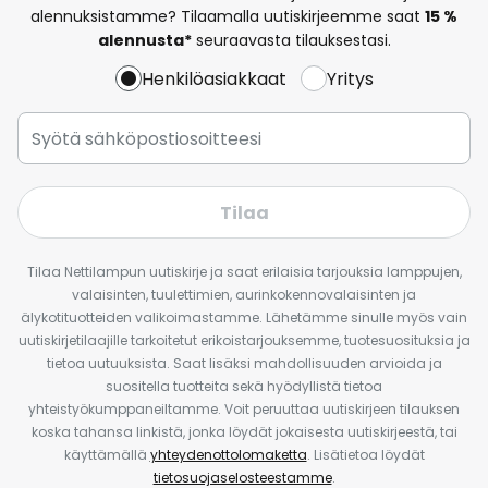
alennuksistamme? Tilaamalla uutiskirjeemme saat
15 %
alennusta*
seuraavasta tilauksestasi.
Henkilöasiakkaat
Yritys
Tilaa
Tilaa Nettilampun uutiskirje ja saat erilaisia tarjouksia lamppujen,
valaisinten, tuulettimien, aurinkokennovalaisinten ja
älykotituotteiden valikoimastamme. Lähetämme sinulle myös vain
uutiskirjetilaajille tarkoitetut erikoistarjouksemme, tuotesuosituksia ja
tietoa uutuuksista. Saat lisäksi mahdollisuuden arvioida ja
suositella tuotteita sekä hyödyllistä tietoa
yhteistyökumppaneiltamme. Voit peruuttaa uutiskirjeen tilauksen
koska tahansa linkistä, jonka löydät jokaisesta uutiskirjeestä, tai
käyttämällä
yhteydenottolomaketta
. Lisätietoa löydät
tietosuojaselosteestamme
.