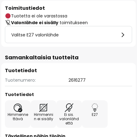
Toimitustiedot
Tuotetta ei ole varastossa
Valonlähde ei sisälly
toimitukseen
Valitse E27 valonlähde
Samankaltaisia tuotteita
Tuotetiedot
Tuotenumero:
2616277
Tuotetiedot
Himmenne
Himmenni
Ei sis.
E27
ttävä
n ei sisälly
valonlähd
että
Täydellinen näihin tiloihin