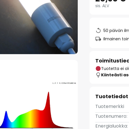
sis. ALV
50 päivän il
Ilmainen toim
Toimitustie
Tuotetta ei o
Kiinteästi a
Tuotetiedot
Tuotemerkki
Tuotenumero:
Energialuokka: