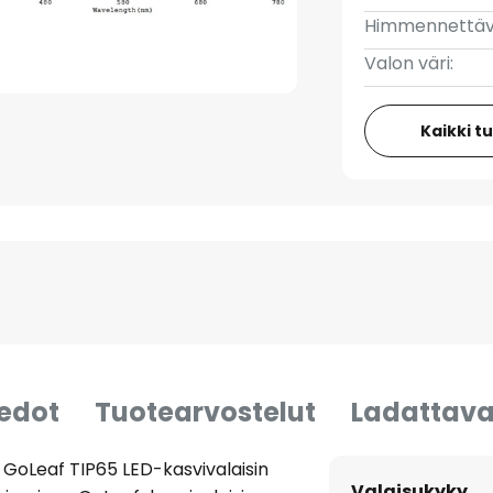
Himmennettäv
Valon väri:
Kaikki t
iedot
Tuotearvostelut
Ladattava
 GoLeaf TIP65 LED-kasvivalaisin
Valaisukyky