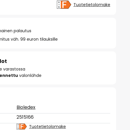
Tuotetietolomake
mainen palautus
itus väh. 99 euron tilauksille
dot
le varastossa
sennettu
valonlähde
Bioledex
2515166
Tuotetietolomake