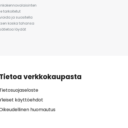
urinkokennovalaisinten
 tarkoitetut
ioida ja suositella
auksen koska tahansa
isätietoa löydät
Tietoa verkkokaupasta
Tietosuojaseloste
Yleiset käyttöehdot
Oikeudellinen huomautus