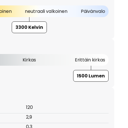
oinen
neutraali valkoinen
Päivänvalo
3300 Kelvin
Kirkas
Erittäin kirkas
1500 Lumen
120
2,9
:
0,3