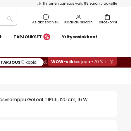
Ilmainen toimitus väh. 99 euron tilauksille
Etsi
Asiakaspalvelu
Kirjaudu sisään
Ostoskorini
t
TARJOUKSET
Yritysasiakkaat
WOW-viikko:
jopa -70 % >
:
TARJOUS
kopioi
asvilamppu GoLeaf TIP65, 120 cm, 16 W