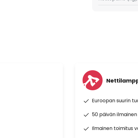
ositeltava käyttökohde:
tuotto: 1,85 µmol/J
Nettilampp
Euroopan suurin t
50 päivän ilmainen
Ilmainen toimitus vä