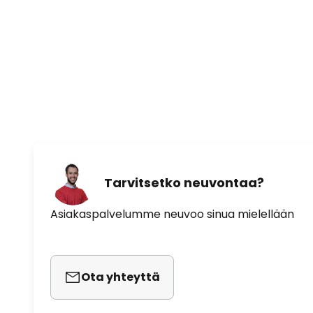
Vihannekset, salaatit, kukat - Su
Kasvihuone, pimeä huone - Fotoni
Tarvitsetko neuvontaa?
Asiakaspalvelumme neuvoo sinua mielellään
Ota yhteyttä