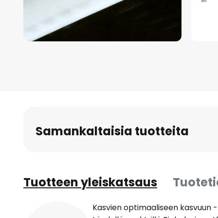
Skip
to
the
beginning
of
the
images
Samankaltaisia tuotteita
gallery
Tuotteen yleiskatsaus
Tuotet
Kasvien optimaaliseen kasvuun -