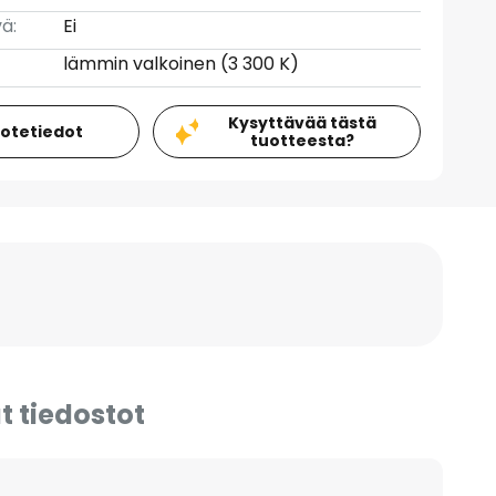
ä:
Ei
lämmin valkoinen (3 300 K)
Kysyttävää tästä
uotetiedot
tuotteesta?
t tiedostot