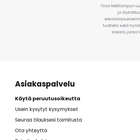
Tilaa Nettilampun uut
ja älykotit
erikoistarjouksemm
tuotteita sekä hyöd
linkistä, jonka
Asiakaspalvelu
Käytä peruutusoikeutta
Usein kysytyt kysymykset
Seuraa tilauksesi toimitusta
Ota yhteyttä