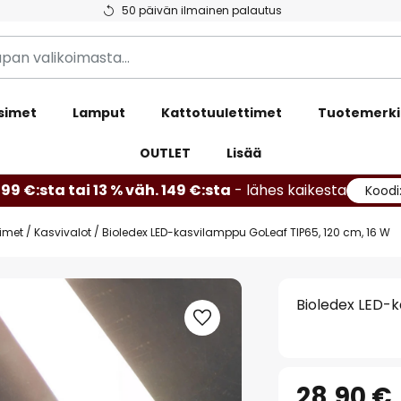
50 päivän ilmainen palautus
simet
Lamput
Kattotuulettimet
Tuotemerki
OUTLET
Lisää
99 €:sta tai 13 % väh. 149 €:sta
- lähes kaikesta
Koodi
simet
Kasvivalot
Bioledex LED-kasvilamppu GoLeaf TIP65, 120 cm, 16 W
Bioledex LED-k
28,90 €