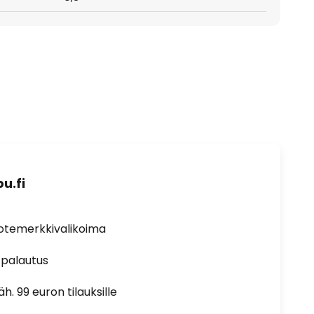
u.fi
uotemerkkivalikoima
 palautus
h. 99 euron tilauksille