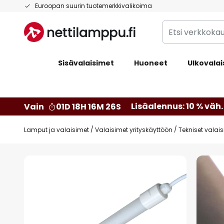
Skip
Euroopan suurin tuotemerkkivalikoima
to
Etsi
Content
verkkokaupan
valikoimasta...
Sisävalaisimet
Huoneet
Ulkovalai
Lisäalennus: 10 % väh. 
Vain
01D 18H 16M 25S
Lamput ja valaisimet
Valaisimet yrityskäyttöön
Tekniset valai
Skip
to
the
end
of
the