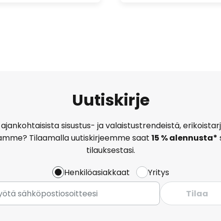
Uutiskirje
ajankohtaisista sisustus- ja valaistustrendeistä, erikoist
amme? Tilaamalla uutiskirjeemme saat
15 % alennusta*
tilauksestasi.
Henkilöasiakkaat
Yritys
Tilaa