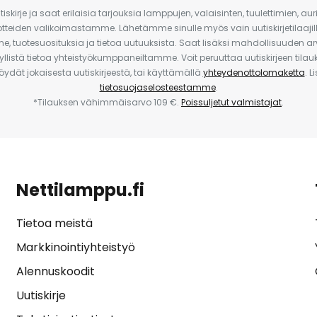
iskirje ja saat erilaisia tarjouksia lamppujen, valaisinten, tuulettimien, a
uotteiden valikoimastamme. Lähetämme sinulle myös vain uutiskirjetilaajille
e, tuotesuosituksia ja tietoa uutuuksista. Saat lisäksi mahdollisuuden arv
yllistä tietoa yhteistyökumppaneiltamme. Voit peruuttaa uutiskirjeen til
 löydät jokaisesta uutiskirjeestä, tai käyttämällä
yhteydenottolomaketta
. L
tietosuojaselosteestamme
.
*Tilauksen vähimmäisarvo 109 €.
Poissuljetut valmistajat
.
Nettilamppu.fi
Tietoa meistä
Markkinointiyhteistyö
Alennuskoodit
Uutiskirje