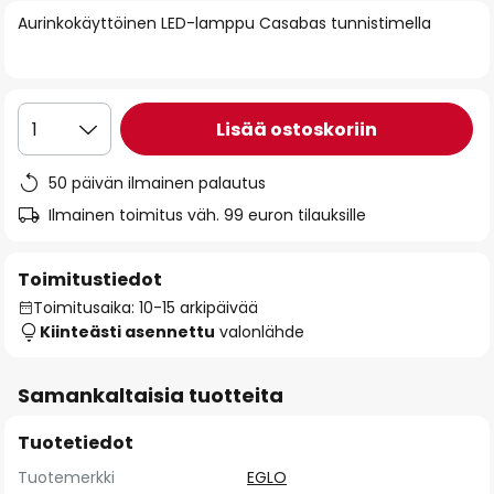
of
Aurinkokäyttöinen LED-lamppu Casabas tunnistimella
the
images
gallery
Lisää ostoskoriin
1
50 päivän ilmainen palautus
Ilmainen toimitus väh. 99 euron tilauksille
Toimitustiedot
Toimitusaika: 10-15 arkipäivää
Kiinteästi asennettu
valonlähde
Samankaltaisia tuotteita
Tuotetiedot
Tuotemerkki
EGLO