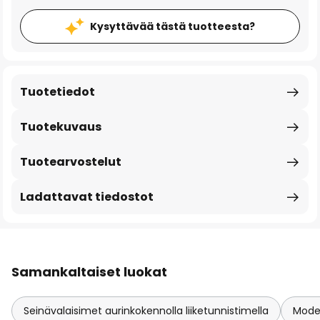
Kysyttävää tästä tuotteesta?
Tuotetiedot
Tuotekuvaus
Tuotearvostelut
Ladattavat tiedostot
Samankaltaiset luokat
Seinävalaisimet aurinkokennolla liiketunnistimella
Moder