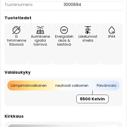
Tuotenumero:
3000694
Tuotetiedot
Ei
Aurinkoene
Energiateh
Liiketunnist
IP44
himmenne
rgialla
okas &
imella
ttävissä
toimiva
kestävä
Valaisukyky
Lämpimänvalkoinen
neutraali valkoinen
Päivänvalo
6500 Kelvin
Kirkkaus