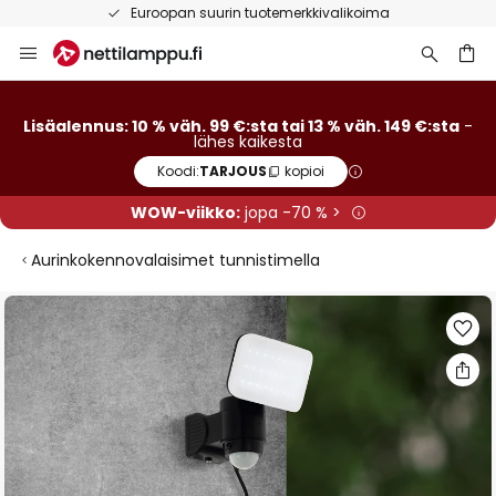
Euroopan suurin tuotemerkkivalikoima
Skip
to
Content
Lisäalennus: 10 % väh. 99 €:sta tai 13 % väh. 149 €:sta
-
lähes kaikesta
Koodi:
TARJOUS
kopioi
WOW-viikko:
jopa -70 % >
Aurinkokennovalaisimet tunnistimella
Skip
to
the
end
of
the
images