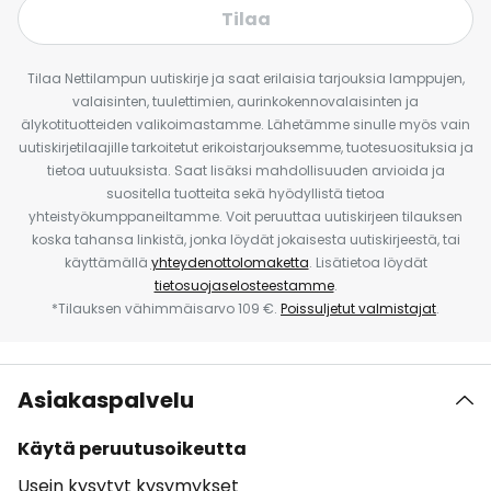
Tilaa
Tilaa Nettilampun uutiskirje ja saat erilaisia tarjouksia lamppujen,
valaisinten, tuulettimien, aurinkokennovalaisinten ja
älykotituotteiden valikoimastamme. Lähetämme sinulle myös vain
uutiskirjetilaajille tarkoitetut erikoistarjouksemme, tuotesuosituksia ja
tietoa uutuuksista. Saat lisäksi mahdollisuuden arvioida ja
suositella tuotteita sekä hyödyllistä tietoa
yhteistyökumppaneiltamme. Voit peruuttaa uutiskirjeen tilauksen
koska tahansa linkistä, jonka löydät jokaisesta uutiskirjeestä, tai
käyttämällä
yhteydenottolomaketta
. Lisätietoa löydät
tietosuojaselosteestamme
.
*Tilauksen vähimmäisarvo 109 €.
Poissuljetut valmistajat
.
Asiakaspalvelu
Käytä peruutusoikeutta
Usein kysytyt kysymykset